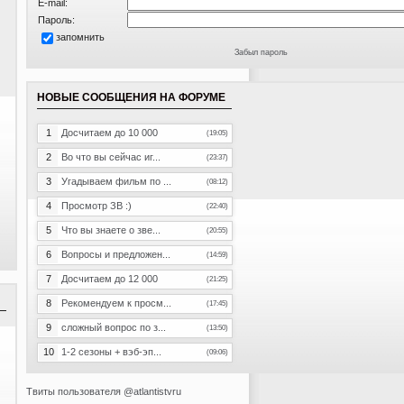
E-mail:
Пароль:
запомнить
Забыл пароль
НОВЫЕ СООБЩЕНИЯ НА ФОРУМЕ
1
Досчитаем до 10 000
(19:05)
2
Во что вы сейчас иг...
(23:37)
3
Угадываем фильм по ...
(08:12)
4
Просмотр ЗВ :)
(22:40)
5
Что вы знаете о зве...
(20:55)
6
Вопросы и предложен...
(14:59)
7
Досчитаем до 12 000
(21:25)
8
Рекомендуем к просм...
(17:45)
9
сложный вопрос по з...
(13:50)
10
1-2 сезоны + вэб-эп...
(09:06)
Твиты пользователя @atlantistvru