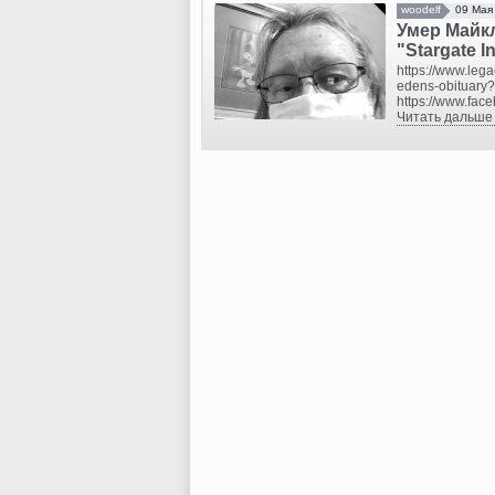
woodelf
09 Мая
Умер Майкл
"Stargate Inf
https://www.leg
edens-obituary
https://www.fa
Читать дальше