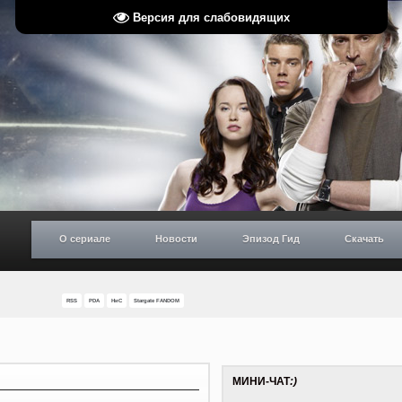
Версия для слабовидящих
О сериале
Новости
Эпизод Гид
Скачать
RSS
PDA
НиС
Stargate FANDOM
МИНИ-ЧАТ
:)