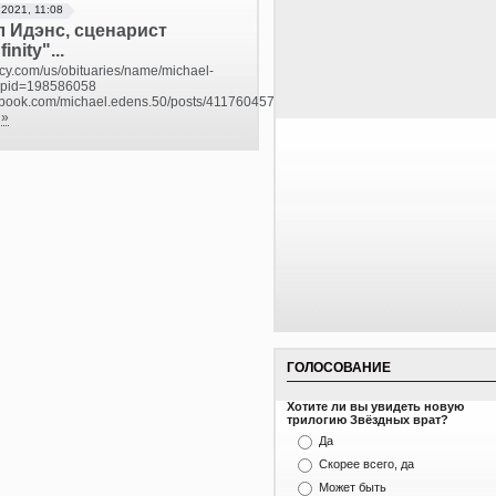
 2021, 11:08
 Идэнс, сценарист
inity"...
acy.com/us/obituaries/name/michael-
?pid=198586058
cebook.com/michael.edens.50/posts/4117604578299166
 »
ГОЛОСОВАНИЕ
Хотите ли вы увидеть новую
трилогию Звёздных врат?
Да
Скорее всего, да
Может быть