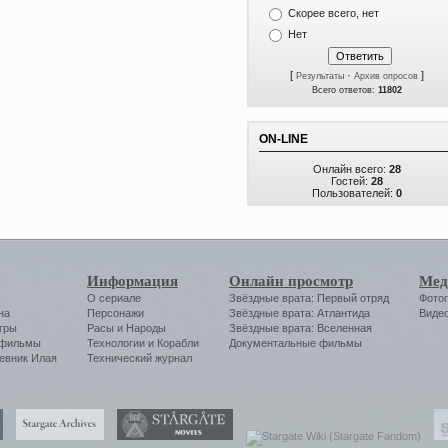
Скорее всего, нет
Нет
[
·
]
Результаты
Архив опросов
Всего ответов:
11802
ON-LINE
Онлайн всего:
28
Гостей:
28
Пользователей:
0
Информация
Онлайн просмотр
Мед
О сериале
Звёздные врата: Первый отряд
Фото
на
Персонажи
Звёздные врата: Атлантида
Виде
гры
Расы и Народы
Звёздные врата: Вселенная
 фильмы
Технологии
и
Корабли
Документальные фильмы
евник Илая
Технический журнал