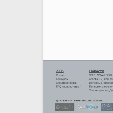
АТВ
Новости
О сайте
SG-1
,
SGA
&
SGU
Конкурсы
Atlantis-TV
,
Фан-зо
Обратная связь
Интервью
,
Видеои
FAQ (вопрос-ответ)
Полнометражные
Это интересно
,
Дн
ДРУЗЬЯ/ПАРТНЕРЫ НАШЕГО САЙТА: