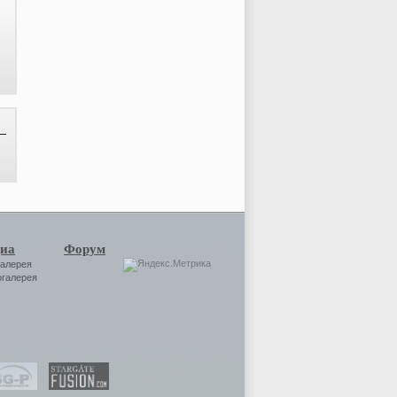
иа
Форум
галерея
огалерея