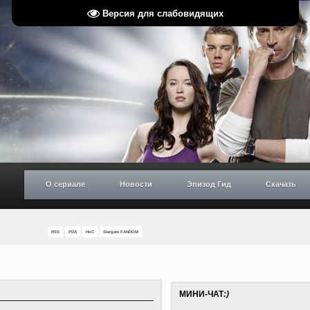
Версия для слабовидящих
О сериале
Новости
Эпизод Гид
Скачать
RSS
PDA
НиС
Stargate FANDOM
МИНИ-ЧАТ
:)