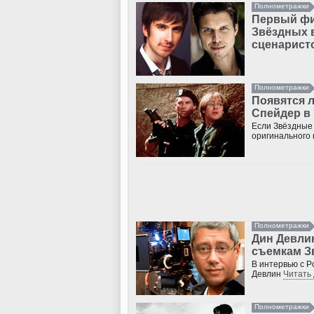
Полнометражки
Первый фи
Звёздных 
сценарист
Полнометражки
Появятся л
Спейдер в
Если Звёздные 
оригинального
Полнометражки
Дин Девли
съемкам З
В интервью с P
Девлин
Читать
Полнометражки