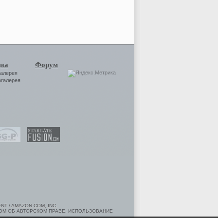
иа
Форум
галерея
огалерея
T / AMAZON.COM, INC.
ОМ ОБ АВТОРСКОМ ПРАВЕ. ИСПОЛЬЗОВАНИЕ