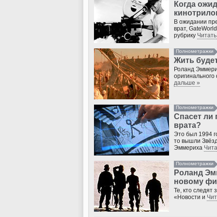
Когда ожи
кинотрило
В ожидании пр
врат, GateWorl
рубрику
Читать
Полнометражки
Жить будет
Роланд Эммери
оригинального
дальше »
Полнометражки
Спасет ли
врата?
Это был 1994 г
то вышли Звёз
Эммериха
Чита
Полнометражки
Роланд Эмм
новому фи
Те, кто следят
«Новости и
Чит