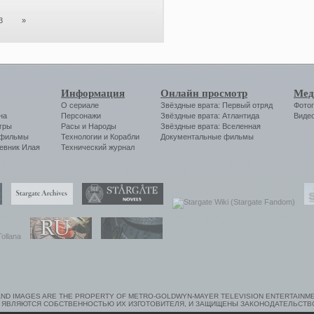
3
»
Информация
Онлайн просмотр
Мед
О сериале
Звёздные врата: Первый отряд
Фото
на
Персонажи
Звёздные врата: Атлантида
Виде
гры
Расы и Народы
Звёздные врата: Вселенная
 фильмы
Технологии
и
Корабли
Документальные фильмы
евник Илая
Технический журнал
ND IMAGES ARE THE PROPERTY OF METRO-GOLDWYN-MAYER TELEVISION ENTERTAINMEN
 ЯВЛЯЮТСЯ СОБСТВЕННОСТЬЮ ИХ ИЗГОТОВИТЕЛЯ, И ЗАЩИЩЕНЫ ЗАКОНОДАТЕЛЬСТВ