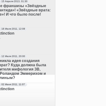
15 Апреля 2013, 01:30
е франшизы «Звёздные
антида»! «Звёздные врата:
»! И что было после!
18 Июля 2011, 12:08
xtinction
…
12 Июля 2011, 20:00
никла идея создания
врат? Куда должна была
рителя мифология ЗВ,
 Роландом Эммерихом и
влиным?
02 Июня 2011, 11:07
xtinction