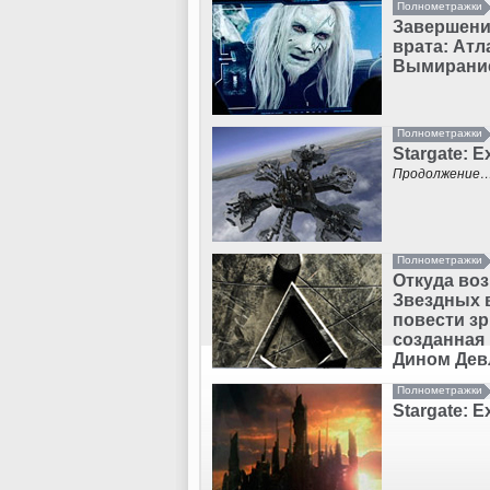
Полнометражки
Завершени
врата: Атл
Вымирание
Полнометражки
Stargate: E
Продолжение
Полнометражки
Откуда воз
Звездных 
повести з
созданная
Дином Де
Полнометражки
Stargate: E