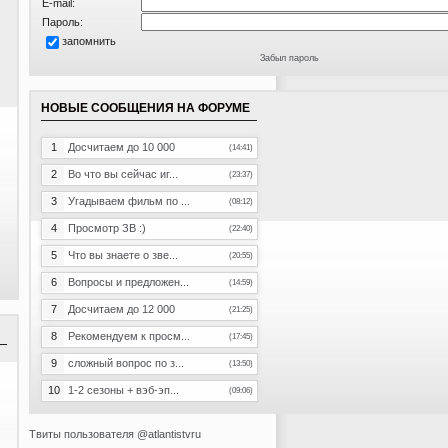
E-mail:
Пароль:
запомнить
Забыл пароль
НОВЫЕ СООБЩЕНИЯ НА ФОРУМЕ
1
Досчитаем до 10 000
(14:41)
2
Во что вы сейчас иг...
(23:37)
3
Угадываем фильм по ...
(08:12)
4
Просмотр ЗВ :)
(22:40)
5
Что вы знаете о зве...
(20:55)
6
Вопросы и предложен...
(14:59)
7
Досчитаем до 12 000
(21:25)
8
Рекомендуем к просм...
(17:45)
9
сложный вопрос по з...
(13:50)
10
1-2 сезоны + вэб-эп...
(09:06)
Твиты пользователя @atlantistvru