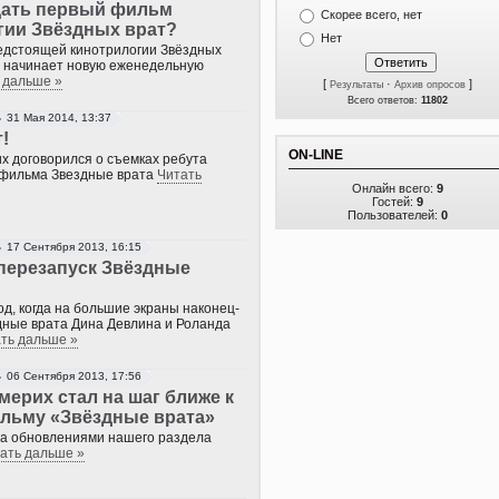
дать первый фильм
Скорее всего, нет
гии Звёздных врат?
Нет
едстоящей кинотрилогии Звёздных
d начинает новую еженедельную
 дальше »
[
·
]
Результаты
Архив опросов
Всего ответов:
11802
31 Мая 2014, 13:37
!
ON-LINE
х договорился о съемках ребута
 фильма Звездные врата
Читать
Онлайн всего:
9
Гостей:
9
Пользователей:
0
17 Сентября 2013, 16:15
 перезапуск Звёздные
од, когда на большие экраны наконец-
дные врата Дина Девлина и Роланда
ть дальше »
06 Сентября 2013, 17:56
ерих стал на шаг ближе к
льму «Звёздные врата»
 за обновлениями нашего раздела
ать дальше »