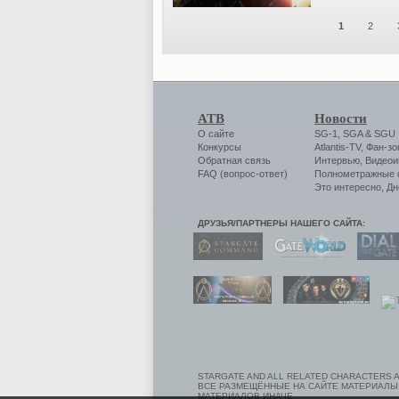
1
2
АТВ
Новости
О сайте
SG-1
,
SGA
&
SGU
Конкурсы
Atlantis-TV
,
Фан-зо
Обратная связь
Интервью
,
Видеои
FAQ (вопрос-ответ)
Полнометражные
Это интересно
,
Дн
ДРУЗЬЯ/ПАРТНЕРЫ НАШЕГО САЙТА:
STARGATE AND ALL RELATED CHARACTERS A
ВСЕ РАЗМЕЩЁННЫЕ НА САЙТЕ МАТЕРИАЛЫ
МАТЕРИАЛОВ ИНАЧЕ,