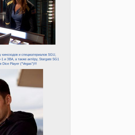
ёру кинозодов и спецматериалов SGU,
1 и ЗВА, а также актёру, Stargate SG1
 Dice Player ("Vegas")!!!