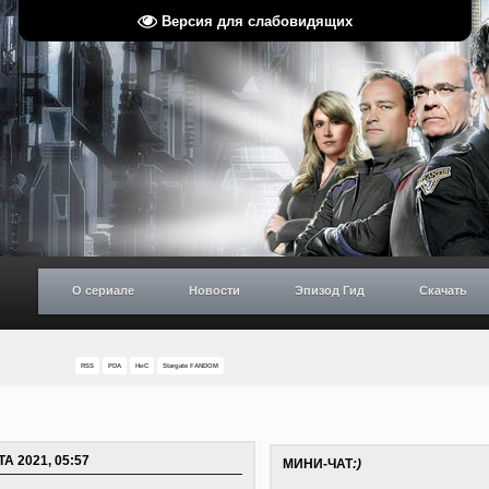
Версия для слабовидящих
О сериале
Новости
Эпизод Гид
Скачать
RSS
PDA
НиС
Stargate FANDOM
ТА 2021, 05:57
МИНИ-ЧАТ
:)