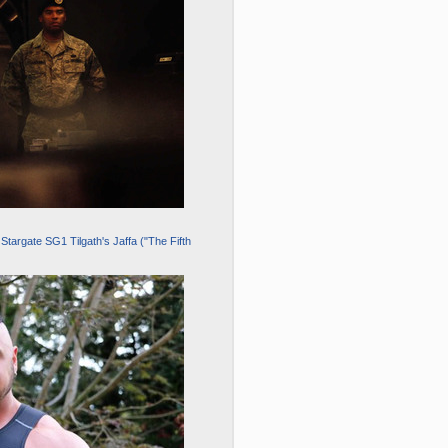
argate SG1 Tilgath's Jaffa ("The Fifth