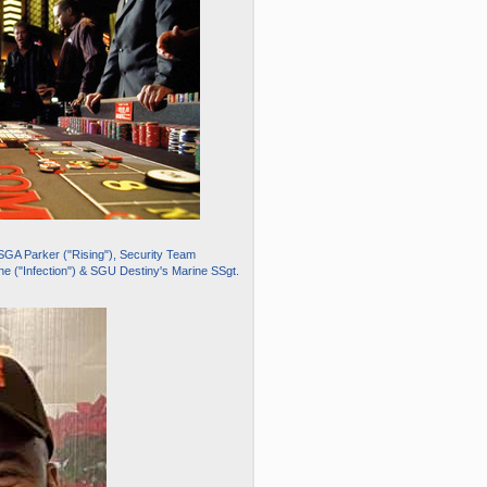
GA Parker ("Rising"), Security Team
rine ("Infection") & SGU Destiny's Marine SSgt.