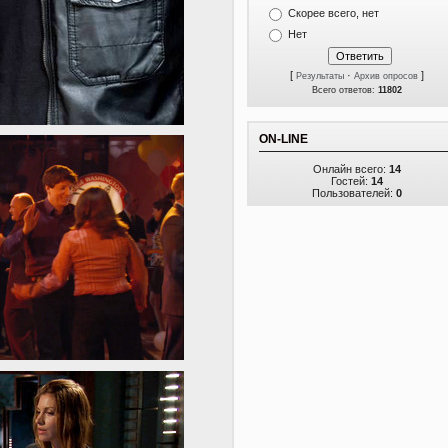
Скорее всего, нет
Нет
[
·
]
Результаты
Архив опросов
Всего ответов:
11802
ON-LINE
Онлайн всего:
14
Гостей:
14
Пользователей:
0