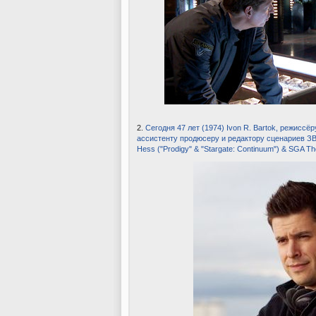
2.
Сегодня 47 лет (1974) Ivon R. Bartok, режисс
ассистенту продюсеру и редактору сценариев ЗВ-
Hess ("Prodigy" & "Stargate: Continuum") & SGA The