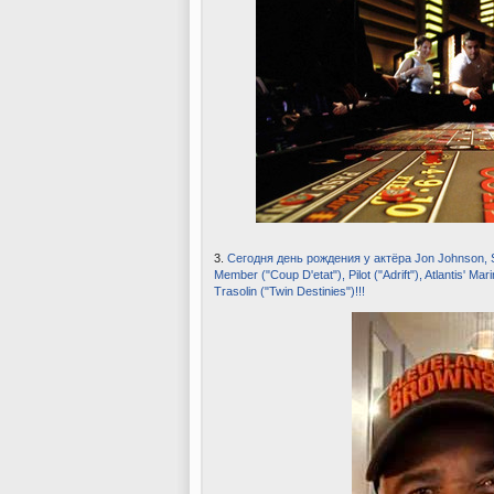
3.
Сегодня день рождения у актёра Jon Johnson, S
Member ("Coup D'etat"), Pilot ("Adrift"), Atlantis' Ma
Trasolin ("Twin Destinies")!!!