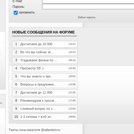
E-mail:
Пароль:
запомнить
Забыл пароль
НОВЫЕ СООБЩЕНИЯ НА ФОРУМЕ
1
Досчитаем до 10 000
(14:47)
2
Во что вы сейчас иг...
(23:37)
3
Угадываем фильм по ...
(08:12)
4
Просмотр ЗВ :)
(22:40)
5
Что вы знаете о зве...
(20:55)
6
Вопросы и предложен...
(14:59)
7
Досчитаем до 12 000
(21:25)
8
Рекомендуем к просм...
(17:45)
9
сложный вопрос по з...
(13:50)
10
1-2 сезоны + вэб-эп...
(09:06)
Твиты пользователя @atlantistvru