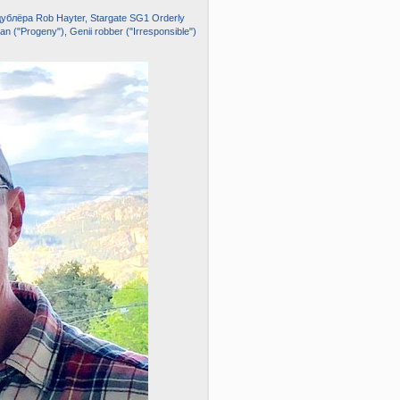
ублёра Rob Hayter, Stargate SG1 Orderly
an ("Progeny"), Genii robber ("Irresponsible")