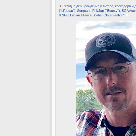
3.
Сегодня день рождения у актёра, каскадёра и д
("Lifeboat"), Sergeant, Phil/Jup ("Bounty"), SGA Asur
& SGU Lucian Alliance Soldier ("Intervention")!!!