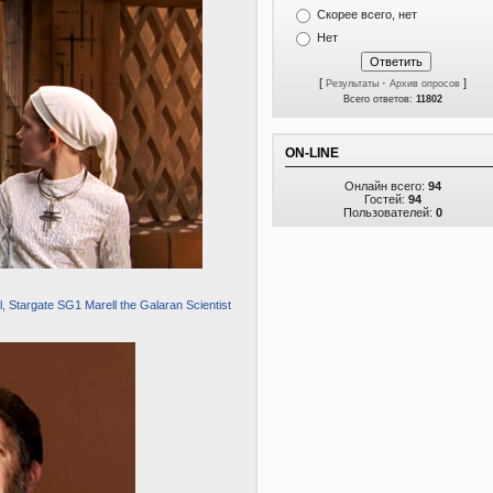
Скорее всего, нет
Нет
[
·
]
Результаты
Архив опросов
Всего ответов:
11802
ON-LINE
Онлайн всего:
94
Гостей:
94
Пользователей:
0
Stargate SG1 Marell the Galaran Scientist