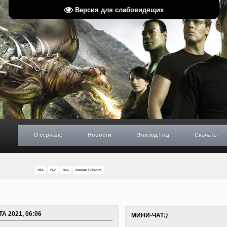
Версия для слабовидящих
О сериале
Новости
Эпизод Гид
Скачать
RSS
PDA
НиС
Stargate FANDOM
ТА 2021, 06:06
МИНИ-ЧАТ
:)