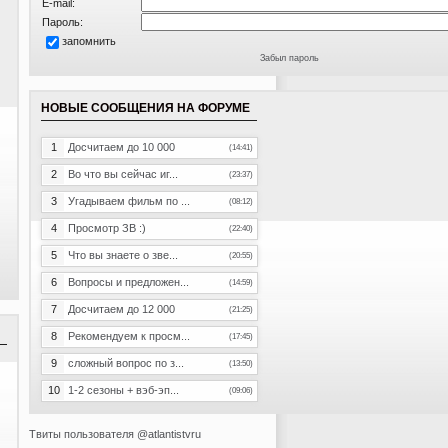
E-mail:
Пароль:
запомнить
Забыл пароль
НОВЫЕ СООБЩЕНИЯ НА ФОРУМЕ
1
Досчитаем до 10 000
(14:41)
2
Во что вы сейчас иг...
(23:37)
3
Угадываем фильм по ...
(08:12)
4
Просмотр ЗВ :)
(22:40)
5
Что вы знаете о зве...
(20:55)
6
Вопросы и предложен...
(14:59)
7
Досчитаем до 12 000
(21:25)
8
Рекомендуем к просм...
(17:45)
9
сложный вопрос по з...
(13:50)
10
1-2 сезоны + вэб-эп...
(09:06)
Твиты пользователя @atlantistvru