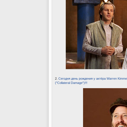
2.
Сегодня день рождения у актёра Warren Kimmel, 
("Collateral Damage")!!!