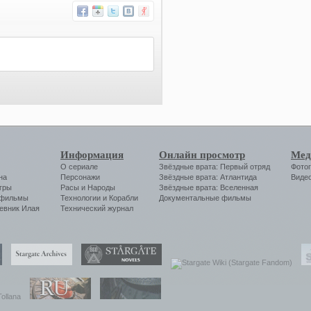
Информация
Онлайн просмотр
Мед
О сериале
Звёздные врата: Первый отряд
Фото
на
Персонажи
Звёздные врата: Атлантида
Виде
гры
Расы и Народы
Звёздные врата: Вселенная
 фильмы
Технологии
и
Корабли
Документальные фильмы
евник Илая
Технический журнал