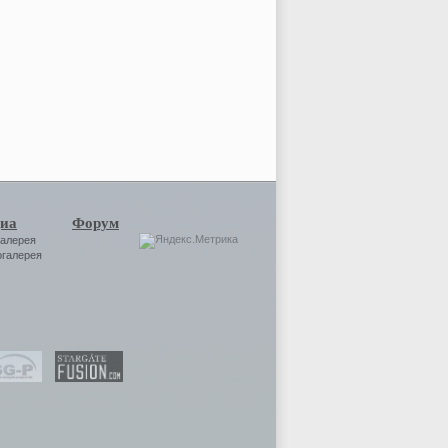
иа
Форум
галерея
огалерея