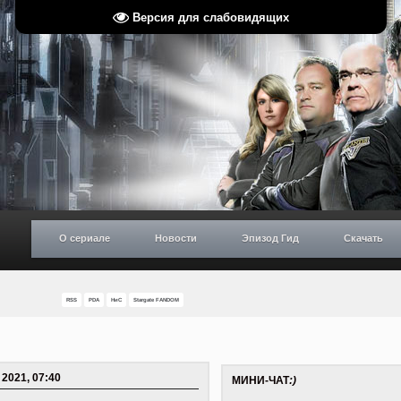
Версия для слабовидящих
О сериале
Новости
Эпизод Гид
Скачать
RSS
PDA
НиС
Stargate FANDOM
2021, 07:40
МИНИ-ЧАТ
:)