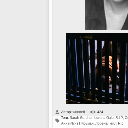
Автор:
woodelf
424
Теги:
Sarah Gardner
,
Lorena Gale
,
R.I.P.
,
Os
Анна-Луиз Плоуман
,
Лорена Гейл
,
Rip