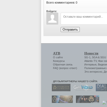
Всего комментариев: 0
Войдите:
Отправить
АТВ
Новости
О сайте
SG-1
,
SGA
&
SGU
Конкурсы
Atlantis-TV
,
Фан-зо
Обратная связь
Интервью
,
Видеои
FAQ (вопрос-ответ)
Полнометражные
Это интересно
,
Дн
ДРУЗЬЯ/ПАРТНЕРЫ НАШЕГО САЙТА: