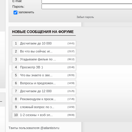
E-mail:
Пароль:
запомнить
Забыл пароль
НОВЫЕ СООБЩЕНИЯ НА ФОРУМЕ
1
Досчитаем до 10 000
(14:41)
2
Во что вы сейчас иг...
(23:37)
3
Угадываем фильм по ...
(08:12)
4
Просмотр ЗВ :)
(22:40)
5
Что вы знаете о зве...
(20:55)
6
Вопросы и предложен...
(14:59)
7
Досчитаем до 12 000
(21:25)
8
Рекомендуем к просм...
(17:45)
9
сложный вопрос по з...
(13:50)
10
1-2 сезоны + вэб-эп...
(09:06)
Твиты пользователя @atlantistvru