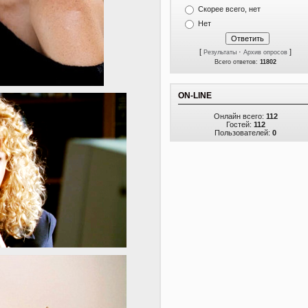
Скорее всего, нет
Нет
[
·
]
Результаты
Архив опросов
Всего ответов:
11802
ON-LINE
Онлайн всего:
112
Гостей:
112
Пользователей:
0