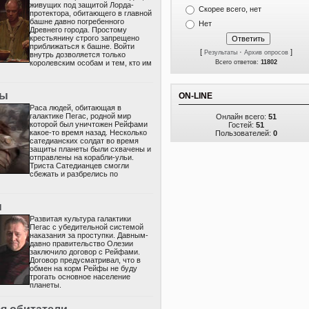
живущих под защитой Лорда-
Скорее всего, нет
протектора, обитающего в главной
башне давно погребенного
Нет
Древнего города. Простому
крестьянину строго запрещено
приближаться к башне. Войти
[
·
]
Результаты
Архив опросов
внутрь дозволяется только
королевским особам и тем, кто им
Всего ответов:
11802
цы
ON-LINE
Раса людей, обитающая в
галактике Пегас, родной мир
Онлайн всего:
51
которой был уничтожен Рейфами
Гостей:
51
какое-то время назад. Несколько
Пользователей:
0
сатедианских солдат во время
защиты планеты были схвачены и
отправлены на корабли-ульи.
Триста Сатедианцев смогли
сбежать и разбрелись по
ы
Развитая культура галактики
Пегас с убедительной системой
наказания за проступки. Давным-
давно правительство Олезии
заключило договор с Рейфами.
Договор предусматривал, что в
обмен на корм Рейфы не буду
трогать основное население
планеты.