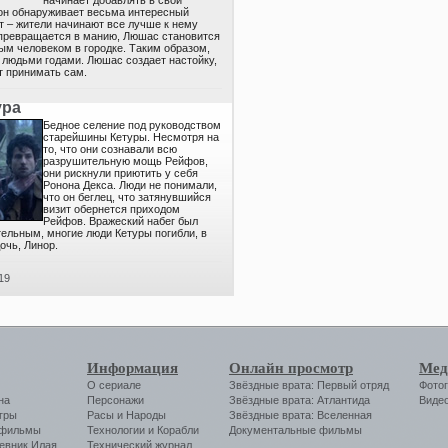
начинает добавлять в свои
 он обнаруживает весьма интересный
 – жители начинают все лучше к нему
 превращается в манию, Люшас становится
м человеком в городке. Таким образом,
 людьми годами. Люшас создает настойку,
т принимать сам.
ура
Бедное селение под руководством
старейшины Кетуры. Несмотря на
то, что они сознавали всю
разрушительную мощь Рейфов,
они рискнули приютить у себя
Ронона Декса. Люди не понимали,
что он беглец, что затянувшийся
визит обернется приходом
Рейфов. Вражеский набег был
тельным, многие люди Кетуры погибли, в
дочь, Линор.
19
Информация
Онлайн просмотр
Мед
О сериале
Звёздные врата: Первый отряд
Фото
на
Персонажи
Звёздные врата: Атлантида
Виде
гры
Расы и Народы
Звёздные врата: Вселенная
 фильмы
Технологии
и
Корабли
Документальные фильмы
евник Илая
Технический журнал