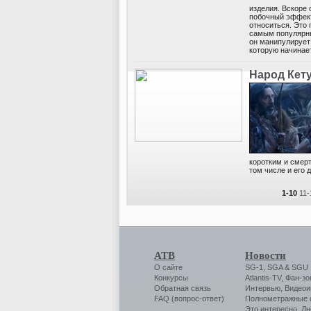
изделия. Вскоре
побочный эффект
относиться. Это
самым популярны
он манипулирует
которую начинае
Народ Кет
коротким и смер
том числе и его 
1-10
11-
АТВ
Новости
О сайте
SG-1
,
SGA
&
SGU
Конкурсы
Atlantis-TV
,
Фан-зо
Обратная связь
Интервью
,
Видеои
FAQ (вопрос-ответ)
Полнометражные
Это интересно
,
Дн