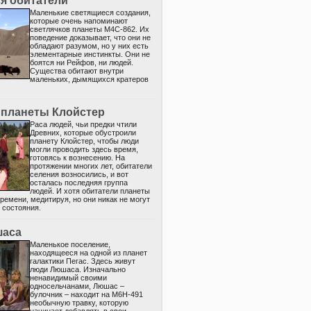
я обитатели
Маленькие светящиеся создания,
которые очень напоминают
светлячков планеты M4C-862. Их
поведение доказывает, что они не
обладают разумом, но у них есть
элементарные инстинкты. Они не
боятся ни Рейфов, ни людей.
Существа обитают внутри
маленьких, дымящихся кратеров
 планеты Клойстер
Раса людей, чьи предки чтили
Древних, которые обустроили
планету Клойстер, чтобы люди
могли проводить здесь время,
готовясь к вознесению. На
протяжении многих лет, обитатели
селения возносились, и вот
осталась последняя группа
людей. И хотя обитатели планеты
ремени, медитируя, но они никак не могут
 состояния.
шаса
Маленькое поселение,
находящееся на одной из планет
галактики Пегас. Здесь живут
люди Люшаса. Изначально
ненавидимый своими
односельчанами, Люшас –
булочник – находит на M6H-491
необычную травку, которую