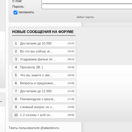
E-mail:
Пароль:
запомнить
Забыл пароль
НОВЫЕ СООБЩЕНИЯ НА ФОРУМЕ
1
Досчитаем до 10 000
(14:47)
2
Во что вы сейчас иг...
(23:37)
3
Угадываем фильм по ...
(08:12)
4
Просмотр ЗВ :)
(22:40)
5
Что вы знаете о зве...
(20:55)
6
Вопросы и предложен...
(14:59)
7
Досчитаем до 12 000
(21:25)
8
Рекомендуем к просм...
(17:45)
9
сложный вопрос по з...
(13:50)
10
1-2 сезоны + вэб-эп...
(09:06)
Твиты пользователя @atlantistvru