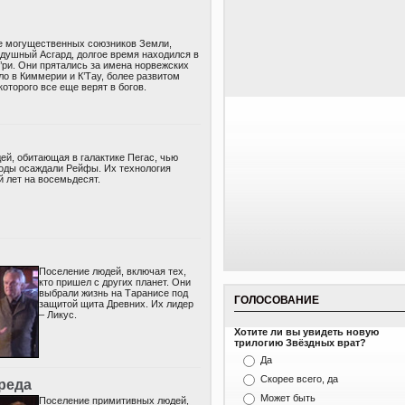
е могущественных союзников Земли,
одушный Аcгард, долгое время находился в
’ри. Они прятались за имена норвежских
ыло в Киммерии и К’Тау, более развитом
которого все еще верят в богов.
ей, обитающая в галактике Пегас, чью
годы осаждали Рейфы. Их технология
й лет на восемьдесят.
Поселение людей, включая тех,
кто пришел с других планет. Они
выбрали жизнь на Таранисе под
ГОЛОСОВАНИЕ
защитой щита Древних. Их лидер
– Ликус.
Хотите ли вы увидеть новую
трилогию Звёздных врат?
Да
Скорее всего, да
реда
Может быть
Поселение примитивных людей,