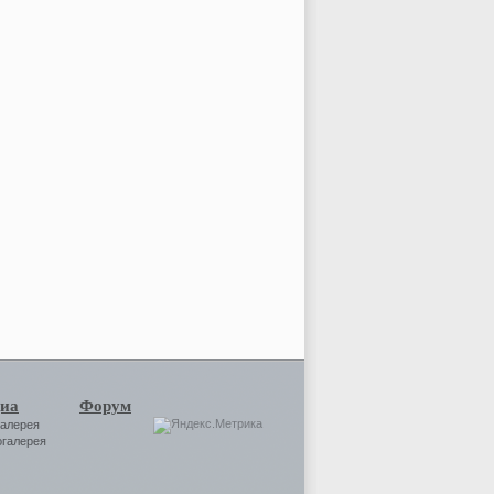
иа
Форум
галерея
огалерея