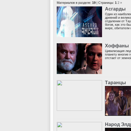
Материалов в разделе:
19
| Страницы:
1
2
»
Аcгарды
Один из наиболе
древний и велик
отдалении от Тау
богов, как это б
мире, обитатели 
Хоффаны
Цивилизация люд
планету многие 
отстает от земно
Таранцы
Народ Элд