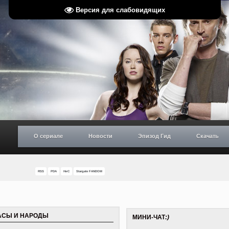
Версия для слабовидящих
О сериале
Новости
Эпизод Гид
Скачать
RSS
PDA
НиС
Stargate FANDOM
РАСЫ И НАРОДЫ
МИНИ-ЧАТ
:)