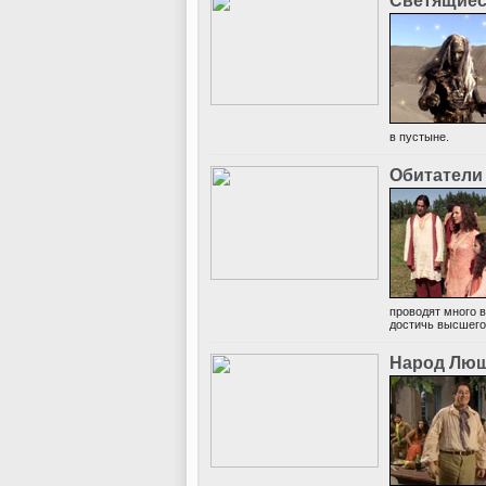
Светящиес
в пустыне.
Обитатели
проводят много в
достичь высшего
Народ Лю