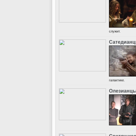
служит.
Сатедиан
галактике.
Олезианц