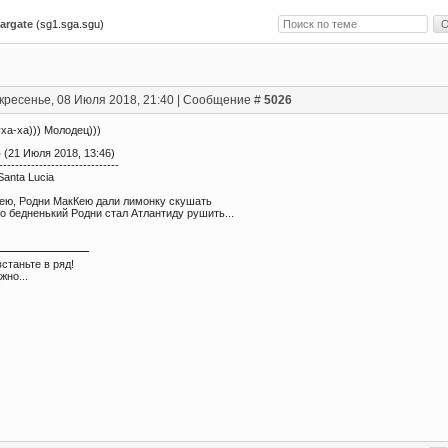
argate
(sg1.sga.sgu)
кресенье, 08 Июля 2018, 21:40 | Сообщение #
5026
 уха-ха))) Молодец)))
о
(21 Июля 2018, 13:46)
------------------------------
anta Lucia
ею, Родни МакКею дали лимонку скушать
о бедненький Родни стал Атлантиду рушить...
встаньте в ряд!
жно...
!