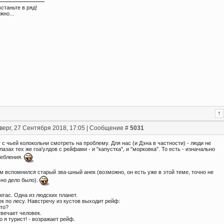
встаньте в ряд!
жно...
!
верг, 27 Сентября 2018, 17:05 | Сообщение #
5031
 с чьей колокольни смотреть на проблему. Для нас (и Дэна в частности) - люди не
глазах тех же гоа'улдов с рейфами - и "капустка", и "морковка". То есть - изначально
ребления.
м вспомнился старый зва-шный анек (возможно, он есть уже в этой теме, точно не
вно дело было).
егас. Одна из людских планет.
к по лесу. Навстречу из кустов выходит рейф:
кто?
отвечает человек.
о я турист! - возражает рейф.