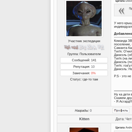
Цитата
Desr
Пр
У него крыш
индивидуал
Добавлен
---------------
Команда ЗВ
Участник экспедиции
поселение, 
Саманта Ка
Тил'к: О'нил
Группа: Пользователи
Даниэль (о
Тил'к (на л
Сообщений: 141
Даниэль (по
Тил'к: гоа'
Репутация:
10
Даниэль: Не
Замечания:
0%
P.S - это не
Статус:
где-то там
Ну ка дети 
Скажем дру
- Я Асгард!!
Награды:
0
Kitten
Дата: Чет
Цитата
Andr