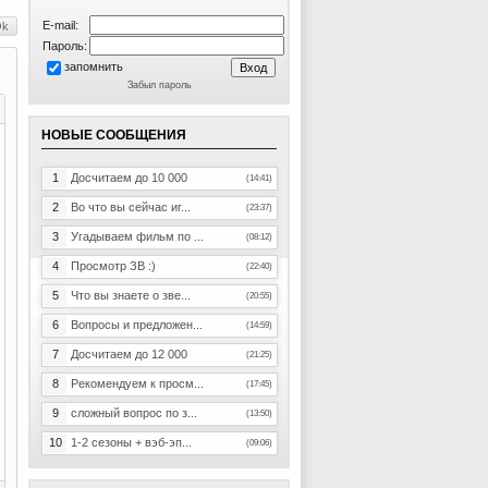
E-mail:
Пароль:
запомнить
Забыл пароль
НОВЫЕ СООБЩЕНИЯ
1
Досчитаем до 10 000
(14:41)
2
Во что вы сейчас иг...
(23:37)
3
Угадываем фильм по ...
(08:12)
4
Просмотр ЗВ :)
(22:40)
5
Что вы знаете о зве...
(20:55)
6
Вопросы и предложен...
(14:59)
7
Досчитаем до 12 000
(21:25)
8
Рекомендуем к просм...
(17:45)
9
сложный вопрос по з...
(13:50)
10
1-2 сезоны + вэб-эп...
(09:06)