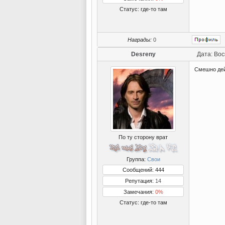
Статус:
где-то там
Награды:
0
Desreny
Дата: Вос
Смешно де
По ту сторону врат
Группа:
Свои
Сообщений: 444
Репутация:
14
Замечания:
0%
Статус:
где-то там