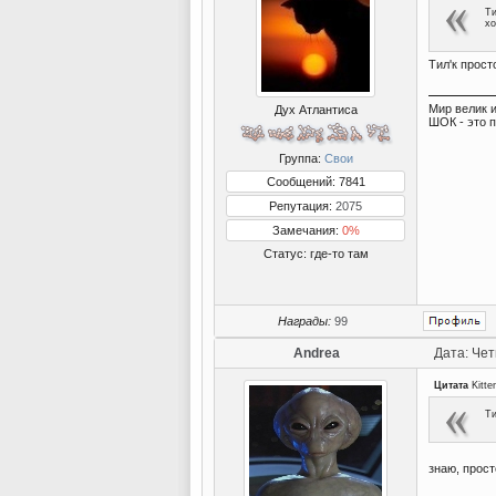
Ти
хо
Тил'к прост
Мир велик и
Дух Атлантиса
ШОК - это 
Группа:
Свои
Сообщений: 7841
Репутация:
2075
Замечания:
0%
Статус:
где-то там
Награды:
99
Andrea
Дата: Чет
Цитата
Kitte
Ти
знаю, прос