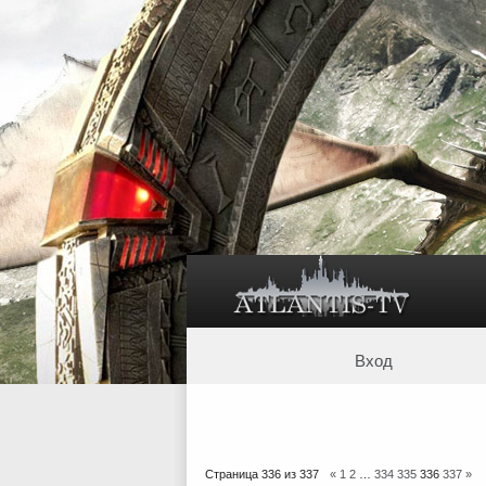
Вход
Страница
336
из
337
«
1
2
…
334
335
336
337
»