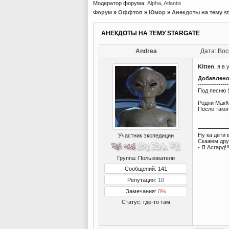
Модератор форума:
Alpha
,
Atlantis
Форум
»
Оффтоп
»
Юмор
»
Анекдоты на тему st
АНЕКДОТЫ НА ТЕМУ STARGATE
Andrea
Дата: Вос
Kitten
, я в
Добавлен
---------------
Под песню S
Родни МакК
После таког
Ну ка дети 
Участник экспедиции
Скажем дру
- Я Асгард!!
Группа: Пользователи
Сообщений: 141
Репутация:
10
Замечания:
0%
Статус:
где-то там