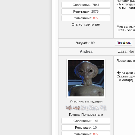
Человек ра
- А я тогда 
Сообщений: 7841
- А ты - зав
Репутация:
2075
Замечания:
0%
Статус:
где-то там
Мир велик и
ШОК - это 
Награды:
99
Andrea
Дата: Чет
Ловко мисте
Ну ка дети 
Скажем дру
- Я Асгард!!
Участник экспедиции
Группа: Пользователи
Сообщений: 141
Репутация:
10
Замечания:
0%