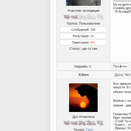
Ну ка дети 
Скажем дру
Участник экспедиции
- Я Асгард!!
Группа: Пользователи
Сообщений: 141
Репутация:
10
Замечания:
0%
Статус:
где-то там
Награды:
0
Kitten
Дата: Чет
Все зависит
капуста. В 
объект пот
Всвязи с че
помню - да
Галактика П
Дух Атлантиса
Идет челове
- Стой! Ты 
-Турист, - 
- Врешь! Эт
Группа:
Свои