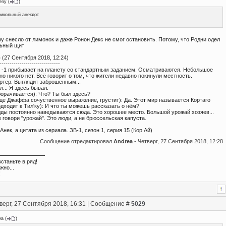
eny
(
)
икольный анекдот
у снесло от лимонок и даже Ронон Декс не смог остановить. Потому, что Родни одел
ьный щит
о
(27 Сентября 2018, 12:24)
------------------------------
 -1 прибывает на планету со стандартным заданием. Осматриваются. Небольшое
но никого нет. Всё говорит о том, что жители недавно покинули местность.
ртер: Выглядит заброшенным...
л... Я здесь бывал.
борачивается): Что? Ты был здесь?
ице Джаффа сочуственное выражение, грустит): Да. Этот мир называется Кортаго
дходит к Тил'ку): И что ты можешь рассказать о нём?
улды постоянно наведываются сюда. Это хорошее место. Большой урожай хозяев...
 говори "урожай". Это люди, а не брюссельская капуста.
 Анек, а цитата из сериала. ЗВ-1, сезон 1, серия 15 (Кор Ай)
Сообщение отредактировал
Andrea
-
Четверг, 27 Сентября 2018, 12:28
встаньте в ряд!
жно...
!
верг, 27 Сентября 2018, 16:31 | Сообщение #
5029
ea
(
)