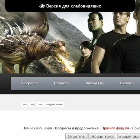
Версия для слабовидящих
О сериале
Новости
Эпизод Гид
Скачать
RSS
PDA
НиС
Stargate FANDOM
Новые сообщения
·
Вопросы и предложения
·
Правила форума
·
Поис