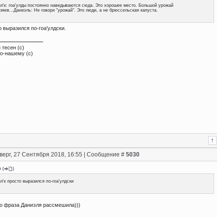
л'к: гоа'улды постоянно наведываются сюда. Это хорошее место. Большой урожай
зяев...Даниэль: Не говори "урожай". Это люди, а не брюссельская капуста.
о выразился по-гоа'улдски.
 тесен (с)
по-нашему (с)
верг, 27 Сентября 2018, 16:55 | Сообщение #
5030
n
(
)
л'к просто выразился по-гоа'улдски
то фраза Даниэля рассмешила)))