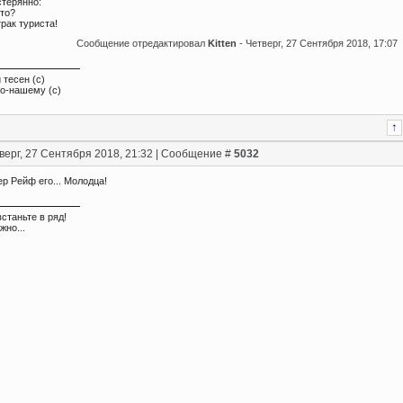
стерянно:
кто?
трак туриста!
Сообщение отредактировал
Kitten
-
Четверг, 27 Сентября 2018, 17:07
 тесен (с)
по-нашему (с)
верг, 27 Сентября 2018, 21:32 | Сообщение #
5032
р Рейф его... Молодца!
встаньте в ряд!
жно...
!