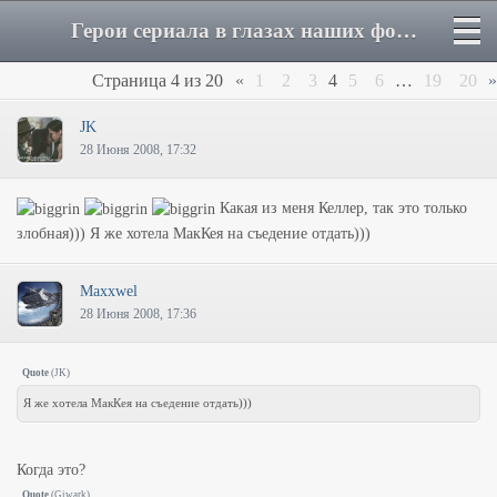
Герои сериала в глазах наших форумчан - Страница 4 - Форум
Страница
4
из
20
«
1
2
3
4
5
6
…
19
20
»
JK
28 Июня 2008, 17:32
Какая из меня Келлер, так это только
злобная))) Я же хотела МакКея на съедение отдать)))
Maxxwel
28 Июня 2008, 17:36
Quote
(
JK
)
Я же хотела МакКея на съедение отдать)))
Когда это?
Quote
(
Giwark
)