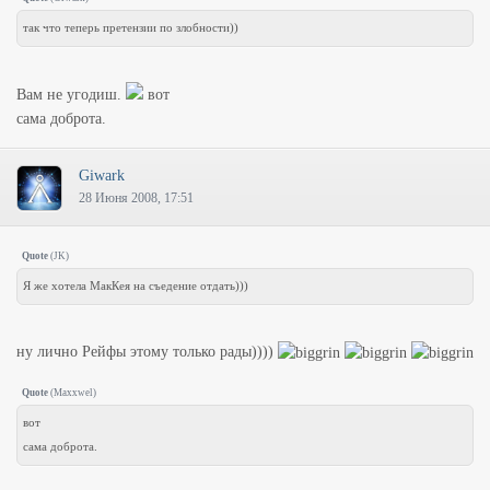
так что теперь претензии по злобности))
Вам не угодиш.
вот
сама доброта.
Giwark
28 Июня 2008, 17:51
Quote
(
JK
)
Я же хотела МакКея на съедение отдать)))
ну лично Рейфы этому только рады))))
Quote
(
Maxxwel
)
вот
сама доброта.