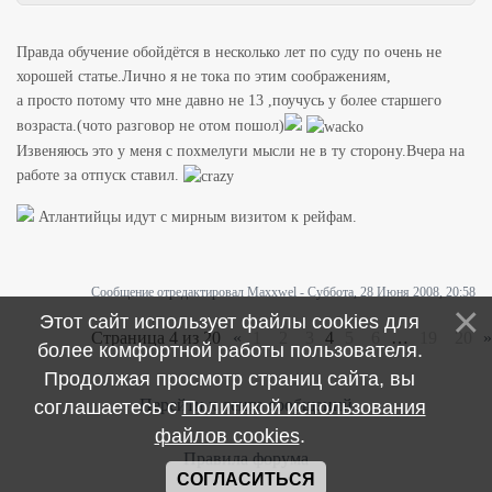
Правда обучение обойдётся в несколько лет по суду по очень не
хорошей статье.Лично я не тока по этим соображениям,
а просто потому что мне давно не 13 ,поучусь у более старшего
возраста.(чото разговор не отом пошол)
Извеняюсь это у меня с похмелуги мысли не в ту сторону.Вчера на
работе за отпуск ставил.
Атлантийцы идут с мирным визитом к рейфам.
Сообщение отредактировал
Maxxwel
-
Суббота, 28 Июня 2008, 20:58
Этот сайт использует файлы cookies для
Страница
4
из
20
«
1
2
3
4
5
6
…
19
20
»
более комфортной работы пользователя.
Продолжая просмотр страниц сайта, вы
Перейти к ленте сообщений
соглашаетесь с
Политикой использования
файлов cookies
.
Правила форума
СОГЛАСИТЬСЯ