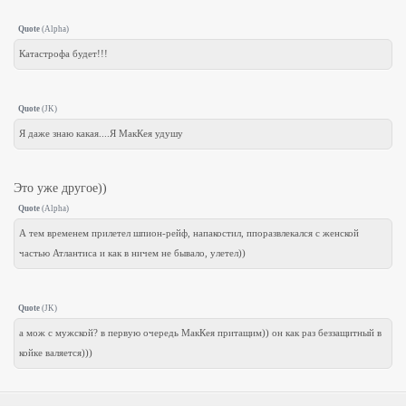
Quote
(
Alpha
)
Катастрофа будет!!!
Quote
(
JK
)
Я даже знаю какая....Я МакКея удушу
Это уже другое))
Quote
(
Alpha
)
А тем временем прилетел шпион-рейф, напакостил, ппоразвлекался с женской
частью Атлантиса и как в ничем не бывало, улетел))
Quote
(
JK
)
а мож с мужской? в первую очередь МакКея притащим)) он как раз беззащитный в
койке валяется)))