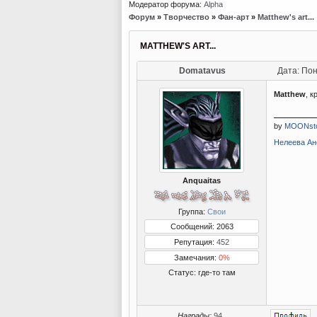
Модератор форума:
Alpha
Форум
»
Творчество
»
Фан-арт
»
Matthew's art...
MATTHEW'S ART...
Domatavus
Дата: Пон
Matthew
, 
by
MOONst
Нелеева Ане
Anquaitas
Группа:
Свои
Сообщений: 2063
Репутация:
452
Замечания:
0%
Статус:
где-то там
Награды:
94