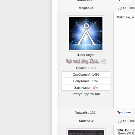
Моргана
Дата: Пон
Matthew
, 
+Dark Angel+
Группа:
Свои
Сообщений: 1493
Репутация:
2787
Замечания:
0%
Статус:
где-то там
Награды:
152
Matthew
Дата: Пон
ЗВА
,
Doma
Quote
(
ЗВА
)