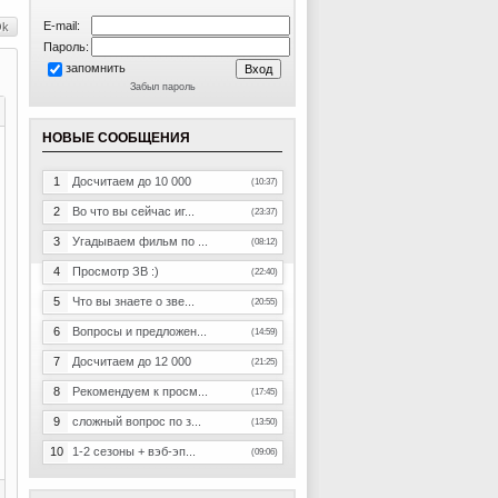
E-mail:
Пароль:
запомнить
Забыл пароль
НОВЫЕ СООБЩЕНИЯ
1
Досчитаем до 10 000
(10:37)
2
Во что вы сейчас иг...
(23:37)
3
Угадываем фильм по ...
(08:12)
4
Просмотр ЗВ :)
(22:40)
5
Что вы знаете о зве...
(20:55)
6
Вопросы и предложен...
(14:59)
7
Досчитаем до 12 000
(21:25)
8
Рекомендуем к просм...
(17:45)
9
сложный вопрос по з...
(13:50)
10
1-2 сезоны + вэб-эп...
(09:06)