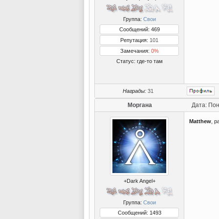
Группа:
Свои
Сообщений: 469
Репутация:
101
Замечания:
0%
Статус:
где-то там
Награды:
31
Моргана
Дата: Пон
Matthew
, 
+Dark Angel+
Группа:
Свои
Сообщений: 1493