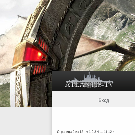
Вход
Страница
2
из
12
«
1
2
3
4
…
11
12
»