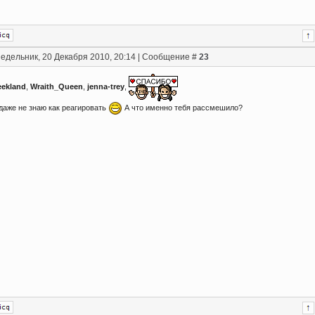
едельник, 20 Декабря 2010, 20:14 | Сообщение #
23
eekland
,
Wraith_Queen
,
jenna-trey
,
 даже не знаю как реагировать
А что именно тебя рассмешило?