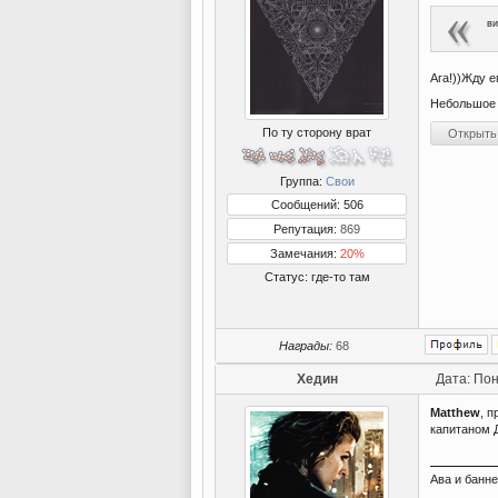
ви
Ага!))Жду е
Небольшое 
По ту сторону врат
Группа:
Свои
Сообщений: 506
Репутация:
869
Замечания:
20%
Статус:
где-то там
Награды:
68
Хедин
Дата: Пон
Matthew
, 
капитаном
Ава и банн