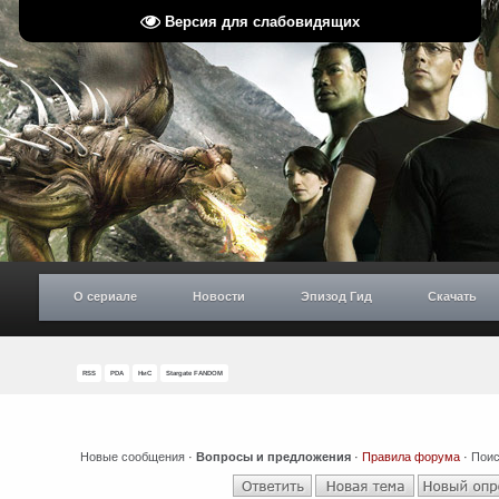
Версия для слабовидящих
О сериале
Новости
Эпизод Гид
Скачать
RSS
PDA
НиС
Stargate FANDOM
Новые сообщения
·
Вопросы и предложения
·
Правила форума
·
Поис