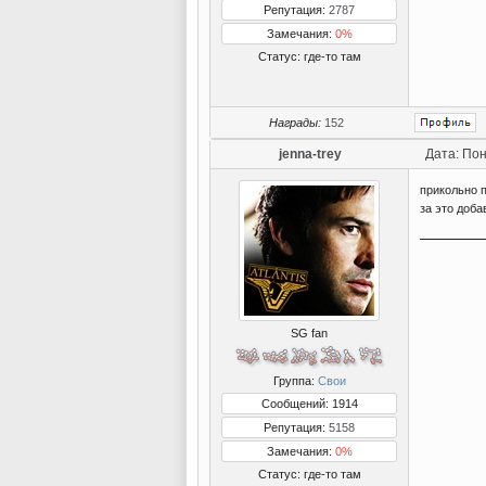
Репутация:
2787
Замечания:
0%
Статус:
где-то там
Награды:
152
jenna-trey
Дата: Пон
прикольно 
за это доба
SG fan
Группа:
Свои
Сообщений: 1914
Репутация:
5158
Замечания:
0%
Статус:
где-то там