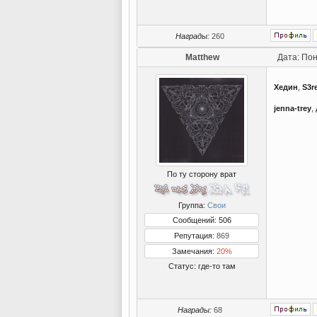
Награды:
260
Matthew
Дата: Пон
Хедин
,
S3r
jenna-trey
,
По ту сторону врат
Группа:
Свои
Сообщений: 506
Репутация:
869
Замечания:
20%
Статус:
где-то там
Награды:
68