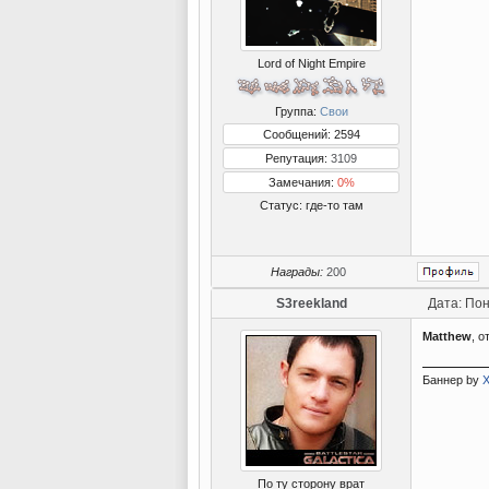
Lord of Night Empire
Группа:
Свои
Сообщений: 2594
Репутация:
3109
Замечания:
0%
Статус:
где-то там
Награды:
200
S3reekland
Дата: Пон
Matthew
, о
Баннер by
По ту сторону врат