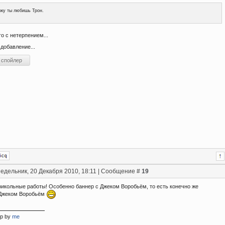
жу ты любишь Трон.
го с нетерпением...
добавление...
едельник, 20 Декабря 2010, 18:11 | Сообщение #
19
прикольные работы! Особенно баннер с Джеком Воробьём, то есть конечно же
 Джеком Воробьём
ер by
me