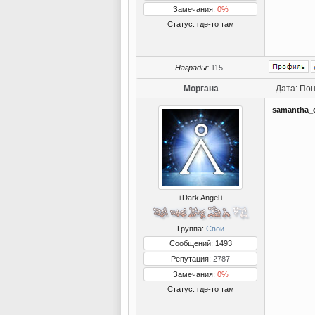
Замечания:
0%
Статус:
где-то там
Награды:
115
Моргана
Дата: Пон
samantha_c
+Dark Angel+
Группа:
Свои
Сообщений: 1493
Репутация:
2787
Замечания:
0%
Статус:
где-то там