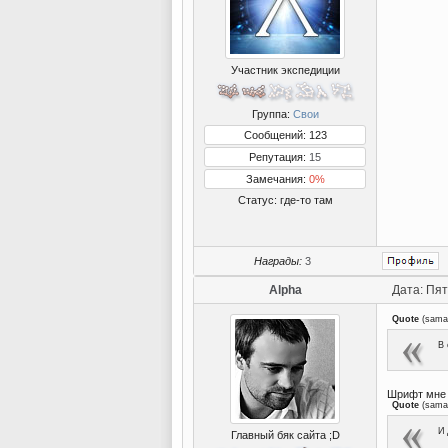
Участник экспедиции
Группа:
Свои
Сообщений: 123
Репутация:
15
Замечания:
0%
Статус:
где-то там
Награды:
3
Alpha
Дата: Пят
Quote
(
sama
В 
Шрифт мне н
Quote
(
sama
И 
Главный бяк сайта ;D