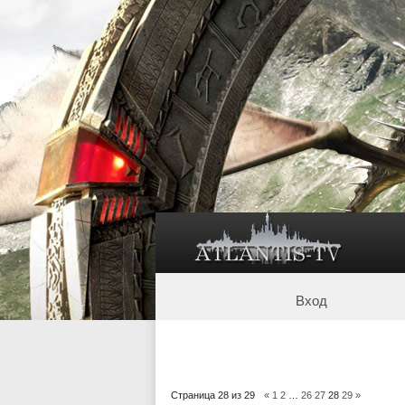
Вход
Страница
28
из
29
«
1
2
…
26
27
28
29
»