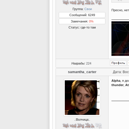
Группа:
Свои
Пресно, не
Сообщений: 6249
Замечания:
0%
Статус:
где-то там
Награды:
224
samantha_carter
Дата: Вос
Alpha
, я д
thunder
,
At
.:Волчица:.