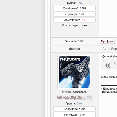
Группа:
Свои
Сообщений: 1382
Репутация:
1768
Замечания:
0%
Статус:
где-то там
Награды:
129
thunder
Дата: Вос
Quote
(
Alpha
Пр
а помоему
- Девушка, 
-Вряд ли вы
Житель Атлантиды
Группа:
Свои
Сообщений: 794
Репутация:
970