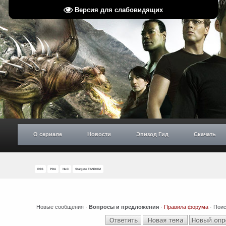
Версия для слабовидящих
О сериале
Новости
Эпизод Гид
Скачать
RSS
PDA
НиС
Stargate FANDOM
Новые сообщения
·
Вопросы и предложения
·
Правила форума
·
Поис