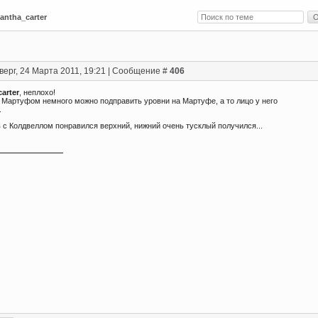
antha_carter
верг, 24 Марта 2011, 19:21 | Сообщение #
406
arter
, неплохо!
с Мартуфом немного можно подправить уровни на Мартуфе, а то лицо у него
.
 с Колдвеллом понравился верхний, нижний очень тусклый получился...