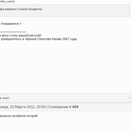
ntha_carter
)
два варианта Стивена Колдвелла
 понравился,+
я могу стать вашей мечтой!
 превратитесь в чёрный Chevrolet Impala 1967 года
ница, 25 Марта 2011, 20:50 | Сообщение #
409
икольно особенно второй