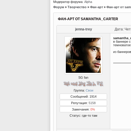
Модератор форума:
Alpha
Форум
»
Творчество
»
Фан-арт
»
Фан-арт от sam
ФАН-АРТ ОТ SAMANTHA_CARTER
jenna-trey
Дата: Чет
samantha_c
в баннере 
темноватое
из баннеров
SG fan
Группа:
Свои
Сообщений: 1914
Репутация:
5158
Замечания:
0%
Статус:
где-то там