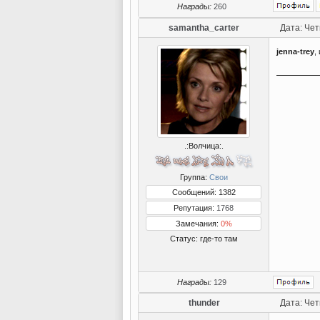
Награды:
260
samantha_carter
Дата: Чет
jenna-trey
,
.:Волчица:.
Группа:
Свои
Сообщений: 1382
Репутация:
1768
Замечания:
0%
Статус:
где-то там
Награды:
129
thunder
Дата: Чет