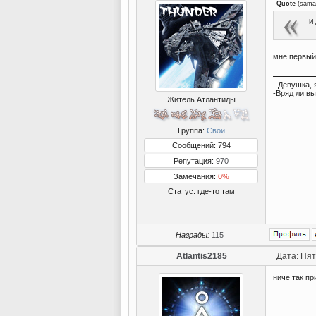
Quote
(
sama
И 
мне первый
- Девушка, 
-Вряд ли вы
Житель Атлантиды
Группа:
Свои
Сообщений: 794
Репутация:
970
Замечания:
0%
Статус:
где-то там
Награды:
115
Atlantis2185
Дата: Пят
ниче так пр