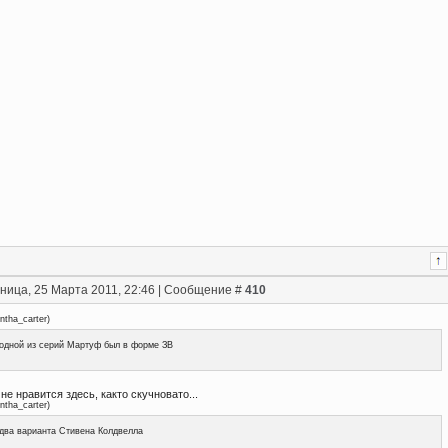
ница, 25 Марта 2011, 22:46 | Сообщение #
410
ntha_carter
)
одной из серий Мартуф был в форме ЗВ
е нравится здесь, както скучновато...
ntha_carter
)
два варианта Стивена Колдвелла