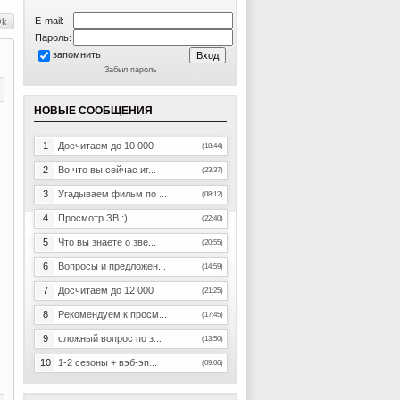
E-mail:
Пароль:
запомнить
Забыл пароль
НОВЫЕ СООБЩЕНИЯ
1
Досчитаем до 10 000
(18:44)
2
Во что вы сейчас иг...
(23:37)
3
Угадываем фильм по ...
(08:12)
4
Просмотр ЗВ :)
(22:40)
5
Что вы знаете о зве...
(20:55)
6
Вопросы и предложен...
(14:59)
7
Досчитаем до 12 000
(21:25)
8
Рекомендуем к просм...
(17:45)
9
сложный вопрос по з...
(13:50)
10
1-2 сезоны + вэб-эп...
(09:06)