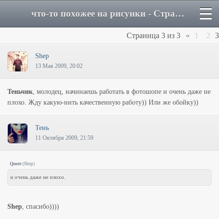
что-то похожее на рисунки - Страница 3 - Форум
Страница
3
из
3
«
1
2
3
Shep
13 Мая 2009, 20:02
Теньчик
, молодец, начинаешь работать в фотошопе и очень даже не
плохо. Жду какую-нить качественную работу)) Или же обойку))
Тень
11 Октября 2009, 21:59
Quote
(
Shep
)
и очень даже не плохо.
Shep
, спасибо))))