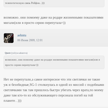
телепотическую связь Рейфов...)))
возможно..они помоему даже на родаре жизненными показателями
мигали(или я просто серию перепутала=))
aehntu
06 Июня 2009, 12:01
Quote
(
yuliya-saharova
)
возможно..они помоему даже на родаре жизненными показателями мигали(или я
просто серию перепутала=))
Нет не перепутали,а самое интересное что эти светлячки не такие
уж и безобидные,SG-1 столкнулась в одной из миссий с подобными
светлячками так там пришлось быстро убегать через врата,по моему
даже там кто-то из обслуживающего персонала погиб на той
планете...)))