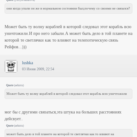
Quote
(
yuliya-saharova
)
они когда упали он же в нормальном состоянии был,почему со своими не связался?
Может быть ту волну кораблей в которой следовал этот корабль всю
уничтожили.И про него забыли.А может быть дело в той планете на
которой те светлячки как то влияют на телепотическую связь
Рейфов...)))
lushka
03 Июня 2009, 22:54
Quote
(
aehntu
)
Может быть ту волну кораблей в которой следовал этот корабль всю уничтожили
мог бы с другими связаться,эта штука на больших расстояниях
дейсвует..
Quote
(
aehntu
)
может быть дело в той планете на которой те светлячки как то влияют на