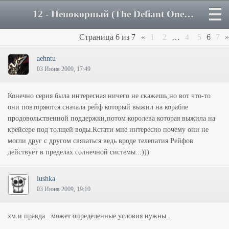
12 - Непокорный (The Defiant One) - Страница 6 - Форум
Страница
6
из
7
«
1
2
…
4
5
6
7
»
aehntu
03 Июня 2009, 17:49
Конечно серия была интересная ничего не скажешь,но вот что-то
они повторяются сначала рейф который выжил на корабле
продовольственной поддержки,потом королева которая выжила на
крейсере под толщей воды.Кстати мне интересно почему они не
могли друг с другом связаться ведь вроде телепатия Рейфов
действует в пределах солнечной системы...)))
lushka
03 Июня 2009, 19:10
хм.и правда...может определенные условия нужны..