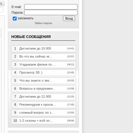
E-mail:
Пароль:
запомнить
Забыл пароль
НОВЫЕ СООБЩЕНИЯ
1
Досчитаем до 10 000
(14:41)
2
Во что вы сейчас иг...
(23:37)
3
Угадываем фильм по ...
(08:12)
4
Просмотр ЗВ :)
(22:40)
5
Что вы знаете о зве...
(20:55)
6
Вопросы и предложен...
(14:59)
7
Досчитаем до 12 000
(21:25)
8
Рекомендуем к просм...
(17:45)
9
сложный вопрос по з...
(13:50)
10
1-2 сезоны + вэб-эп...
(09:06)