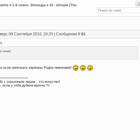
lantis
»
1-й сезон. Эпизоды
»
10 - Шторм (The
верг, 09 Сентября 2010, 20:25 | Сообщение #
61
D
)
о точно!
но если напичкать карманы Родни лимонами!
Ь с серьезным лицом - это искуство!
 ,если у тебя дубина крепче."©