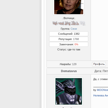
.:Волчица:.
Группа:
Свои
Сообщений: 1382
Репутация:
1768
Замечания:
0%
Статус:
где-то там
Награды:
129
Domatavus
Дата: Пят
Да, с этим
by
MOONst
Нелеева Ане