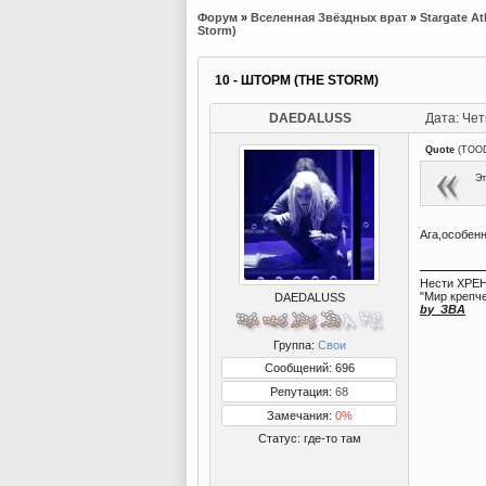
Форум
»
Вселенная Звёздных врат
»
Stargate At
Storm)
10 - ШТОРМ (THE STORM)
DAEDALUSS
Дата: Чет
Quote
(
TOO
Эт
Ага,особен
Нести ХРЕН
"Мир крепче
DAEDALUSS
by_ЗВА
Группа:
Свои
Сообщений: 696
Репутация:
68
Замечания:
0%
Статус:
где-то там