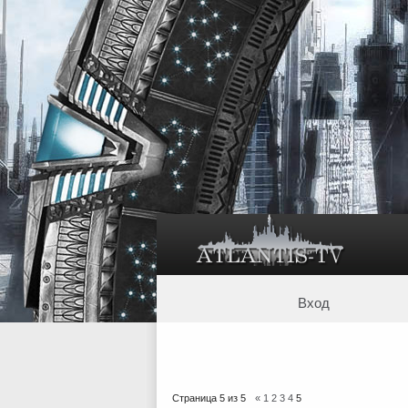
Вход
Страница
5
из
5
«
1
2
3
4
5