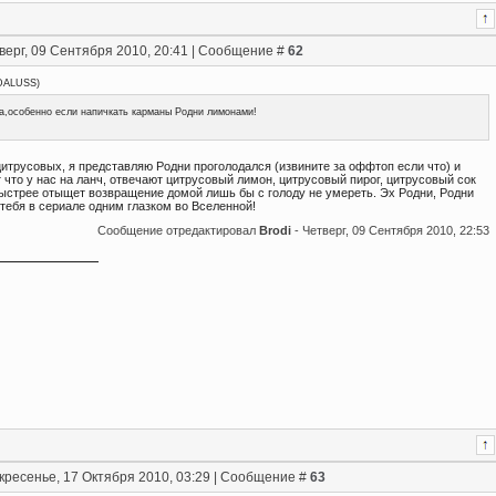
верг, 09 Сентября 2010, 20:41 | Сообщение #
62
DALUSS
)
а,особенно если напичкать карманы Родни лимонами!
итрусовых, я представляю Родни проголодался (извините за оффтоп если что) и
что у нас на ланч, отвечают цитрусовый лимон, цитрусовый пирог, цитрусовый сок
 быстрее отыщет возвращение домой лишь бы с голоду не умереть. Эх Родни, Родни
тебя в сериале одним глазком во Вселенной!
Сообщение отредактировал
Brodi
-
Четверг, 09 Сентября 2010, 22:53
кресенье, 17 Октября 2010, 03:29 | Сообщение #
63