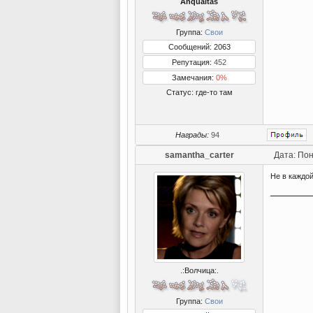
Anquaitas
Группа:
Свои
Сообщений: 2063
Репутация:
452
Замечания:
0%
Статус:
где-то там
Награды:
94
samantha_carter
Дата: Пон
Не в каждо
.:Волчица:.
Группа:
Свои