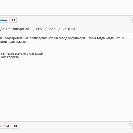
да, 05 Января 2011, 09:51 | Сообщение #
68
нь подозрительное совпадение что на город обрушился шторм тогда когда нет ни
ргии прям назло.
а в человеке-это сила духа!
ком коротка!