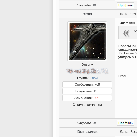
Награды:
19
Brodi
Дата: Чет
Quote
(
DAE
Аг
Побольше ц
спрашивает 
:D. Так он
увидеть бы 
Destiny
Brodi
Группа:
Свои
Сообщений: 769
Репутация:
131
Замечания:
20%
Статус:
где-то там
Награды:
28
Domatavus
Дата: Вос