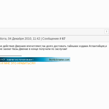
бота, 04 Декабря 2010, 11:42 | Сообщение #
67
ые действия Дженаев впечетляют,так долго достовать тайными ходами Атлантийцев,и
е захват базы.Дженае в конце получили по заслугам!
-И МНЕ ЭТО НРАВИТЬСЯ!!!