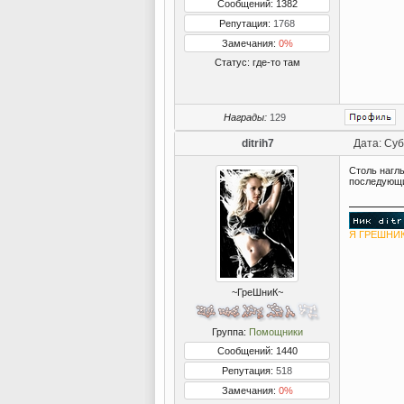
Сообщений: 1382
Репутация:
1768
Замечания:
0%
Статус:
где-то там
Награды:
129
ditrih7
Дата: Суб
Столь нагл
последующи
Я ГРЕШНИК
~ГреШниК~
Группа:
Помощники
Сообщений: 1440
Репутация:
518
Замечания:
0%