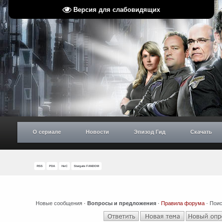
Версия для слабовидящих
О сериале
Новости
Эпизод Гид
Скачать
RSS
PDA
НиС
Stargate FANDOM
Новые сообщения
·
Вопросы и предложения
·
Правила форума
·
Поис