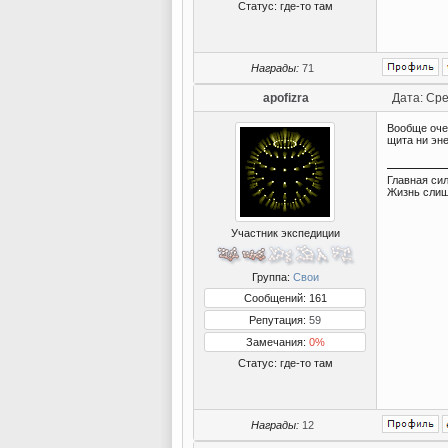
Статус:
где-то там
Награды:
71
apofizra
Дата: Сре
Вообще оче
щита ни эне
Главная сил
Жизнь слиш
Участник экспедиции
Группа:
Свои
Сообщений: 161
Репутация:
59
Замечания:
0%
Статус:
где-то там
Награды:
12