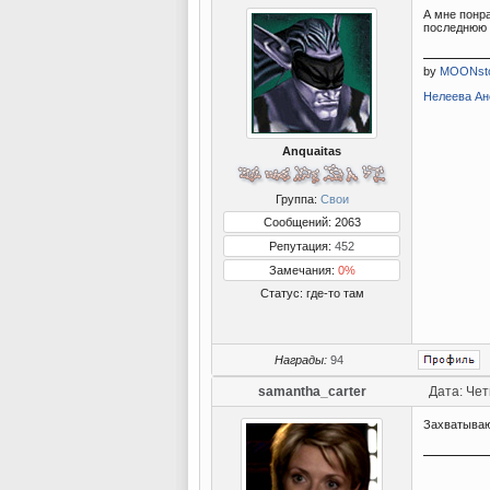
А мне понра
последнюю 
by
MOONst
Нелеева Ане
Anquaitas
Группа:
Свои
Сообщений: 2063
Репутация:
452
Замечания:
0%
Статус:
где-то там
Награды:
94
samantha_carter
Дата: Чет
Захватываю