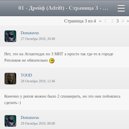
01 - Дрейф (Adrift) - Страница 3 - Форум
Страница
3
из
4
«
1
2
3
4
»
Domatavus
27 Октября 2010, 20:49
Нет, это на Атлантидах по 3 МНТ а просто так где-то в городе
Репликов не обязательно
TOOD
28 Октября 2010, 12:46
Конечно у репов можно было 2 спианерить, но это они побоялись
сделать:-)
Domatavus
29 Октября 2010, 00:00