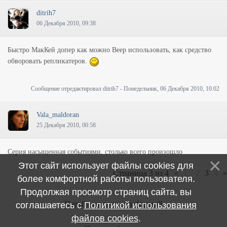
ditrih7
06 Декабря 2010, 09:38
Быстро МакКей допер как можно Веер использовать, как средство
обворовать репликатеров.
Сообщение отредактировал
ditrih7
-
Понедельник, 06 Декабря 2010, 10:02
Vala_maldoran
25 Декабря 2010, 00:58
Серия насыщенная событиями, столько всего произошло
Этот сайт использует файлы cookies для
Страница
3
из
4
«
1
2
3
4
»
более комфортной работы пользователя.
Продолжая просмотр страниц сайта, вы
Перейти к ленте сообщений
соглашаетесь с
Политикой использования
файлов cookies
.