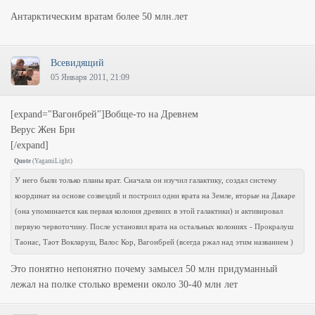
Антарктическим вратам более 50 млн.лет
Всевидящий
05 Января 2011, 21:09
[expand="Вагонбрей"]Вобще-то на Древнем
Верус Жен Бри
[/expand]
Quote
(
YagamiLight
)
У него были только планы врат. Сначала он изучил галактику, создал систему
координат на основе созвездий и построил одни врата на Земле, вторые на Дакаре
(она упоминается как первая колония древних в этой галактики) и активировал
первую червоточину. После установил врата на остальных колониях - Прокралуш
Таонас, Таот Вокларуш, Валос Кор, Вагонбрей (всегда ржал над этим названием )
Это понятно непонятно почему замысел 50 млн придуманный
лежал на полке столько времени около 30-40 млн лет