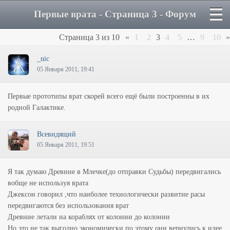
Первые врата - Страница 3 - Форум
Страница
3
из
10
«
1
2
3
4
5
…
9
10
»
_nic
05 Января 2011, 19:41
Первые прототипы врат скорей всего ещё были построенны в их
родной Галактике.
Всевидящий
05 Января 2011, 19:51
Я так думаю Древние в Млечке(до отправки Судьбы) передвигались
вобще не используя врата
Джексон говорил ,что наиболее технологически развитие расы
передвигаются без использования врат
Древние летали на кораблях от колонии до колонии
Но это не так выгодно экономически,по этому они вернулись к идее