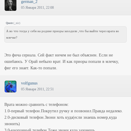
german_2
05 Января 2011, 22:08
Quote
(
_nic
)
А во что тогда у себя на родине приоры заходили ,что бы выйти через врата во
млечке?
Это фича сериала. Сей факт ничем не был объяснен. Если не
ошибаюсь. У Орай небыло врат. И как приоры попали в млечку,
фиг его знает. Как-то попали.
volfgunus
05 Января 2011, 22:51
Врата можно сравнить с телефоном:
1.0-первый телефон.Покрутил ручку и позвонил.Правда недалеко.
2.0-дисковый телефон.Звони хоть куда(если знаешь номер,куда
звонить)
3.0-кнопочный телефон.Тоже звони куда захочешь.