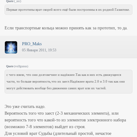
Quote
(
_nic
)
Первые прототипы врат скорей всего ещё были построенны в их родной Галактике.
Если транспортные кольца можно принять как за прототип, то да.
PRO_Maks
05 Января 2011, 19:53
Quote
(
volfgunus
)
с чего взяли, что они долговечнее и надёжнее.Так как в них есть движущееся
части, то больше вероятность,что их заест.Надёжнее врата 2.0 и 3.0 так как они
могут действовать вообще без движении самих врат или их частей.
Это уже считать надо.
Вероятность того что заест (2-3 механических элемента), или
вероятность того что какой-то из элементов электронного набора
(возможно 7-8 элементов) выйдет из строя.
Для условий врат Судьбы (длительный простой, нечастое