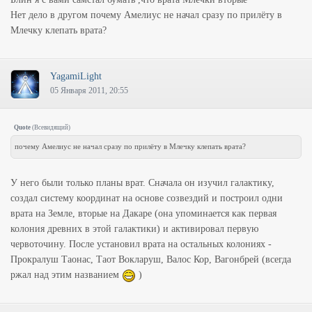
Нет дело в другом почему Амелиус не начал сразу по прилёту в
Млечку клепать врата?
YagamiLight
05 Января 2011, 20:55
Quote
(
Всевидящий
)
почему Амелиус не начал сразу по прилёту в Млечку клепать врата?
У него были только планы врат. Сначала он изучил галактику,
создал систему координат на основе созвездий и построил одни
врата на Земле, вторые на Дакаре (она упоминается как первая
колония древних в этой галактики) и активировал первую
червоточину. После установил врата на остальных колониях -
Прокралуш Таонас, Таот Вокларуш, Валос Кор, Вагонбрей (всегда
ржал над этим названием
)