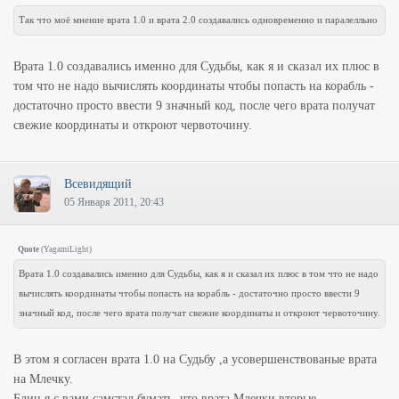
Так что моё мнение врата 1.0 и врата 2.0 создавались одновременно и паралелльно
Врата 1.0 создавались именно для Судьбы, как я и сказал их плюс в
том что не надо вычислять координаты чтобы попасть на корабль -
достаточно просто ввести 9 значный код, после чего врата получат
свежие координаты и откроют червоточину.
Всевидящий
05 Января 2011, 20:43
Quote
(
YagamiLight
)
Врата 1.0 создавались именно для Судьбы, как я и сказал их плюс в том что не надо
вычислять координаты чтобы попасть на корабль - достаточно просто ввести 9
значный код, после чего врата получат свежие координаты и откроют червоточину.
В этом я согласен врата 1.0 на Судьбу ,а усовершенствованые врата
на Млечку.
Блин я с вами самстал бумать ,что врата Млечки вторые