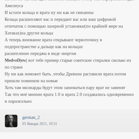
Амелиуса
И кстати кольца и врата ну ни как не связанны
Кольца расшипляют вас и передают вас или ваш цифровой
отпечаток с помощью лазерной установки(по крайней мере на
Хатаках)на другие кольца
А теперь внимание врата открывают червоточину в
подпространстве а дальще как на кольцах
расшепление передача в виде энергии
MedveD|ew|
вот тебе пример старые советские стиралки сколько их
по стране
Ну ни как неможет быть ,чтобы Древние раставили врата потом
пришли поменяли на новые
Хоть там милиарды будут этим заниматься пару врат не заменят
Так что моё мнение врата 1.0 и врата 2.0 создавались одновременно
и паралелльно
german_2
05 Января 2011, 19:51