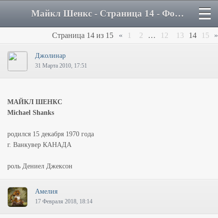
Майкл Шенкс - Страница 14 - Форум
Страница
14
из
15
«
1
2
…
12
13
14
15
»
Джолинар
31 Марта 2010, 17:51
МАЙКЛ ШЕНКС
Michael Shanks
родился 15 декабря 1970 года
г. Ванкувер КАНАДА
роль Дениел Джексон
Амелия
17 Февраля 2018, 18:14