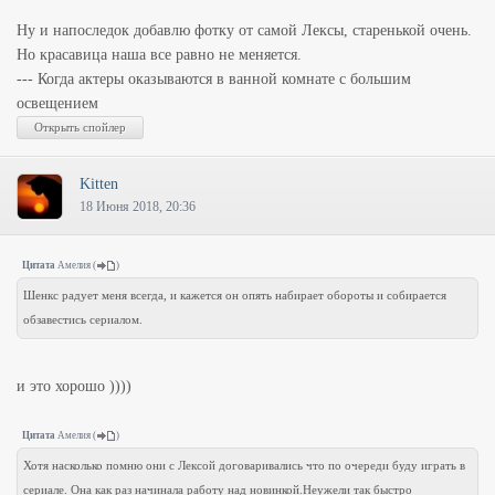
Ну и напоследок добавлю фотку от самой Лексы, старенькой очень.
Но красавица наша все равно не меняется.
--- Когда актеры оказываются в ванной комнате с большим
освещением
Kitten
18 Июня 2018, 20:36
Цитата
Амелия
(
)
Шенкс радует меня всегда, и кажется он опять набирает обороты и собирается
обзавестись сериалом.
и это хорошо ))))
Цитата
Амелия
(
)
Хотя насколько помню они с Лексой договаривались что по очереди буду играть в
сериале. Она как раз начинала работу над новинкой.Неужели так быстро