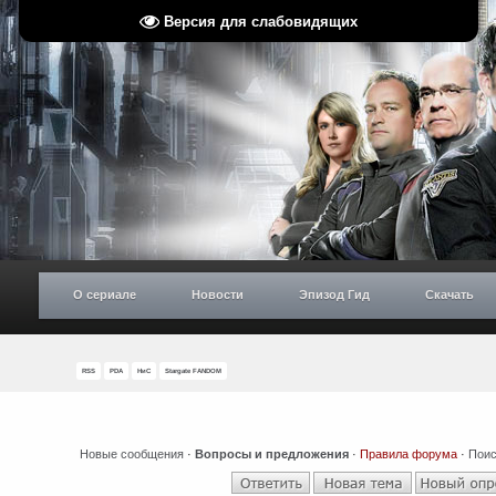
Версия для слабовидящих
О сериале
Новости
Эпизод Гид
Скачать
RSS
PDA
НиС
Stargate FANDOM
Новые сообщения
·
Вопросы и предложения
·
Правила форума
·
Поис