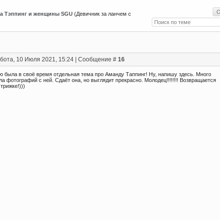
а Тэппинг и женщины SGU
(Девичник за ланчем с
бота, 10 Июля 2021, 15:24 | Сообщение #
16
ю была в своё время отдельная тема про Аманду Таппинг! Ну, напишу здесь. Много
ла фотографий с ней. Сдаёт она, но выглядит прекрасно. Молодец!!!!!!!! Возвращается
стрижке!)))