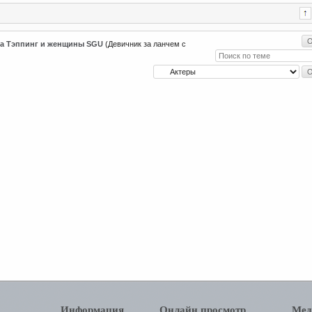
а Тэппинг и женщины SGU
(Девичник за ланчем с
Информация
Онлайн просмотр
Мед