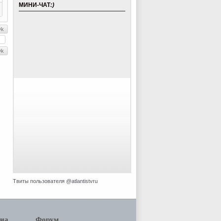
МИНИ-ЧАТ
:)
Твиты пользователя @atlantistvru
иа
Форум