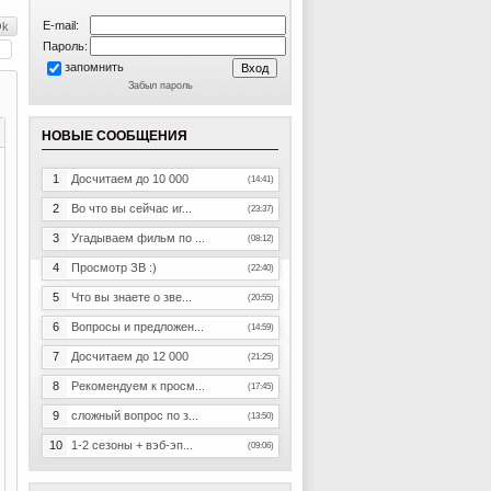
E-mail:
Пароль:
запомнить
Забыл пароль
НОВЫЕ СООБЩЕНИЯ
1
Досчитаем до 10 000
(14:41)
2
Во что вы сейчас иг...
(23:37)
3
Угадываем фильм по ...
(08:12)
4
Просмотр ЗВ :)
(22:40)
5
Что вы знаете о зве...
(20:55)
6
Вопросы и предложен...
(14:59)
7
Досчитаем до 12 000
(21:25)
8
Рекомендуем к просм...
(17:45)
9
сложный вопрос по з...
(13:50)
10
1-2 сезоны + вэб-эп...
(09:06)