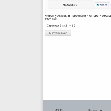
Награды:
0
Форум
»
Актёры и Персонажи
»
Актеры
»
Аманд
озвучкой)
Страница
2
из
2
«
1
2
АТВ
Новости