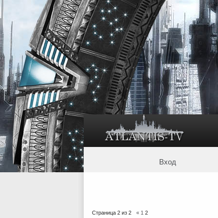
Вход
Страница
2
из
2
«
1
2