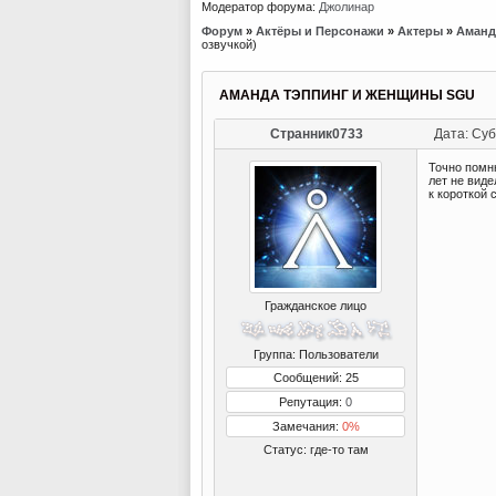
Модератор форума:
Джолинар
Форум
»
Актёры и Персонажи
»
Актеры
»
Аманд
озвучкой)
АМАНДА ТЭППИНГ И ЖЕНЩИНЫ SGU
Странник0733
Дата: Суб
Точно помн
лет не виде
к короткой 
Гражданское лицо
Группа: Пользователи
Сообщений: 25
Репутация:
0
Замечания:
0%
Статус:
где-то там