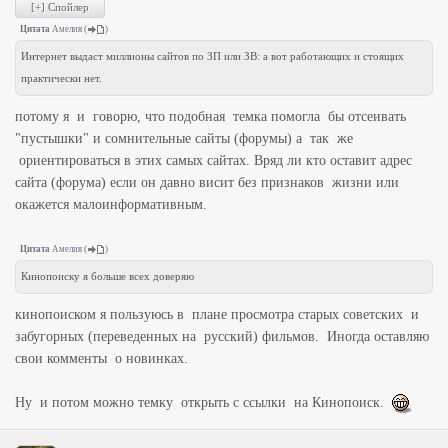
Цитата
Амелия
(
)
Интернет выдаст миллионы сайтов по ЗП или ЗВ: а вот работающих и стоящих
практически нет.
потому я и говорю, что подобная темка помогла бы отсеивать
"пустышки" и сомнительные сайты (форумы) а так же
ориентироваться в этих самых сайтах. Вряд ли кто оставит адрес
сайта (форума) если он давно висит без признаков жизни или
окажется малоинформативным.
Цитата
Амелия
(
)
Кинопоиску я больше всех доверяю
кинопоиском я пользуюсь в плане просмотра старых советских и
забугорных (переведенных на русский) фильмов. Иногда оставляю
свои комменты о новинках.
Ну и потом можно темку открыть с ссылки на Кинопоиск.