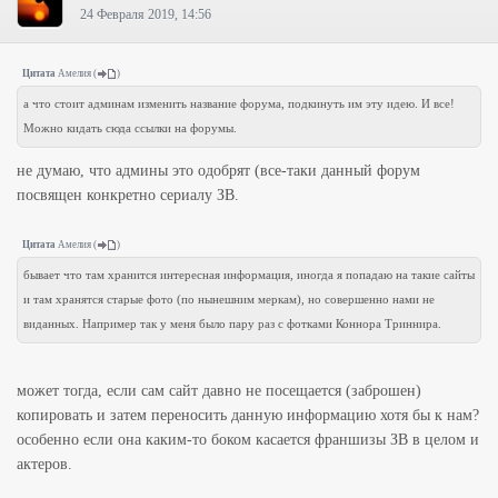
24 Февраля 2019, 14:56
Цитата
Амелия
(
)
а что стоит админам изменить название форума, подкинуть им эту идею. И все!
Можно кидать сюда ссылки на форумы.
не думаю, что админы это одобрят (все-таки данный форум
посвящен конкретно сериалу ЗВ.
Цитата
Амелия
(
)
бывает что там хранится интересная информация, иногда я попадаю на такие сайты
и там хранятся старые фото (по нынешним меркам), но совершенно нами не
виданных. Например так у меня было пару раз с фотками Коннора Триннира.
может тогда, если сам сайт давно не посещается (заброшен)
копировать и затем переносить данную информацию хотя бы к нам?
особенно если она каким-то боком касается франшизы ЗВ в целом и
актеров.