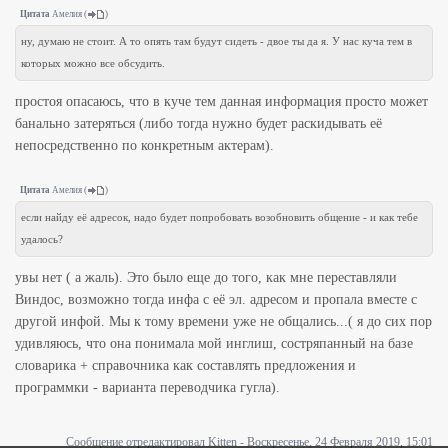
Цитата
Амелия
(
)
ну, думаю не стоит. А то опять там будут сидеть - двое ты да я. У нас куча тем в
которых можно все обсудить.
простоя опасаюсь, что в куче тем данная информация просто может
банально затеряться (либо тогда нужно будет раскидывать её
непосредственно по конкретным актерам).
Цитата
Амелия
(
)
если найду её адресок, надо будет попробовать возобновить общение - и как тебе
удалось?
увы нет ( а жаль). Это было еще до того, как мне переставляли
Виндос, возможно тогда инфа с её эл. адресом и пропала вместе с
другой инфой. Мы к тому времени уже не общались...( я до сих пор
удивляюсь, что она понимала мой инглиш, состряпанный на базе
словарика + справочника как составлять предложения и
программки - варианта переводчика гугла).
Сообщение отредактировал
Kitten
-
Воскресенье, 24 Февраля 2019, 15:01