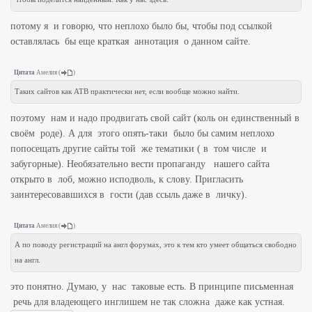
потому я и говорю, что неплохо было бы, чтобы под ссылкой
оставлялась бы еще краткая аннотация о данном сайте.
Цитата
Амелия
(
)
Таких сайтов как АТВ практически нет, если вообще можно найти.
поэтому нам и надо продвигать свой сайт (коль он единственный в
своём роде). А для этого опять-таки было бы самим неплохо
попосещать другие сайты той же тематики ( в том числе и
забугорные). Необязательно вести пропаганду нашего сайта
открыто в лоб, можно исподволь, к слову. Пригласить
заинтересовавшихся в гости (дав ссыль даже в личку).
Цитата
Амелия
(
)
А по поводу регистраций на англ форумах, это к тем кто умеет общаться свободно
на англ.
это понятно. Думаю, у нас таковые есть. В принципе письменная
речь для владеющего инглишем не так сложна даже как устная.