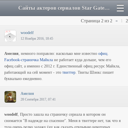
Сайты актеров сериалов Star Gate - Страница 2 - Форум
Страница
2
из
2
«
1
2
woodelf
12 Ноября 2016, 18:45
Амелия
, немного поправлю: насколько мне известно
офиц.
Facebook-страничка Майкла
не работает куда дольше, чем его
офиц.сайт, а именно с 2012 г. Единственный офиц.ресурс Майкла,
работающий на сей момент - это
твиттер
. Твиты Шэнкс пишет
буквально ежедневно.
Амелия
28 Сентября 2017, 07:41
woodelf
, Просто зашла на страничку сериала в котором он
снимается "В надежде на спасение". Меня в твиттере нет, так что я
туда очень редко залажу (ну как сказать открываю некоторых