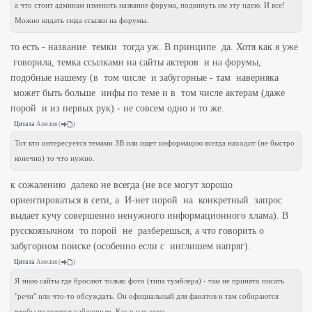
а что стоит админам изменить название форума, подкинуть им эту идею. И все!
Можно кидать сюда ссылки на форумы.
то есть - название темки тогда уж. В принципе да. Хотя как я уже
говорила, темка ссылками на сайты актеров и на форумы,
подобные нашему (в том числе и забугорные - там наверняка
может быть больше инфы по теме и в том числе актерам (даже
порой и из первых рук) - не совсем одно и то же.
Цитата
Амелия
(
)
Тот кто интересуется темами ЗВ или ищет информацию всегда находит (не быстро
конечно) то что нужно.
к сожалению далеко не всегда (не все могут хорошо
ориентироваться в сети, а И-нет порой на конкретный запрос
выдает кучу совершенно ненужного информационного хлама). В
русскоязычном то порой не разберешься, а что говорить о
забугорном поиске (особенно если с инглишем напряг).
Цитата
Амелия
(
)
Я знаю сайты где бросают только фото (типа тумблера) - там не принято писать
"речи" или что-то обсуждать. Он официальный для фанатов и там собираются
чтобы поделится найденным. Как у нас здесь.