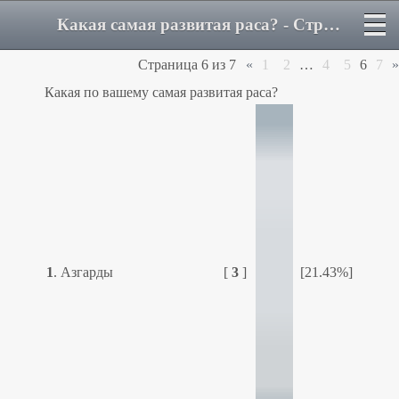
Какая самая развитая раса? - Страница 6 - Форум
Страница
6
из
7
«
1
2
…
4
5
6
7
»
Какая по вашему самая развитая раса?
1
.
Азгарды
[
3
]
[21.43%]