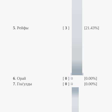
5
.
Рейфы
[
3
]
[21.43%]
6
.
Орай
[
0
]
[0.00%]
7
.
Гоа'улды
[
0
]
[0.00%]