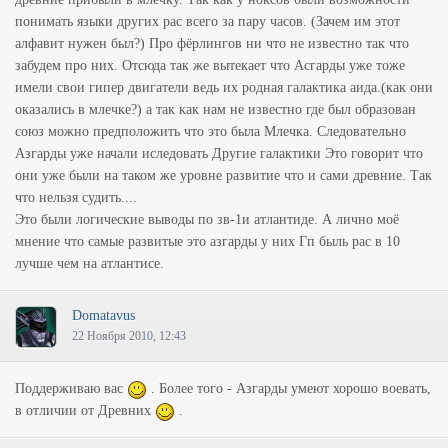
понимать языки других рас всего за пару часов. (Зачем им этот
алфавит нужен был?) Про фёрлингов ни что не известно так что
забудем про них. Отсюда так же вытекает что Асгарды уже тоже
имели свои гипер двигатели ведь их родная галактика аида.(как они
оказались в млечке?) а так как нам не известно где был образован
союз можно предположить что это была Млечка. Следовательно
Азгарды уже начали иследовать Другие галактики Это говорит что
они уже были на таком же уровне развитие что и сами древние. Так
что нельзя судить....
Это были логические выводы по зв-1и атлантиде. А лично моё
мнение что самые развитые это азгарды у них Гп быль рас в 10
лучше чем на атлантисе.
Domatavus
22 Ноября 2010, 12:43
Поддерживаю вас
. Более того - Азгарды умеют хорошо воевать,
в отличии от Древних
.