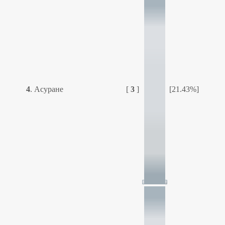
4
.
Асуране
[
3
]
[21.43%]