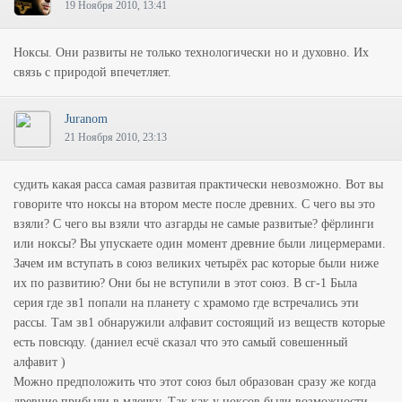
19 Ноября 2010, 13:41
Ноксы. Они развиты не только технологически но и духовно. Их
связь с природой впечетляет.
Juranom
21 Ноября 2010, 23:13
судить какая расса самая развитая практически невозможно. Вот вы
говорите что ноксы на втором месте после древних. С чего вы это
взяли? С чего вы взяли что азгарды не самые развитые? фёрлинги
или ноксы? Вы упускаете один момент древние были лицермерами.
Зачем им вступать в союз великих четырёх рас которые были ниже
их по развитию? Они бы не вступили в этот союз. В сг-1 Была
серия где зв1 попали на планету с храмомо где встречались эти
рассы. Там зв1 обнаружили алфавит состоящий из веществ которые
есть повсюду. (даниел есчё сказал что это самый совешенный
алфавит )
Можно предположить что этот союз был образован сразу же когда
древние прибыли в млечку. Так как у ноксов были возможности