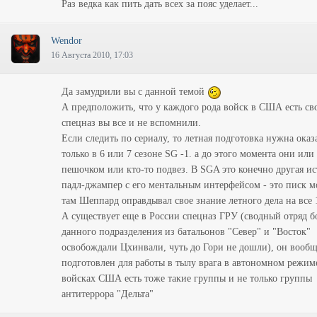
Раз ведка как пить дать всех за пояс уделает...
Wendor
16 Августа 2010, 17:03
Да замудрили вы с данной темой
А предположить, что у каждого рода войск в США есть св
спецназ вы все и не вспомнили.
Если следить по сериалу, то летная подготовка нужна оказ
только в 6 или 7 сезоне SG -1. а до этого момента они или
пешочком или кто-то подвез. В SGA это конечно другая ис
падл-джампер с его ментальным интерфейсом - это писк м
там Шеппард оправдывал свое знание летного дела на все 
А существует еще в России спецназ ГРУ (сводный отряд 
данного подразделения из батальонов "Север" и "Восток"
освобождали Цхинвали, чуть до Гори не дошли), он вооб
подготовлен для работы в тылу врага в автономном режим
войсках США есть тоже такие группы и не только группы
антитеррора "Дельта"