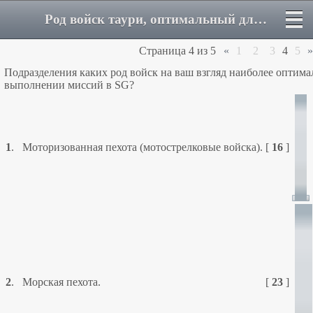
Род войск таури, оптимальный для миссий ЗВ - Страница 4 - Форум
Страница
4
из
5
«
1
2
3
4
5
»
Подразделения каких род войск на ваш взгляд наиболее оптим
выполнении миссий в SG?
1
.
Моторизованная пехота (мотострелковые войска).
[
16
]
2
.
Морская пехота.
[
23
]