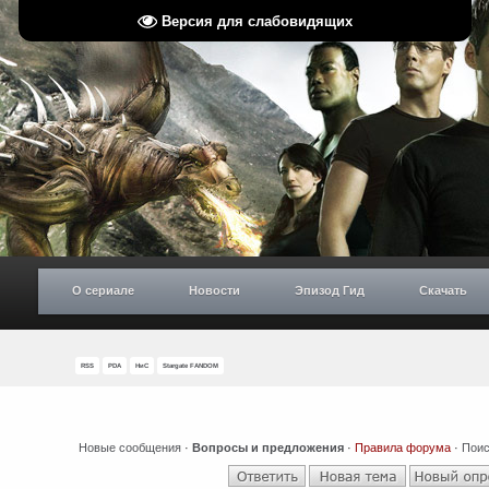
Версия для слабовидящих
О сериале
Новости
Эпизод Гид
Скачать
RSS
PDA
НиС
Stargate FANDOM
Новые сообщения
·
Вопросы и предложения
·
Правила форума
·
Поис