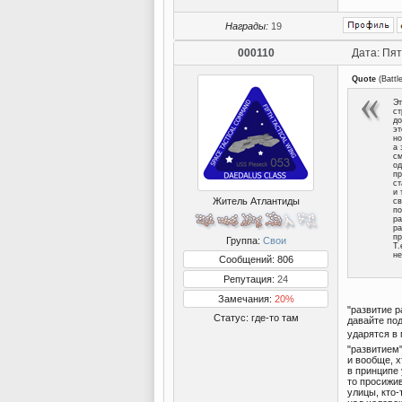
Награды:
19
000110
Дата: Пят
Quote
(
Battl
Эт
ст
до
эт
но
а 
см
од
пр
ст
и 
Житель Атлантиды
св
по
ра
ра
пр
Группа:
Свои
Т.
не
Сообщений: 806
Репутация:
24
Замечания:
20%
"развитие р
Статус:
где-то там
давайте под
ударятся в 
"развитием
и вообще, х
в принципе 
то просижив
улицы, кто-