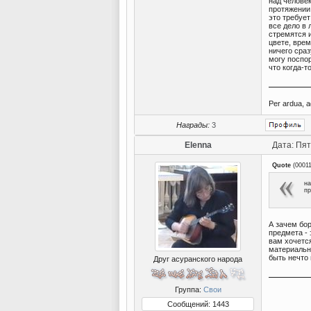
над челове
протяжении 
это требует
все дело в 
стремятся и
цвете, вре
ничего сраз
могу поспо
что когда-т
Per ardua, a
Награды:
3
Elenna
Дата: Пят
Quote
(
0001
на
пр
А зачем бор
предмета - 
вам хочется
материальн
быть нечто 
Друг асуранского народа
Группа:
Свои
Сообщений: 1443