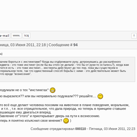
ница, 03 Июня 2011, 22:18 | Сообщение #
94
na
)
зачем бороться с инстинктами? Когда вы отдёргиваете руку, дотронувшись до раскалённого
едмета - это тоже инстинкт (если бы вы этого не делали - что бы от руки-то осталось?), когда вам
чется есть - это тоже инстинкт... инстинкты действуют до тех пор, пока мы существуем в
териальном теле, так что единственный способ борьбы с ними - это действительно может быть
что вроде "вознесения".
подумали не о тех "инстинктах"
сно выразился?? или вы неправильно подумали??? решайте....
что всё еще делает человека похожим на животное в плане поведения, моральном,
и т.п. , т.е. все отрицательное, что дала природа, но теперь в принципе ставшее
ешающее ему двигаться вперед.
збавление от"этого" и приоткрывает дверь на пути к вознесению.
еперь я понятно изъяснил свое мнение?
)
Сообщение отредактировал
000110
-
Пятница, 03 Июня 2011, 22:23