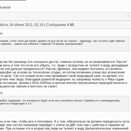
d astra!
бота, 04 Июня 2011, 02:18 | Сообщение #
95
na
)
ложим, этого этого достигают далеко не все (если не сказать - единицы), так что речь идёт именно
старении... умели они избегать старения? И какова альтернатива?
учае без разницы кто сколького достиг, главное почему он останавливается. Насчет
ак речь и том что если его убрать, т.е. люди с возрастом не тупеют в виду деградации
 ли они дальше продвигаться? Насчет Древних, они видимо пытались остановить
аркофаг на основе их технологии создан, но потом возможно узнав про вознесение
то дело. Так что скорее всего они проживают свой природный срок, но делают это
ртнее чем люди, благодаря развитой медицине: ну например челюсть к 40ка годам
не вставная, зрение к 60ти 100%ое и прочие вполне прописанные природой мелочи о
льшинство землян и мечтать не смеет.
10
)
вайте подумаем, что интересно будет если все поголовно начнут стремиться к неизведанному,
арятся в медитации и т.п.
чь и не том, чтобы все и поголовно. А о том, обязательно ли должно передохнуть куча
жде чем чел-во например перейдет с клячи на ДВС или там с рабства и тирании на
ию. При условии что в возрастом люди не тупеют в виду физиологических изменений