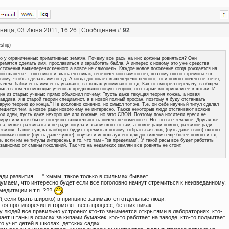
ница, 03 Июня 2011, 16:26 | Сообщение #
92
eship
)
о у ограниченных примитивных землян. Почему все расы на них должны ровняться? Они
ремятся сделать имя, прославиться и заработать бабла. А интерес к новому это уже средства
стижения вышеперечисленного а вовсе не самоцель. Каждое новое поколение когда рождается на
ой планетке – оно никто и звать его никак, генетической памяти нет, поэтому оно и стремиться к
вому, чтобы сделать имя и т.д. А когда достигает вышеперечисленного, то и нового ничего не хочет,
зачем: бабки есть имя есть уважают, в школах упоминают и т.д. Как-то смотрел передачу, в общем
ысл в том что молодые ученных предложили новую теорию, но старые восприняли ее в штыки. И
ин из старых ученых прямо объяснил почему: "пусть даже текущая теория ложна, а новая
авдива, я в старой теории специалист, а в новой полный профан, поэтому я буду отстаивать
арую теорию до конца." Не дословно конечно, но смысл тот же. Т.е. он себе научный титул сделал
тешется тем, а новое ради нового ему не интересно. Также некоторые люди отстаивают всякие
ои идеи, пусть даже нехорошие или ложные, но зато СВОИ. Поэтому пока носители ереси не
мрут или хотя бы не потеряют влиятельность ничего не изменится. Но это все земляне. Другая же
са, может развиваться не ради титула и звания кого-то там, а новое ради нового, развитие ради
звития. Такие сущ-ва наоборот будут стремить к новому, отбрасывая лож, (путь даже свою) охотно
инимая новое (пусть даже чужое), изучая и используя его для достижения еще более нового и т.д.
е. если им не титулы интересны, а то, что там - "за пределами". У такой расы все будет работать
зависимо от смены поколений. Так что на недалеких землян все ровнять не стоит.
ади развития......" хммм, такое только в фильмах бывает....
умаем, что интересно будет если все поголовно начнут стремиться к неизведанному,
медитации и т.п. ???
"( если брать широко) в принципе занимаются отдельные люди.
тоя противоречия и тормозят весь процесс, без них никак.
у людей все правильно устроено: кто-то занимеется открытями в лабораториях, кто-
ает штаны в офисах за кипами бумажек, кто-то работает на заводе, кто-то подмитает
то учит детей в школах, детских садах.