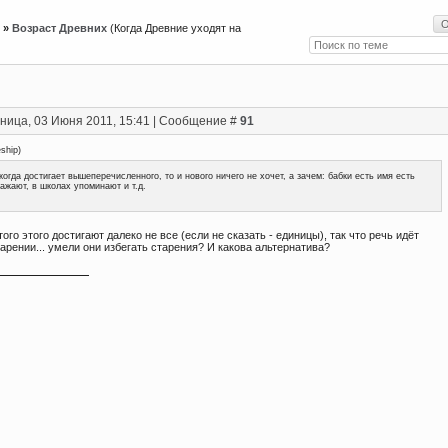
»
Возраст Древних
(Когда Древние уходят на
ница, 03 Июня 2011, 15:41 | Сообщение #
91
eship
)
когда достигает вышеперечисленного, то и нового ничего не хочет, а зачем: бабки есть имя есть
ажают, в школах упоминают и т.д.
ого этого достигают далеко не все (если не сказать - единицы), так что речь идёт
арении... умели они избегать старения? И какова альтернатива?