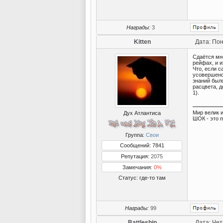
Награды:
3
Kitten
Дата: Пон
Сдаётся мне
рейфах, и и
Что, если с
усовершенс
знаний был
расцвета, д
1).
Мир велик и
Дух Атлантиса
ШОК - это 
Группа:
Свои
Сообщений: 7841
Репутация:
2075
Замечания:
0%
Статус:
где-то там
Награды:
99
Battleship
Дата: Чет