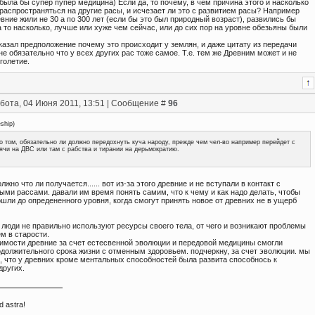
была бы супер пупер медицина) Если да, то почему, в чем причина этого и насколько
распространяться на другие расы, и исчезает ли это с развитием расы? Например
вние жили не 30 а по 300 лет (если бы это был природный возраст), развились бы
а то насколько, лучше или хуже чем сейчас, или до сих пор на уровне обезьяны были
казал предположение почему это происходит у землян, и даже цитату из передачи
не обязательно что у всех других рас тоже самое. Т.е. тем же Древним может и не
голетие.
бота, 04 Июня 2011, 13:51 | Сообщение #
96
eship
)
о том, обязательно ли должно передохнуть куча народу, прежде чем чел-во например перейдет с
ячи на ДВС или там с рабства и тирании на дерьмократию.
олжно что ли получается...... вот из-за этого древние и не вступали в контакт с
ми рассами. давали им время понять самим, что к чему и как надо делать, чтобы
шли до опредененного уровня, когда смогут принять новое от древних не в ущерб
 люди не правильно используют ресурсы своего тела, от чего и возникают проблемы
м в старости.
димости древние за счет естесвенной эволюции и передовой медицины смогли
одолжительного срока жизни с отменным здоровьем. подчеркну, за счет эволюции. мы
, что у древних кроме ментальных способностей была развита способнось к
других.
d astra!