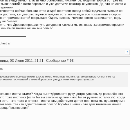
ком все еще имеют власть много животных инстинктов, люди пытаются вот уже на
тысячелетий с ними бороться и уже достигли некоторых успехов. Да, это не легко и
 времени.
личностях сейчас большинство людей не ставят перед собой задачи по жизни и не
х достичь, т.е. довольствуются тем,что есть, но не надо все показывать в сером
мя от премени застой прорывает. Одним словом, человечество развивается, ведь
у не бывает.
рить, что Древние прошли путь до уровня какимы мы их знаем за огромное время и
о они были такими же как мы сейчас.
d astra!
ница, 03 Июня 2011, 21:21 | Сообщение #
93
10
)
д человеком все еще имеют власть много животных инстинктов, люди пытаются вот уже на
отяжении тысячелетий с ними бороться и уже достигли некоторых успехов.
оться с инстинктами? Когда вы отдёргиваете руку, дотронувшись до раскалённого
это тоже инстинкт (если бы вы этого не делали - что бы от руки-то осталось?), когда
 есть - это тоже инстинкт... инстинкты действуют до тех пор, пока мы существуем в
ом теле, так что единственный способ борьбы с ними - это действительно может
вроде "вознесения".