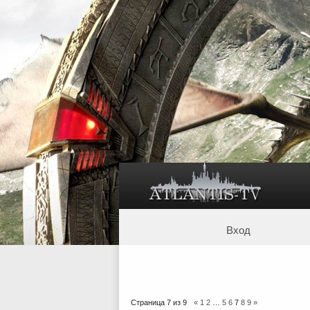
Вход
Страница
7
из
9
«
1
2
…
5
6
7
8
9
»