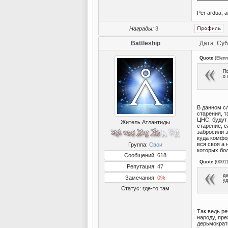
Per ardua, a
Награды:
3
Battleship
Дата: Суб
Quote
(
Elen
По
о 
В данном сл
старения, т
ЦНС, будут
Житель Атлантиды
старение, с
забросили э
куда комфо
вся своя а 
Группа:
Свои
которых бо
Сообщений: 618
Quote
(
0001
Репутация:
47
да
Замечания:
0%
уд
Статус:
где-то там
Так ведь ре
народу, пре
дерьмократ