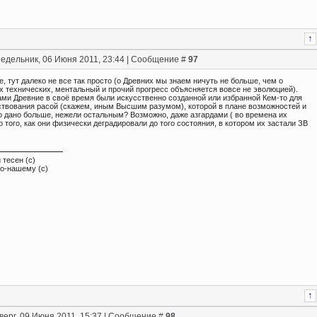
едельник, 06 Июня 2011, 23:44 | Сообщение #
97
, тут далеко не все так просто (о Древних мы знаем ничуть не больше, чем о
х технических, ментальный и прочий прогресс объясняется вовсе не эволюцией).
ами Древние в своё время были искусственно созданной или избранной Кем-то для
твования расой (скажем, иным Высшим разумом), которой в плане возможностей и
о дано больше, нежели остальным? Возможно, даже азгардами ( во времена их
о того, как они физически деградировали до того состояния, в котором их застали ЗВ
 тесен (с)
по-нашему (с)
верг, 09 Июня 2011, 15:37 | Сообщение #
98