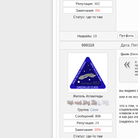
Репутация:
482
Замечания:
0%
Статус:
где-то там
Награды:
19
000110
Дата: Пят
Quote
(
Elen
А 
пр
хо
ма
не
вы видимо 
Житель Атлантиды
или я не я
это о том, 
социальном 
Группа:
Свои
хламом и м
Сообщений: 806
и как раз и
(надеюсь т
Репутация:
24
Замечания:
20%
Статус:
где-то там