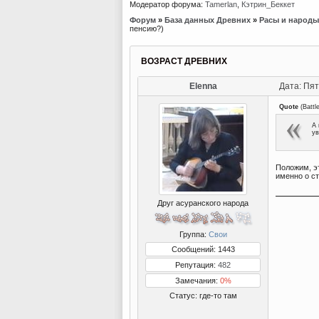
Модератор форума:
Tamerlan
,
Кэтрин_Беккет
Форум
»
База данных Древних
»
Расы и народы
пенсию?)
ВОЗРАСТ ДРЕВНИХ
Elenna
Дата: Пят
Quote
(
Battl
А 
ув
Положим, эт
именно о ст
Друг асуранского народа
Группа:
Свои
Сообщений: 1443
Репутация:
482
Замечания:
0%
Статус:
где-то там