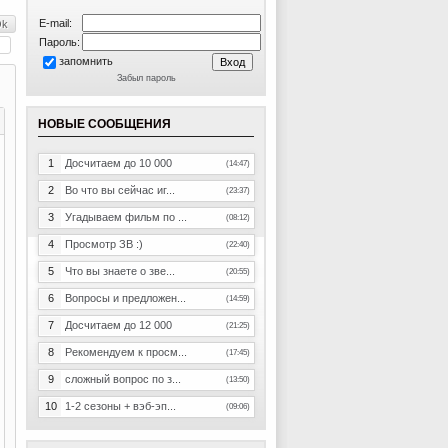
E-mail:
Пароль:
запомнить
Забыл пароль
НОВЫЕ СООБЩЕНИЯ
1
Досчитаем до 10 000
(14:47)
2
Во что вы сейчас иг...
(23:37)
3
Угадываем фильм по ...
(08:12)
4
Просмотр ЗВ :)
(22:40)
5
Что вы знаете о зве...
(20:55)
6
Вопросы и предложен...
(14:59)
7
Досчитаем до 12 000
(21:25)
8
Рекомендуем к просм...
(17:45)
9
сложный вопрос по з...
(13:50)
10
1-2 сезоны + вэб-эп...
(09:06)