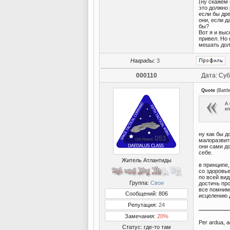
(ну скажем 
это должно 
если бы дре
они, если д
бы?
Вот я и выс
привел. Но 
мешать дол
Награды:
3
000110
Дата: Суб
Quote
(
Battl
А 
кл
ну как бы д
малоразвиты
они сами до
себе.
Житель Атлантиды
в принципе,
со здоровье
по всей ви
Группа:
Свои
достичь пр
все помним
Сообщений: 806
исцелению 
Репутация:
24
Замечания:
20%
Per ardua, a
Статус:
где-то там