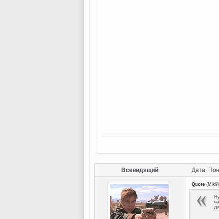
Всевидящий
Дата: Пон
Quote
(
Mik9
Ну
на
др