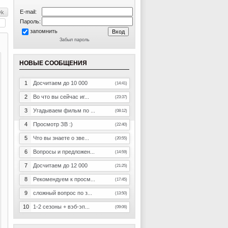
E-mail:
Пароль:
запомнить
Забыл пароль
НОВЫЕ СООБЩЕНИЯ
1
Досчитаем до 10 000
(14:41)
2
Во что вы сейчас иг...
(23:37)
3
Угадываем фильм по ...
(08:12)
4
Просмотр ЗВ :)
(22:40)
5
Что вы знаете о зве...
(20:55)
6
Вопросы и предложен...
(14:59)
7
Досчитаем до 12 000
(21:25)
8
Рекомендуем к просм...
(17:45)
9
сложный вопрос по з...
(13:50)
10
1-2 сезоны + вэб-эп...
(09:06)