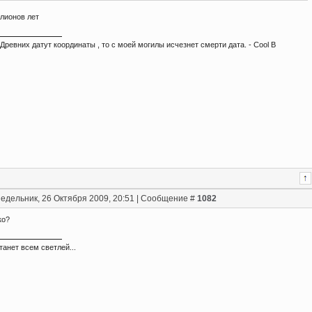
илионов лет
Древних датут координаты , то с моей могилы исчезнет смерти дата. - Сool B
едельник, 26 Октября 2009, 20:51 | Сообщение #
1082
ко?
танет всем светлей...