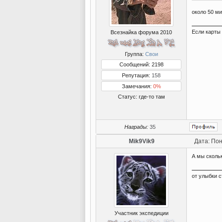
около 50 м
Если карты 
Всезнайка форума 2010
Группа:
Свои
Сообщений: 2198
Репутация:
158
Замечания:
0%
Статус:
где-то там
Награды:
35
Mik9Vik9
Дата: Пон
А мы сколь
от улыбки с
Участник экспедиции