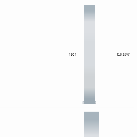
[
50
]
[18.18%]