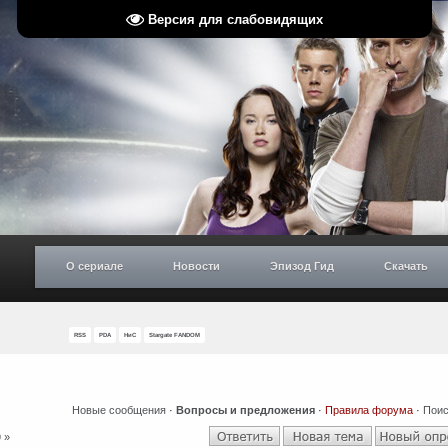
Версия для слабовидящих
О сериале
Новости
Эпизод Гид
Скачать
RSS
PDA
НиС
Stargate FANDOM
Новые сообщения
·
Вопросы и предложения
·
Правила форума
·
Поис
9
»