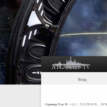
Вход
Страница
73
из
79
«
1
2
…
71
72
73
74
75
…
78
7