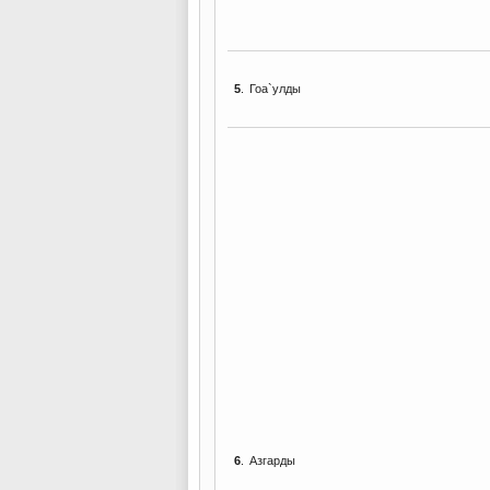
5
.
Гоа`улды
6
.
Азгарды