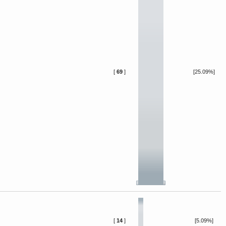
[
69
]
[25.09%]
[
14
]
[5.09%]