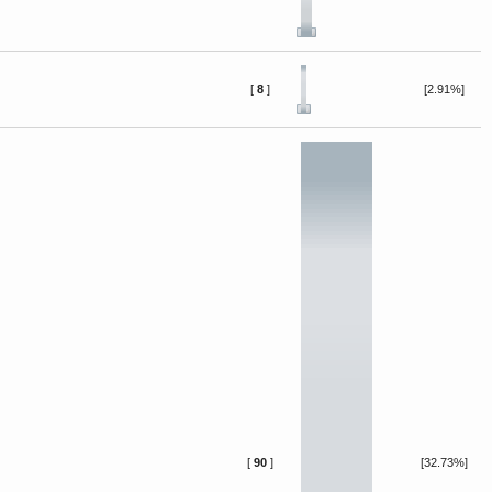
[
8
]
[2.91%]
[
90
]
[32.73%]