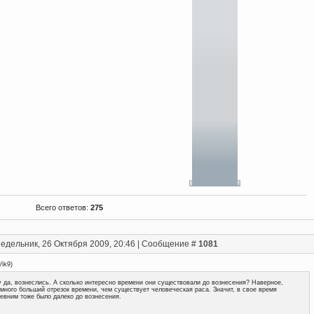
Всего ответов:
275
едельник, 26 Октября 2009, 20:46 | Сообщение #
1081
Vik9
)
 да, вознеслись. А сколько интересно времени они существовали до вознесения? Наверное,
много больший отрезок времени, чем существует человеческая раса. Значит, в свое время
евним тоже было далеко до вознесения.