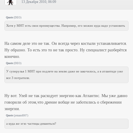
13 Декабря 2010, 06:09
Quote
(
DEO
)
Хотя у МНТ есть свои преимущества. Например, его можно куда надо установить
На самом деле это не так. Он всегда через костыли устанавливается.
Ну образно. То есть это то не так просто. Ну специалист разберётся
конечно.
Quote
(
DEO
)
У суперулья 1 МНТ при подлете на землю даже не закочилось, а в атлантиде уже
все 3 потратили.
Ну вот. Улей не так расходует энергию как Атлантис. Мы уже давно
говорили об этом,что дрение вобще не заботились о сбережении
энергии.
Quote
(
jemand007
)
а куда же эгзо частицы деваються?