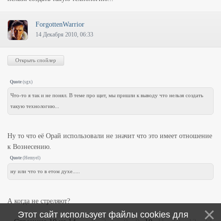
ForgottenWarrior
14 Декабря 2010, 06:33
Quote
(
sgx
)
Что-то я так и не понял. В теме про щит, мы пришли к выводу что нельзя создать
такую технологию...
Ну то что её Орай использовали не значит что это имеет отношение
к Вознесению.
Quote
(
Hemyel
)
ну или что то в етом духе.....
А когда не стреляют?
Этот сайт использует файлы cookies для