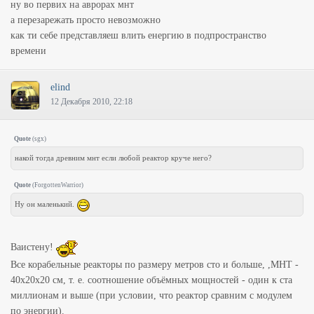
ну во первих на аврорах мнт
а перезарежать просто невозможно
как ти себе представляеш влить енергию в подпространство
времени
elind
12 Декабря 2010, 22:18
Quote
(
sgx
)
накой тогда древним мнт если любой реактор круче него?
Quote
(
ForgottenWarrior
)
Ну он маленький.
Ваистену!
Все корабельные реакторы по размеру метров сто и больше, ,МНТ -
40х20х20 см, т. е. соотношение объёмных мощностей - один к ста
миллионам и выше (при условии, что реактор сравним с модулем
по энергии).