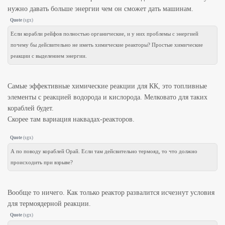
нужно давать больше энергии чем он сможет дать машинам.
Quote
(
sgx
)
Если корабли рейфов полностью органические, и у них проблемы с энергией
почему бы дейсвительно не иметь химические реакторы? Простые химические
реакции с выделением энергии.
Самые эффективные химические реакции для КК, это топливные
элементы с реакцией водорода и кислорода. Мелковато для таких
кораблей будет.
Скорее там вариация наквадах-реакторов.
Quote
(
sgx
)
А по поводу кораблей Орай. Если там дейсвительно термояд, то что должно
происходить при взрыве?
Вообще то ничего. Как только реактор развалится исчезнут условия
для термоядерной реакции.
Quote
(
sgx
)