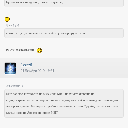
Кроме того я не думаю, что это термояд:
Quote
(
sgx
)
накой тогда древним мнт если любой реактор круче него?
Ну он маленький.
Lezzzil
04 Декабря 2010, 19:34
Quote
(
ditrih7
)
Мне вот что интересно,почему если МНТ получает энергию из
подпространства,то почему его нельзя перезаряжать.А по поводу источника для
Аврор то думаю её генератор работает от звезд, на тип Судьбы, это только в том
случаи если на Авроре не стоит МНТ.