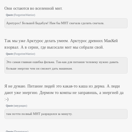
Они остаются во вселенной мнт.
Quote
(
ForgottenWarrior
)
Арктурос! Большой Бадабум! Нам бы МНТ сначала сделать сначала.
Так мы уже Арктурос делать умеем. Арктурос древних МакКей
взорвал. А в серии, где высосали мнт мы собрали свой.
Quote
(
ForgottenWarrior
)
Это самая главная ошибка фильма. Так-как для питания человеку нужно давать
больше энергии чем он сможет дать машинам.
Я не думаю. Питание людей это какая-то каша из дерма. А люди
дают уже энергию. Дермом то компы не заправишь, а энергией да
:-)
Quote
(
мяурицио
)
там почти полный МНТ разрядился за минуту.
Quote
(
Domatavus
)