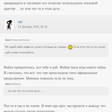
превращатся в тепловую что позволет использувать тепловой
адаптер ... ну или что то в етом духе.....
sgx
14 Декабря 2010, 06:24
Quote
(
ForgottenWarrior
)
Но какой-либо инфы по этому я больше не слышал.
Если есть что-то по этому
дай ссылку пожалуйста.
Война прекратилась, вот тебе и рай. Вобще была игра matrix online.
И считалась, что всё, что там происходило типа официальное
продолжение. Можешь покопать если не лень..
Quote
(
Hemyel
)
... ну или что то в етом духе.....
Что-то я так и не понял. В теме про щит, мы пришли к выводу что
нельзя создать такую технологию...