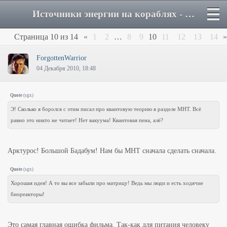
Источники энергии на кораблях - Страница 10 - Форум
Страница
10
из
14
«
1
2
…
8
9
10
11
12
13
14
»
ForgottenWarrior
04 Декабря 2010, 18:48
Quote
(
sgx
)
Э! Сколько я боролся с этим писал про квантовую теорию в разделе МНТ. Всё
равно это никто не читает! Нет вакуума! Квантовая пена, алё?
Арктурос! Большой Бадабум! Нам бы МНТ сначала сделать сначала.
Quote
(
sgx
)
Хорошая идея! А то вы все забыли про матрицу! Ведь мы люди и есть ходячие
биореакторы!
Это самая главная ошибка фильма. Так-как для питания человеку