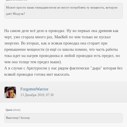
Может просто наши гипердвигатели не могут потреблять ту мощность, которую
даёт Модуль?
На самом деле всё дело в проводке. Ну во первых она древняя как
черт, уже сгорала много раз, МакКей по чем только не пускал
энергию. Во вторых, как и всякая проводка она сгорает при
превышение мощности (я ещё со школы помню, что часть работы
тока идет на нагрев проводника и любой проводки есть предел, но
чем она толще тем предел выше).
А в случае с Арктуросом у нас рядом фактически "дыра" которая без
всякой проводки готова мнт высосать.
ForgottenWarrior
13 Декабря 2010, 07:30
Quote
(
elind
)
Ваистену! hooray