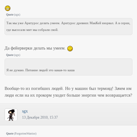
Quote
(
sgx
)
Так мы уже Арктурос делать умеем. Арктурос древних МакКей взорвал. А в серии,
где высосали мнт мы собрали свой.
Да фейерверки делать мы умеем.
Quote
(
sgx
)
Я не думаю. Питание людей это какая-то каша
Вообще-то из погибших людей. Но у машин был термояд! Зачем им
люди если на их прокорм уходит больше энергии чем возвращается?
sgx
13 Декабря 2010, 15:37
Quote
(
ForgottenWarrior
)