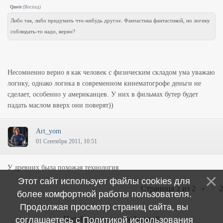
Quote
(
Восход
)
Либо так, либо придумать что-нибудь другое. Фантастика фантастикой, но логику
соблюдать-то надо, верно?
Несомненно верно я как человек с физическим складом ума уважаю
логику, однако логика в современном кинематогрофе деньги не
сделает, особенно у американцев. У них в фильмах бутер будет
падать маслом вверх они поверят))
Art_yom
01 Сентября 2011, 10:51
У древних была похожая технология
Этот сайт использует файлы cookies для
Страница
2
из
2
«
1
2
более комфортной работы пользователя.
Продолжая просмотр страниц сайта, вы
Перейти к ленте сообщений
соглашаетесь с
Политикой использования