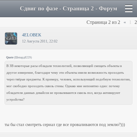
Сдвиг по фазе - Страница 2 - Форум
Страница
2
из
2
«
1
2
4ELOBEK
12 Августа 2011, 22:02
Quote
(
Шепард8229
)
В ЗВ некоторые расы обладали технологией, позволяющей смещать объекты в
другое измерение, благодаря чему эти объекты имели возможность проходить
через твёрые предметы. К примеру, человек, использующий подобную технологию,
мог свободно проходить сквозь стены. Однако мне непонятно одно: почему
обладатели данных девайсов не проваливаются сквозь пол, когда активируют
устройства?
ты бы стал смотреть сериал где все проваливаются под землю?)))