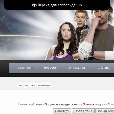
Версия для слабовидящих
О сериале
Новости
Эпизод Гид
Скачать
RSS
PDA
НиС
Stargate FANDOM
Новые сообщения
·
Вопросы и предложения
·
Правила форума
·
Поис