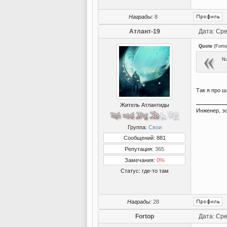
Награды:
8
Атлант-19
Дата: Сре
Quote
(
Forto
Nu
Так я про ш
Житель Атлантиды
Инженер, э
Группа:
Свои
Сообщений: 881
Репутация:
365
Замечания:
0%
Статус:
где-то там
Награды:
28
Fortop
Дата: Сре