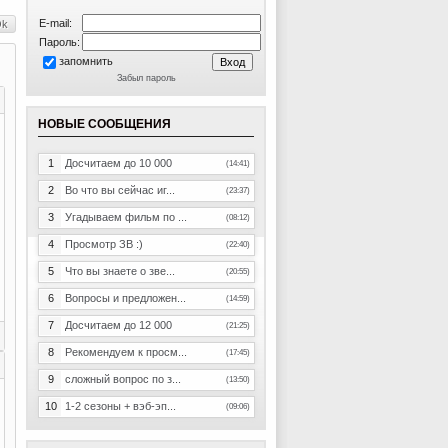
E-mail:
Пароль:
запомнить
Забыл пароль
НОВЫЕ СООБЩЕНИЯ
1
Досчитаем до 10 000
(14:41)
2
Во что вы сейчас иг...
(23:37)
3
Угадываем фильм по ...
(08:12)
4
Просмотр ЗВ :)
(22:40)
5
Что вы знаете о зве...
(20:55)
6
Вопросы и предложен...
(14:59)
7
Досчитаем до 12 000
(21:25)
8
Рекомендуем к просм...
(17:45)
9
сложный вопрос по з...
(13:50)
10
1-2 сезоны + вэб-эп...
(09:06)