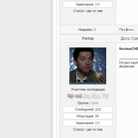
Замечания:
0%
Статус:
где-то там
Награды:
2
Fortop
Дата: Сре
NuclearCH
I'm just say
desperate.
Участник экспедиции
Группа:
Свои
Сообщений: 213
Репутация:
99
Замечания:
0%
Статус:
где-то там