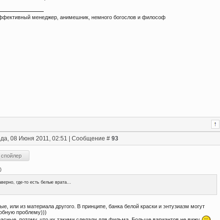
ффективный менеджер, анимешник, немного богослов и философ
да, 08 Июня 2011, 02:51 | Сообщение #
93
)
верно, где-то есть белые врата...
е, или из материала другого. В принципе, банка белой краски и энтузиазм могут
обную проблему)))
асные, потому, что их такими сделали для фильма. Больше вариантов не вижу