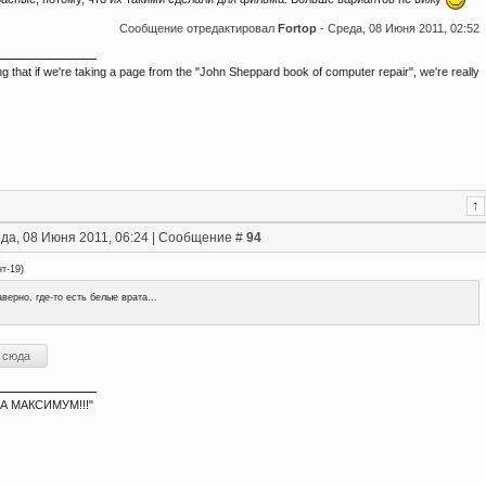
Сообщение отредактировал
Fortop
-
Среда, 08 Июня 2011, 02:52
ing that if we're taking a page from the "John Sheppard book of computer repair", we're really
да, 08 Июня 2011, 06:24 | Сообщение #
94
нт-19
)
верно, где-то есть белые врата...
А МАКСИМУМ!!!"