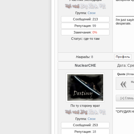
Группа:
Свои
Сообщений: 213
I'm just say
desperate.
Репутация:
99
Замечания:
0%
Статус:
где-то там
Награды:
8
NuclearCHE
Дата: Сре
Quote
(
Атла
На
По ту сторону врат
"ОРУДИЯ Н
Группа:
Свои
Сообщений: 253
Репутация:
18