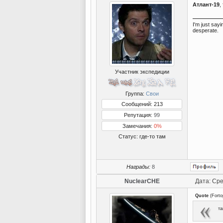
Атлант-19
,
I'm just say
desperate.
Участник экспедиции
Группа:
Свои
Сообщений: 213
Репутация:
99
Замечания:
0%
Статус:
где-то там
Награды:
8
NuclearCHE
Дата: Сре
Quote
(
Forto
та