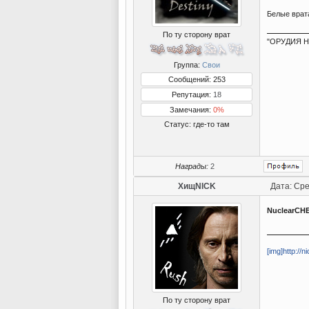
Белые врат
По ту сторону врат
"ОРУДИЯ Н
Группа:
Свои
Сообщений: 253
Репутация:
18
Замечания:
0%
Статус:
где-то там
Награды:
2
ХищNICK
Дата: Сре
NuclearCH
[img]http:/
По ту сторону врат