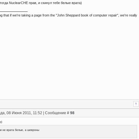
 тогда NuclearCHE прав, и скинул тебе белые врата)
ing that if we're taking a page from the "John Sheppard book of computer repair", we're really
да, 08 Июня 2011, 11:52 | Сообщение #
98
p
)
м не врата белые, а шевроны