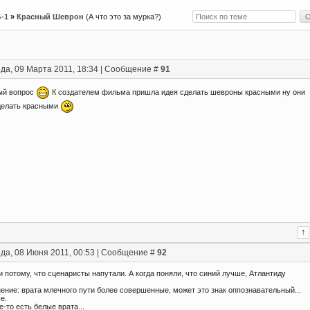
G-1
»
Красный Шеврон
(А что это за мурка?)
да, 09 Марта 2011, 18:34 | Сообщение #
91
ый вопрос
К создателем фильма пришла идея сделать шевроны красными ну они
делать красными
да, 08 Июня 2011, 00:53 | Сообщение #
92
 потому, что сценаристы напутали. А когда поняли, что синий лучше, Атлантиду
ение: врата млечного пути более совершенные, может это знак оппознавательный...
е.
е-то есть белые врата...