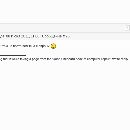
да, 08 Июня 2011, 11:00 | Сообщение #
95
E
, там не врата белые, а шевроны
ing that if we're taking a page from the "John Sheppard book of computer repair", we're really