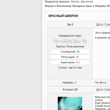
Модератор форума:
Atlantis
,
Джолинар
Форум
»
Вселенная Звёздных врат
»
Stargate S
КРАСНЫЙ ШЕВРОН
Зв-1
Дата: Сре
Это странн
Гражданское лицо
и решили з
Группа: Пользователи
Сообщений: 31
Репутация:
10
Замечания:
0%
Статус:
где-то там
Награды:
0
Атлант-19
Дата: Сре
Красные они
сняли.
Ещё объясн
Синий лучш
Наверно, гд