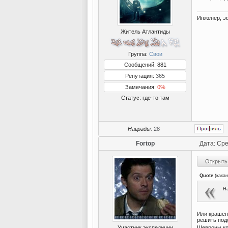
Инженер, э
Житель Атлантиды
Группа:
Свои
Сообщений: 881
Репутация:
365
Замечания:
0%
Статус:
где-то там
Награды:
28
Fortop
Дата: Сре
Quote
(
какан
На
Или крашены
решить под
Шевроны кр
Участник экспедиции