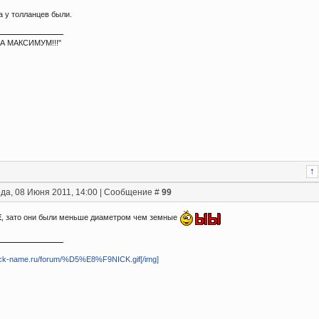
а у толланцев были.
А МАКСИМУМ!!!"
да, 08 Июня 2011, 14:00 | Сообщение #
99
E
, зато они были меньше диаметром чем земные
/nick-name.ru/forum/%D5%E8%F9NICK.gif[/img]