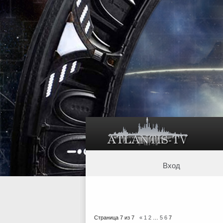
Вход
Страница
7
из
7
«
1
2
…
5
6
7