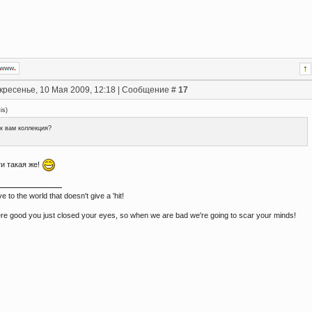
кресенье, 10 Мая 2009, 12:18 | Сообщение #
17
tis
)
к вам коллекция?
и такая же!
ve to the world that doesn't give a 'hit!
e good you just closed your eyes, so when we are bad we're going to scar your minds!