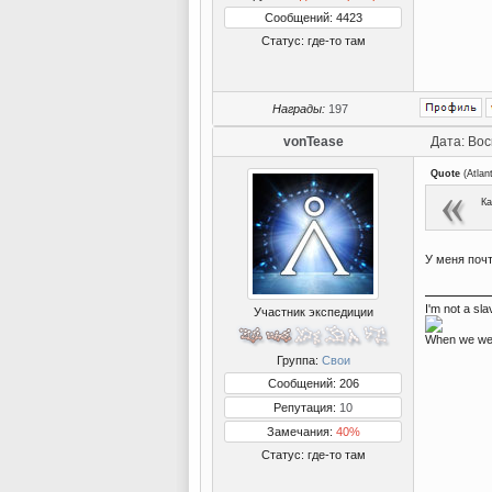
Сообщений: 4423
Статус:
где-то там
Награды:
197
vonTease
Дата: Вос
Quote
(
Atlan
Ка
У меня почт
I'm not a sla
Участник экспедиции
When we wer
Группа:
Свои
Сообщений: 206
Репутация:
10
Замечания:
40%
Статус:
где-то там