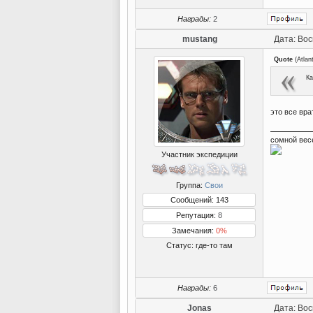
Награды:
2
mustang
Дата: Вос
Quote
(
Atlan
Ка
это все врат
сомной вес
Участник экспедиции
Группа:
Свои
Сообщений: 143
Репутация:
8
Замечания:
0%
Статус:
где-то там
Награды:
6
Jonas
Дата: Вос