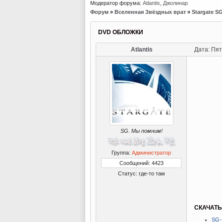
Модератор форума:
Atlantis
,
Джолинар
Форум
»
Вселенная Звёздных врат
»
Stargate S
DVD ОБЛОЖКИ
Atlantis
Дата: Пят
SG. Мы помним!
Группа:
Администратор
Сообщений: 4423
Статус:
где-то там
СКАЧАТЬ
SG-