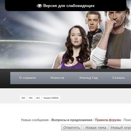
Версия для слабовидящих
О сериале
Новости
Эпизод Гид
Скачать
RSS
PDA
НиС
Stargate FANDOM
Новые сообщения
·
Вопросы и предложения
·
Правила форума
·
Поис