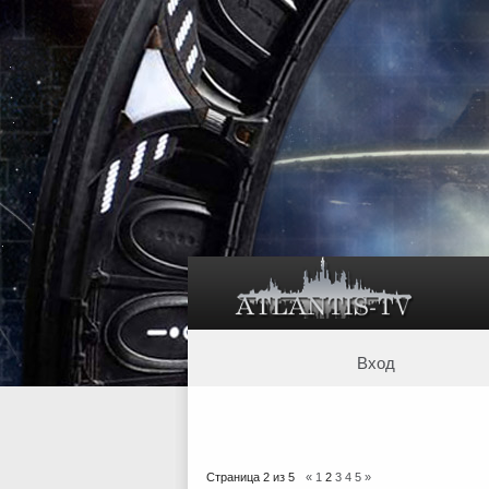
Вход
Страница
2
из
5
«
1
2
3
4
5
»