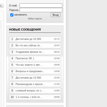
E-mail:
Пароль:
запомнить
Забыл пароль
НОВЫЕ СООБЩЕНИЯ
1
Досчитаем до 10 000
(07:17)
2
Во что вы сейчас иг...
(23:37)
3
Угадываем фильм по ...
(08:12)
4
Просмотр ЗВ :)
(22:40)
5
Что вы знаете о зве...
(20:55)
6
Вопросы и предложен...
(14:59)
7
Досчитаем до 12 000
(21:25)
8
Рекомендуем к просм...
(17:45)
9
сложный вопрос по з...
(13:50)
10
1-2 сезоны + вэб-эп...
(09:06)