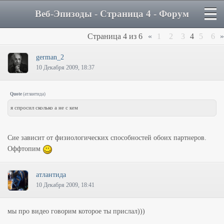
Веб-Эпизоды - Страница 4 - Форум
Страница
4
из
6
«
1
2
3
4
5
6
»
german_2
10 Декабря 2009, 18:37
Quote
(
атлантида
)
я спросил сколько а не с кем
Сие зависит от физиологических способностей обоих партнеров.
Оффтопим
атлантида
10 Декабря 2009, 18:41
мы про видео говорим которое ты прислал)))