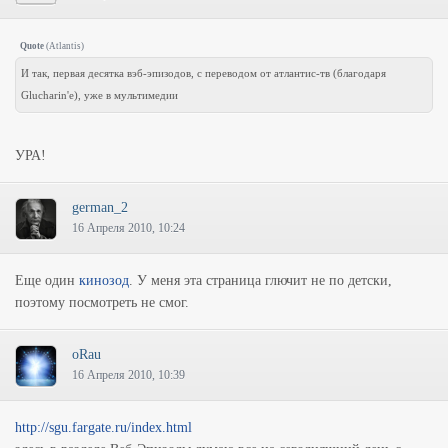
Quote
(
Atlantis
)
И так, первая десятка вэб-эпизодов, с переводом от атлантис-тв (благодаря
Glucharin'e), уже в мультимедии
УРА!
german_2
16 Апреля 2010, 10:24
Еще один
кинозод
. У меня эта страница глючит не по детски,
поэтому посмотреть не смог.
oRau
16 Апреля 2010, 10:39
http://sgu.fargate.ru/index.html