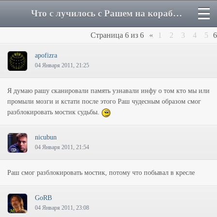
Что с лучилось с Рашем на корабле Алиенов - Страница 6 - Форум
Страница
6
из
6
«
1
2
3
4
5
6
apofizra
04 Января 2011, 21:25
Я думаю рашу сканировали память узнавали инфу о том кто мы или
промыли мозги и кстати после этого Раш чудесным образом смог
разблокировать мостик судьбы.
nicubun
04 Января 2011, 21:54
Раш смог разблокировать мостик, потому что побывал в кресле
GoRB
04 Января 2011, 23:08