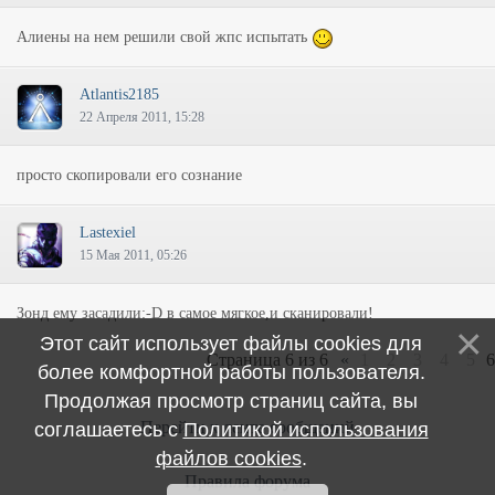
Алиены на нем решили свой жпс испытать
Atlantis2185
22 Апреля 2011, 15:28
просто скопировали его сознание
Lastexiel
15 Мая 2011, 05:26
Зонд ему засадили:-D в самое мягкое,и сканировали!
Этот сайт использует файлы cookies для
Страница
6
из
6
«
1
2
3
4
5
6
более комфортной работы пользователя.
Продолжая просмотр страниц сайта, вы
Перейти к ленте сообщений
соглашаетесь с
Политикой использования
файлов cookies
.
Правила форума