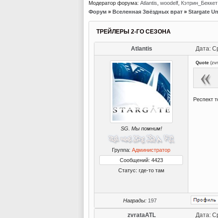
Модератор форума:
Atlantis
,
woodelf
,
Кэтрин_Беккет
Форум
»
Вселенная Звёздных врат
»
Stargate Un
ТРЕЙЛЕРЫ 2-ГО СЕЗОНА
Atlantis
Дата: С
Quote
(
zv
Респект т
SG. Мы помним!
Группа:
Администратор
Сообщений: 4423
Статус:
где-то там
Награды:
197
zvrataATL
Дата: С