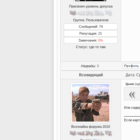
Присвоен уровень допуска
Группа: Пользователи
Сообщений: 74
Репутация:
25
Замечания:
0%
Статус:
где-то там
Награды:
3
Всевидящий
Дата: С
Quote
(
sg
Или сиде
Если карт
Всезнайка форума 2010