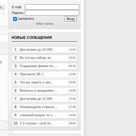
E-mail:
Пароль:
запомнить
Забыл пароль
НОВЫЕ СООБЩЕНИЯ
1
Досчитаем до 10 000
(14:41)
2
Во что вы сейчас иг...
(23:37)
))
3
Угадываем фильм по ...
(08:12)
4
Просмотр ЗВ :)
(22:40)
5
Что вы знаете о зве...
(20:55)
6
Вопросы и предложен...
(14:59)
7
Досчитаем до 12 000
(21:25)
8
Рекомендуем к просм...
(17:45)
9
сложный вопрос по з...
(13:50)
10
1-2 сезоны + вэб-эп...
(09:06)