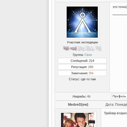
это точно)
Участник экспедиции
Группа:
Свои
Сообщений: 214
Репутация:
265
Замечания:
0%
Статус:
где-то там
Награды:
46
MedveD[ew]
Дата: Понеде
Трейлер второго