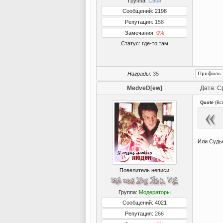
Группа:
Свои
Сообщений: 2198
Репутация:
158
Замечания:
0%
Статус:
где-то там
Награды:
35
MedveD[ew]
Дата: С
Quote
(
Вс
Или Судьб
Повелитель неписи
Группа:
Модераторы
Сообщений: 4021
Репутация:
266