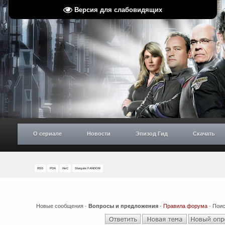
Версия для слабовидящих
О сериале
Новости
Эпизод Гид
Скачать
RSS
PDA
НиС
Stargate FANDOM
Новые сообщения
·
Вопросы и предложения
·
Правила форума
·
Поис