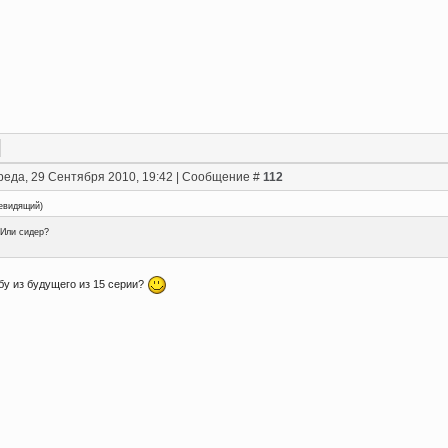
реда, 29 Сентября 2010, 19:42 | Сообщение #
112
евидящий
)
Или сидер?
у из будущего из 15 серии?