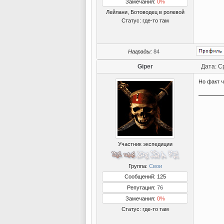
Замечания:
0%
Лейлани, Ботоводец в ролевой
Статус:
где-то там
Награды:
84
Giper
Дата: С
Но факт ч
Участник экспедиции
Группа:
Свои
Сообщений: 125
Репутация:
76
Замечания:
0%
Статус:
где-то там