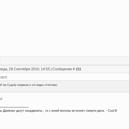
реда, 29 Сентября 2010, 14:55 | Сообщение #
111
15117
)
И так Судьбу взорвали и это видно отчётливо.
р?
ы Древних датут координаты , то с моей могилы исчезнет смерти дата. - Сool B