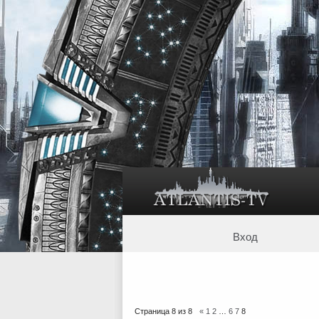
Вход
Страница
8
из
8
«
1
2
…
6
7
8