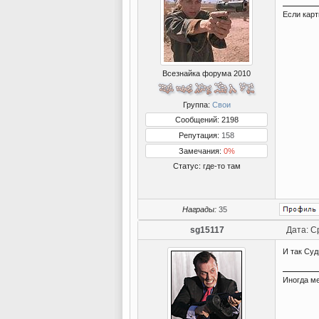
Если карт
Всезнайка форума 2010
Группа:
Свои
Сообщений: 2198
Репутация:
158
Замечания:
0%
Статус:
где-то там
Награды:
35
sg15117
Дата: С
И так Суд
Иногда ме