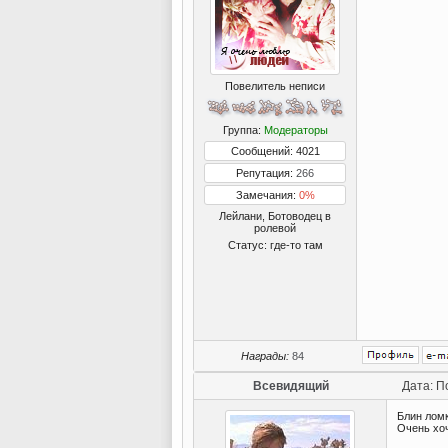
Повелитель неписи
Группа:
Модераторы
Сообщений: 4021
Репутация:
266
Замечания:
0%
Лейлани, Ботоводец в
ролевой
Статус:
где-то там
Награды:
84
Всевидящий
Дата: П
Блин лом
Очень хо