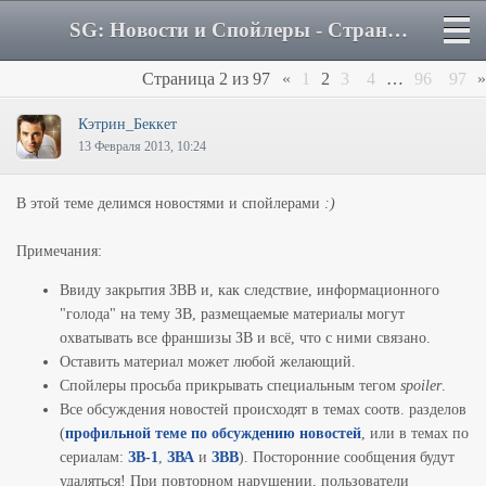
SG: Новости и Спойлеры - Страница 2 - Форум
Страница
2
из
97
«
1
2
3
4
…
96
97
»
Кэтрин_Беккет
13 Февраля 2013, 10:24
В этой теме делимся новостями и спойлерами
:)
Примечания:
Ввиду закрытия ЗВВ и, как следствие, информационного
"голода" на тему ЗВ, размещаемые материалы могут
охватывать все франшизы ЗВ и всё, что с ними связано.
Оставить материал может любой желающий.
Спойлеры просьба прикрывать специальным тегом
spoiler
.
Все обсуждения новостей происходят в темах соотв. разделов
(
профильной теме по обсуждению новостей
, или в темах по
сериалам:
ЗВ-1
,
ЗВА
и
ЗВВ
). Посторонние сообщения будут
удаляться! При повторном нарушении, пользователи