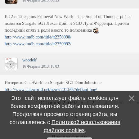
16 Февраля 2013, 00:55
В 12 и 13 сериях Primeval New World "The Sound of Thunder, pt.1-2"
появятся Stargate SG1 Лекса Дойг и SGU Луис Феррейра. Причем
последний опять в роли какого то полковника
http://www.imdb.com/title/tt2350990/
http://www.imdb.com/title/tt2350992/
woodelf
16 Февраля 2013, 18:03
Интервью GateWorld со Stargate SG1 Dion Johnstone
http://www.gateworld.net/news/2013/02/defiant-one/
Этот сайт использует файлы cookies для
Страница
2
из
97
«
1
2
3
4
…
96
97
»
более комфортной работы пользователя.
Продолжая просмотр страниц сайта, вы
Перейти к ленте сообщений
соглашаетесь с
Политикой использования
файлов cookies
.
Правила форума