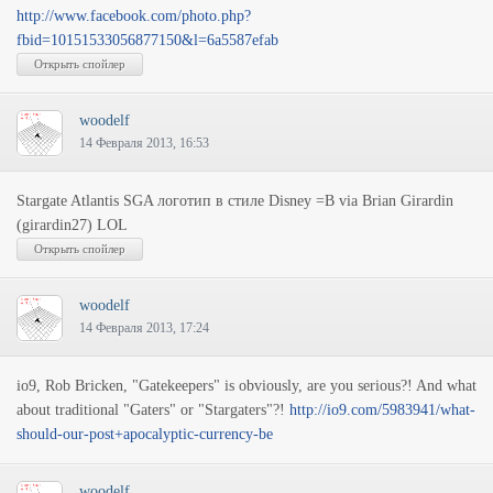
http://www.facebook.com/photo.php?
fbid=10151533056877150&l=6a5587efab
woodelf
14 Февраля 2013, 16:53
Stargate Atlantis SGA логотип в стиле Disney =B via Brian Girardin
(girardin27) LOL
woodelf
14 Февраля 2013, 17:24
io9, Rob Bricken, "Gatekeepers" is obviously, are you serious?! And what
about traditional "Gaters" or "Stargaters"?!
http://io9.com/5983941/what-
should-our-post+apocalyptic-currency-be
woodelf