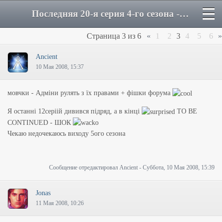
Последняя 20-я серия 4-го сезона - Страница 3 - Форум
Страница
3
из
6
«
1
2
3
4
5
6
»
Ancient
10 Мая 2008, 15:37
мовчки - Адміни рулять з їх правами + фішки форума
Я останні 12серіій дивився підряд, а в кінці
TO BE
CONTINUED
- ШОК
Чекаю недочекаюсь виходу 5ого сезона
Сообщение отредактировал
Ancient
-
Суббота, 10 Мая 2008, 15:39
Jonas
11 Мая 2008, 10:26