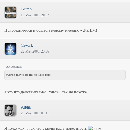
Grimo
18 Мая 2008, 20:27
Присоединяюсь к общественному мнению - ЖДЕМ!
Giwark
22 Мая 2008, 23:56
Quote
(
sandall
)
ты где такую фотку ронана взял
а это что,действительно Ронон??так не похоже....
Alpha
23 Мая 2008, 01:11
Я тоже жду... так что ставлю вас в известность