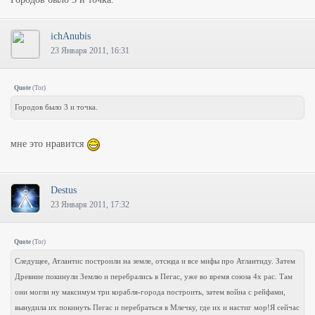
ichAnubis
23 Января 2011, 16:31
Quote
(
Tor
)
Городов было 3 и точка.
мне это нравится
Destus
23 Января 2011, 17:32
Quote
(
Tor
)
Следущее, Атлантис построили на земле, отсюда и все мифы про Атлантиду. Затем
Древние покинули Землю и перебрались в Пегас, уже во время союза 4х рас. Там
они могли ну максимум три корабля-города построить, затем война с рейфами,
вынудила их покинуть Пегас и перебраться в Млечку, где их и настиг мор!Я сейчас