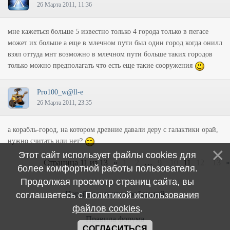
26 Марта 2011, 11:36
мне кажеться больше 5 известно только 4 города только в пегасе
может их больше а еще в млечном пути был один город когда онилл
взял оттуда мнт возможно в млечном пути больше таких городов
только можно предполагать что есть еще такие сооружения
Pro100_w@ll-e
26 Марта 2011, 23:35
а корабль-город, на котором древние давали деру с галактики орай,
нужно считать или нет?
Этот сайт использует файлы cookies для
Страница
11
из
13
«
1
2
…
9
10
11
12
13
»
более комфортной работы пользователя.
Продолжая просмотр страниц сайта, вы
Перейти к ленте сообщений
соглашаетесь с
Политикой использования
файлов cookies
.
Правила форума
СОГЛАСИТЬСЯ