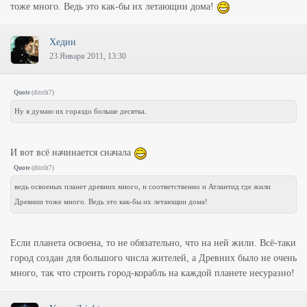
тоже много. Ведь это как-бы их летающии дома!
Хедин
23 Января 2011, 13:30
Quote
(
ditrih7
)
Ну я думаю их гораздо больше десятка.
И вот всё начинается сначала
Quote
(
ditrih7
)
ведь освоеных планет древних много, и соответственно и Атлантид где жили
Древнии тоже много. Ведь это как-бы их летающии дома!
Если планета освоена, то не обязательно, что на ней жили. Всё-таки
город создан для большого числа жителей, а Древних было не очень
много, так что строить город-корабль на каждой планете несуразно!