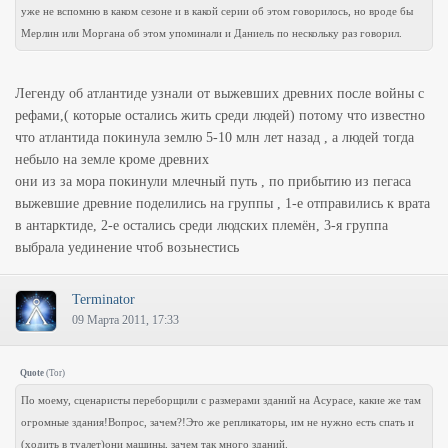
уже не вспомню в каком сезоне и в какой серии об этом говорилось, но вроде бы
Мерлин или Моргана об этом упоминали и Даниель по нескольку раз говорил.
Легенду об атлантиде узнали от выжевших древних после войны с
рефами,( которые остались жить среди людей) потому что известно
что атлантида покинула землю 5-10 млн лет назад , а людей тогда
небыло на земле кроме древних
они из за мора покинули млечный путь , по прибытию из пегаса
выжевшие древние поделились на группы , 1-е отправились к врата
в антарктиде, 2-е остались среди людских племён, 3-я группа
выбрала уединение чтоб возьнестись
Terminator
09 Марта 2011, 17:33
Quote
(
Tor
)
По моему, сценаристы переборщили с размерами зданий на Асурасе, какие же там
огромные здания!Вопрос, зачем?!Это же репликаторы, им не нужно есть спать и
(ходить в туалет)они машины, зачем так много зданий.