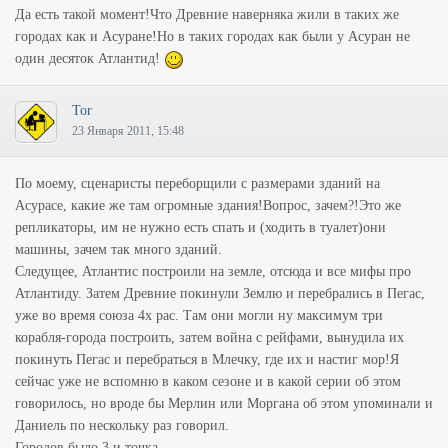
Да есть такой момент!Что Древние наверняка жили в таких же
городах как и Асуране!Но в таких городах как были у Асуран не
один десяток Атлантид!
Tor
23 Января 2011, 15:48
По моему, сценаристы переборщили с размерами зданий на
Асурасе, какие же там огромные здания!Вопрос, зачем?!Это же
репликаторы, им не нужно есть спать и (ходить в туалет)они
машины, зачем так много зданий.
Следущее, Атлантис построили на земле, отсюда и все мифы про
Атлантиду. Затем Древние покинули Землю и перебрались в Пегас,
уже во время союза 4х рас. Там они могли ну максимум три
корабля-города построить, затем война с рейфами, вынудила их
покинуть Пегас и перебраться в Млечку, где их и настиг мор!Я
сейчас уже не вспомню в каком сезоне и в какой серии об этом
говорилось, но вроде бы Мерлин или Моргана об этом упоминали и
Даниель по нескольку раз говорил.
Городов было 3 и точка.