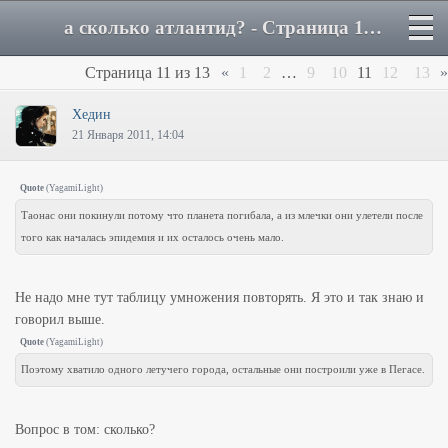
а сколько атлантид? - Страница 11 - Форум
Страница
11
из
13
«
1
2
…
9
10
11
12
13
»
Хедин
21 Января 2011, 14:04
Quote
(
YagamiLight
)
Таонас они покинули потому что планета погибала, а из млечки они улетели после
того как началась эпидемия и их осталось очень мало.
Не надо мне тут таблицу умножения повторять. Я это и так знаю и
говорил выше.
Quote
(
YagamiLight
)
Поэтому хватило одного летучего города, остальные они построили уже в Пегасе.
Вопрос в том: сколько?