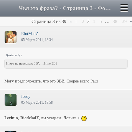
Чья это фраза? - Страница 3 - Форум
Страница
3
из
39
«
1
2
3
4
5
…
38
39
»
RiotMadZ
05 Марта 2011, 18:34
Quote
(
fordy
)
И это не персонаж ЗВА. ...И не ЗВ1
Могу предположить, что это ЗВВ. Скорее всего Раш
fordy
05 Марта 2011, 18:58
Levinin
,
RiotMadZ
, вы угадали. Ловите +