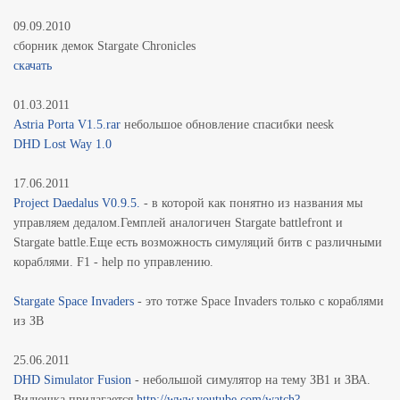
09.09.2010
сборник демок Stargate Chronicles
скачать
01.03.2011
Astria Porta V1.5.rar
небольшое обновление спасибки neesk
DHD Lost Way 1.0
17.06.2011
Project Daedalus V0.9.5.
- в которой как понятно из названия мы
управляем дедалом.Гемплей аналогичен Stargate battlefront и
Stargate battle.Еще есть возможность симуляций битв с различными
кораблями. F1 - help по управлению.
Stargate Space Invaders
- это тотже Space Invaders только с кораблями
из ЗВ
25.06.2011
DHD Simulator Fusion
- небольшой симулятор на тему ЗВ1 и ЗВА.
Видюшка прилагается
http://www.youtube.com/watch?