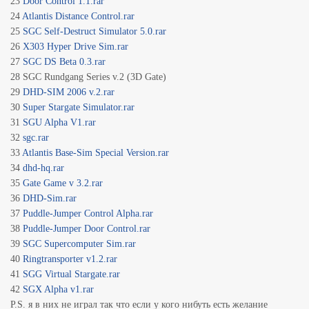
23
Door Control 1.1.rar
24
Atlantis Distance Control.rar
25
SGC Self-Destruct Simulator 5.0.rar
26
X303 Hyper Drive Sim.rar
27
SGC DS Beta 0.3.rar
28 SGC Rundgang Series v.2 (3D Gate)
29
DHD-SIM 2006 v.2.rar
30
Super Stargate Simulator.rar
31
SGU Alpha V1.rar
32
sgc.rar
33
Atlantis Base-Sim Special Version.rar
34
dhd-hq.rar
35
Gate Game v 3.2.rar
36
DHD-Sim.rar
37
Puddle-Jumper Control Alpha.rar
38
Puddle-Jumper Door Control.rar
39
SGC Supercomputer Sim.rar
40
Ringtransporter v1.2.rar
41
SGG Virtual Stargate.rar
42
SGX Alpha v1.rar
P.S. я в них не играл так что если у кого нибуть есть желание