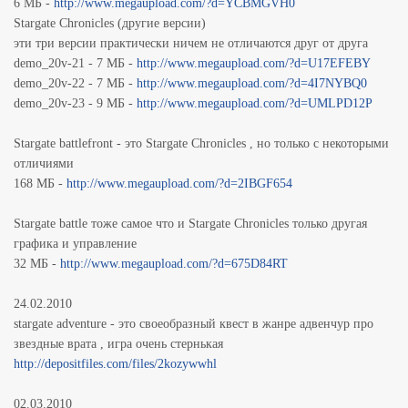
6 МБ -
http://www.megaupload.com/?d=YCBMGVH0
Stargate Chronicles (другие версии)
эти три версии практически ничем не отличаются друг от друга
demo_20v-21 - 7 МБ -
http://www.megaupload.com/?d=U17EFEBY
demo_20v-22 - 7 МБ -
http://www.megaupload.com/?d=4I7NYBQ0
demo_20v-23 - 9 МБ -
http://www.megaupload.com/?d=UMLPD12P
Stargate battlefront - это Stargate Chronicles , но только с некоторыми
отличиями
168 МБ -
http://www.megaupload.com/?d=2IBGF654
Stargate battle тоже самое что и Stargate Chronicles только другая
графика и управление
32 МБ -
http://www.megaupload.com/?d=675D84RT
24.02.2010
stargate adventure - это своеобразный квест в жанре адвенчур про
звездные врата , игра очень стернькая
http://depositfiles.com/files/2kozywwhl
02.03.2010