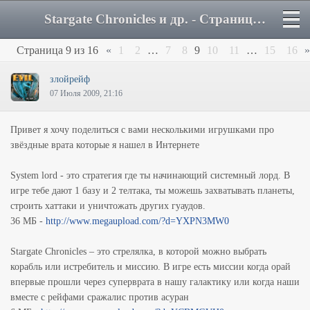
Stargate Chronicles и др. - Страница 9 - Форум
Страница
9
из
16
«
1
2
…
7
8
9
10
11
…
15
16
»
злойрейф
07 Июля 2009, 21:16
Привет я хочу поделиться с вами несколькими игрушками про
звёздные врата которые я нашел в Интернете
System lord - это стратегия где ты начинающий системный лорд. В
игре тебе дают 1 базу и 2 телтака, ты можешь захватывать планеты,
строить хаттаки и уничтожать других гуаудов.
36 МБ -
http://www.megaupload.com/?d=YXPN3MW0
Stargate Chronicles – это стрелялка, в которой можно выбрать
корабль или истребитель и миссию. В игре есть миссии когда орай
впервые прошли через суперврата в нашу галактику или когда наши
вместе с рейфами сражалис против асуран