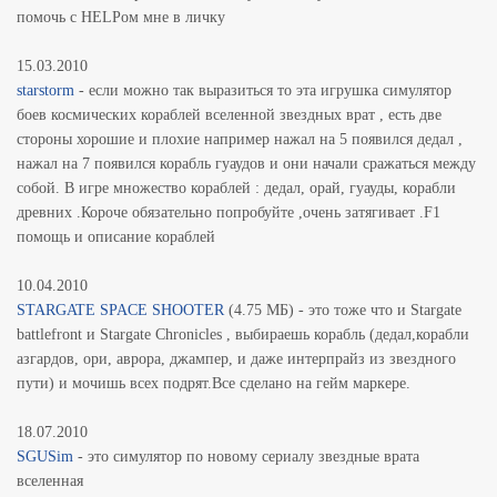
помочь с HELPом мне в личку
15.03.2010
starstorm
- если можно так выразиться то эта игрушка симулятор
боев космических кораблей вселенной звездных врат , есть две
стороны хорошие и плохие например нажал на 5 появился дедал ,
нажал на 7 появился корабль гуаудов и они начали сражаться между
собой. В игре множество кораблей : дедал, орай, гуауды, корабли
древних .Короче обязательно попробуйте ,очень затягивает .F1
помощь и описание кораблей
10.04.2010
STARGATE SPACE SHOOTER
(4.75 МБ) - это тоже что и Stargate
battlefront и Stargate Chronicles , выбираешь корабль (дедал,корабли
азгардов, ори, аврора, джампер, и даже интерпрайз из звездного
пути) и мочишь всех подрят.Все сделано на гейм маркере.
18.07.2010
SGUSim
- это симулятор по новому сериалу звездные врата
вселенная