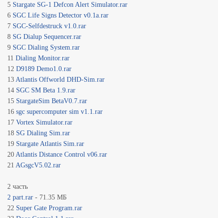
5
Stargate SG-1 Defcon Alert Simulator.rar
6
SGC Life Signs Detector v0.1a.rar
7
SGC-Selfdestruck v1.0.rar
8
SG Dialup Sequencer.rar
9
SGC Dialing System.rar
11
Dialing Monitor.rar
12
D9189 Demo1.0.rar
13
Atlantis Offworld DHD-Sim.rar
14
SGC SM Beta 1.9.rar
15
StargateSim BetaV0.7.rar
16
sgc supercomputer sim v1.1.rar
17
Vortex Simulator.rar
18
SG Dialing Sim.rar
19
Stargate Atlantis Sim.rar
20
Atlantis Distance Control v06.rar
21
AGsgcV5.02.rar
2 часть
2 part.rar
- 71.35 МБ
22
Super Gate Program.rar