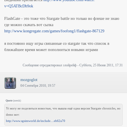
v=Q5ATBcDb9ok
FlashGate - это тоже что Stargate battle но только во флеше не знаю
где можно скачать вот сылка
http://www.kongregate.com/games/foofong1/flashgate-867129
я постоянно ищу игры связанные со stargate так что список в
ближайшее время может пополниться новыми играми
Сообщение отредактировал
злойрейф
-
Суббота, 25 Июня 2011, 17:31
mozgoglot
04 Сентября 2010, 19:57
Quote
(
neesk
)
Yt могу не поделиться новостью, что вышла ещё одна версия Stargate chronicles, но
demo вот:
http://www.sgsimworld.de/include....eb62a70