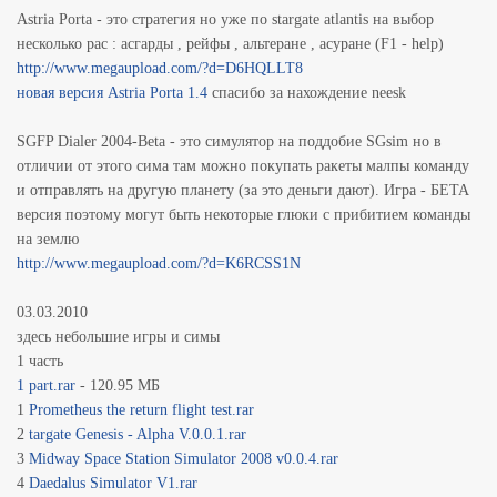
Astria Porta - это стратегия но уже по stargate atlantis на выбор
несколько рас : асгарды , рейфы , альтеране , асуране
(F1 - help)
http://www.megaupload.com/?d=D6HQLLT8
новая версия Astria Porta 1.4
спасибо за нахождение neesk
SGFP Dialer 2004-Beta - это симулятор на поддобие SGsim но в
отличии от этого сима там можно покупать ракеты малпы команду
и отправлять на другую планету (за это деньги дают). Игра - БЕТА
версия поэтому могут быть некоторые глюки с прибитием команды
на землю
http://www.megaupload.com/?d=K6RCSS1N
03.03.2010
здесь небольшие игры и симы
1 часть
1 part.rar
- 120.95 МБ
1
Prometheus the return flight test.rar
2
targate Genesis - Alpha V.0.0.1.rar
3
Midway Space Station Simulator 2008 v0.0.4.rar
4
Daedalus Simulator V1.rar