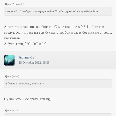
Quote
(
Атлант-19
)
Скоро - 0.8.1 выйдет: где вернут ещё и "Хребет дракона" в случайные бои...
А вот это печально, вообще-то. Самое главное в 0.8.1 - бриттов
введут. Хотя ну их на три буквы, этих бриттов, и без них не знаешь,
что качать.
А буквы эти, "ф", "и" и "г".
Атлант-19
18 Октября 2012, 19:33
Quote
(
Казак
)
и без них не знаешь, что качать.
Ну как что? Всё сразу, как я)))
Quote
(
Казак
)