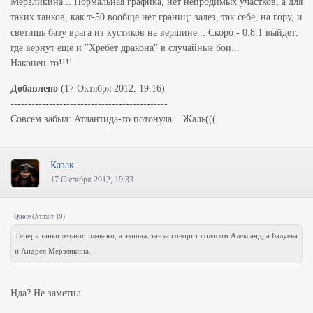
Мерзликина... Нормальная графика, нет непродимых участков, а для
таких танков, как т-50 вообще нет границ: залез, так себе, на гору, и
светишь базу врага из кустиков на вершине... Скоро - 0.8.1 выйдет:
где вернут ещё и "Хребет дракона" в случайные бои...
Наконец-то!!!!
Добавлено
(17 Октября 2012, 19:16)
---------------------------------------------
Совсем забыл: Атлантида-то потонула... Жаль(((
Казак
17 Октября 2012, 19:33
Quote
(
Атлант-19
)
Теперь танки летают, плавают, а экипаж танка говорит голосом Александра Балуева
и Андрея Мерзликина.
Нда? Не заметил.