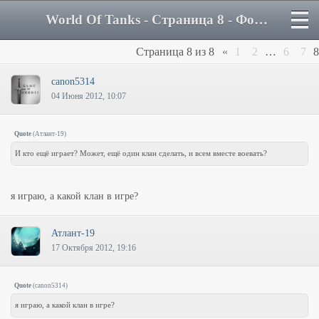
World Of Tanks - Страница 8 - Форум
Страница
8
из
8
«
1
2
…
6
7
8
canon5314
04 Июня 2012, 10:07
Quote
(
Атлант-19
)
И кто ещё играет? Может, ещё один клан сделать, и всем вместе воевать?
я играю, а какой клан в игре?
Атлант-19
17 Октября 2012, 19:16
Quote
(
canon5314
)
я играю, а какой клан в игре?