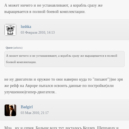
А может ничего и не устанавливают, а корабль сразу же
выращевается в полной боевой комплектации.
lushka
03 Февраля 2010, 14:13
Quote
(
aehntu
)
А может ничего и не устанавливают, а корабль сразу же выращевается в полной
боевой комплектации.
не ну двигатели и оружие то они наверно куда то "пихают"))не зря
же рейф на Авроре пытался освоить данные по постройке(или
улучшению)гипер-двигателя..
Badgirl
03 Мая 2010, 21:17
Мда...ну и серия. Больше всех тут досталось Келлер, Шеппарду и