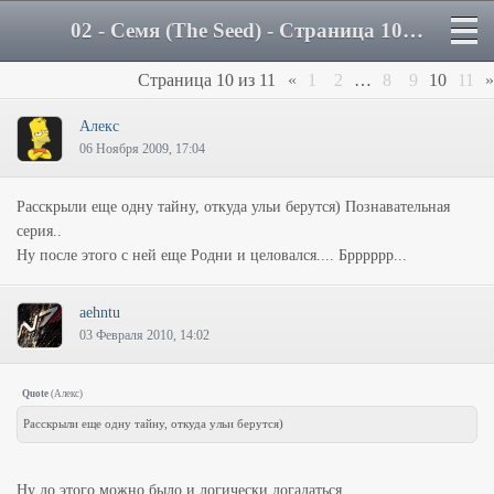
02 - Семя (The Seed) - Страница 10 - Форум
Страница
10
из
11
«
1
2
…
8
9
10
11
»
Алeкс
06 Ноября 2009, 17:04
Расскрыли еще одну тайну, откуда ульи берутся) Познавательная
серия..
Ну после этого с ней еще Родни и целовался.... Брррррр...
aehntu
03 Февраля 2010, 14:02
Quote
(
Алeкс
)
Расскрыли еще одну тайну, откуда ульи берутся)
Ну до этого можно было и логически догадаться.