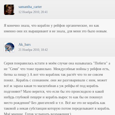
samantha_carter
12 Ноября 2010, 20:41
Я конечно знала, что корабли у рейфов органические, но как
именно они их выращивают я не знала, для меня это было новым.
Ak_bars
21 Ноября 2010, 18:42
Серия понравилась кстати в моём случае она называлась "Побеги" а
не "Семя" что тоже правильно. Междусобные войны у рейфов есть,
битва за пищу:) А вот что кораблик так растёт что то не совсем
понял...Корабль с сознанием..они же разговаривали с ним, может
всё ж зараза какая то масштабная а уж рейфы её под корабль
подгоняют? Мало верится, что если бы это происходило в какой
нибудь глубокой пещере и корабль вырос то как бы он покинул
место рождения? Без двигателей и т.п. Всё же это не корабль как
таковой а некая субстанция которую потом переделывают в корабль.
Моё мнение. Готов услышать возражения:).