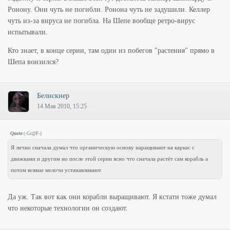
Ронону. Они чуть не погибли. Ронона чуть не задушили. Келлер
чуть из-за вируса не погибла. На Шепе вообще ретро-вирус
испытывали.
Кто знает, в конце серии, там один из побегов "растения" прямо в
Шепа вонзился?
Белискнер
14 Мая 2010, 15:25
Quote
(
-Gr@F-
)
Я лично сначала думал что органическую основу наращивают на каркас с
движками и другим но после этой серии ясно что сначала растёт сам корабль а
потом всякие мелочи устанавливают
Да уж. Так вот как они корабли выращивают. Я кстати тоже думал
что некоторые технологии он создают.