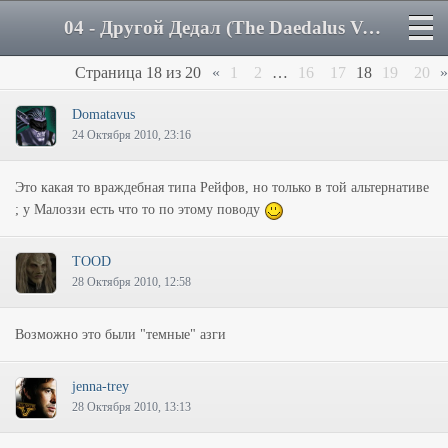
04 - Другой Дедал (The Daedalus Variations) - Страница 18 - Форум
Страница
18
из
20
«
1
2
…
16
17
18
19
20
»
Domatavus
24 Октября 2010, 23:16
Это какая то враждебная типа Рейфов, но только в той альтернативе
; у Малоззи есть что то по этому поводу
TOOD
28 Октября 2010, 12:58
Возможно это были "темные" азги
jenna-trey
28 Октября 2010, 13:13