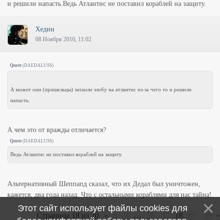
и решили напасть.Ведь Атлантис не поставил кораблей на защиту.
Хедин
08 Ноября 2010, 11:02
Quote
(
DAEDALUSS
)
А может они (пришельцы) затаили злобу на атлантис из-за чего то и решили
напасть.
А чем это от вражды отличается?
Quote
(
DAEDALUSS
)
Ведь Атлантис не поставил кораблей на защиту.
Альтернативный Шеппапд сказал, что их Дедал был уничтожен,
кажется, два года назад. Что с остальными кораблями для нас тайна!
Этот сайт использует файлы cookies для
Страница
18
из
20
«
1
2
…
16
17
18
19
20
»