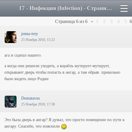
17 - Инфекция (Infection) - Страница 6 - Форум
Страница
6
из
6
«
1
2
3
4
5
6
jenna-trey
25 Ноября 2010, 15:22
ага и сцапал нашего.
а когда они решили уходить, а корабль мутирует-мутирует,
открывают дверь чтобы попасть в ангар, а там обрыв. прикольно
было видеть лицо Родни
Domatavus
25 Ноября 2010, 17:38
Это была дверь в ангар? Я думал, что просто помещение по пути к
ангару. Спасибо, что пояснили
.