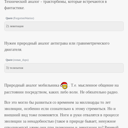
Технический аналог - тракторбимы, которые встречаются в
фантастике.
Quote
(
ForgottenWarrior
)
2) левитация
Нужен природный аналог антиграва или гравиметрического
двигателя.
Quote
(
roman_dspu
)
3) телепатия
Природный аналог мобильника
. Т.е. мысленное общение на
расстоянии посредством, каких либо волн. Не обязательно радио.
Все это могло бы развиться со временем за миллиарды то лет
эволюции, особенно если сознательно к этому стремиться. Но и
внешний вид тоже поменяется. Ноги и руки отвалятся в процессе
эволюции за ненадобностью (такое в природе бывает, ненужное
отваливается) зачем они при телекинезе и левитации то? Речевой