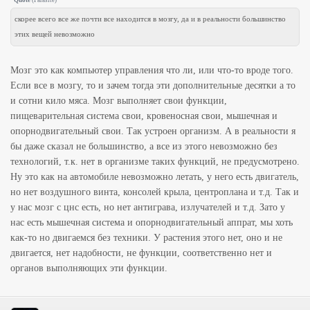
Quote
(
Parasite
)
скорее всего все же почти все находится в мозгу, да и в реальности большинство
этих вещей невозможно
Мозг это как компьютер управления что ли, или что-то вроде того.
Если все в мозгу, то и зачем тогда эти дополнительные десятки а то
и сотни кило мяса. Мозг выполняет свои функции,
пищеварительная система свои, кровеносная свои, мышечная и
опорнодвигательный свои. Так устроен организм. А в реальности я
бы даже сказал не большинство, а все из этого невозможно без
технологий, т.к. нет в организме таких функций, не предусмотрено.
Ну это как на автомобиле невозможно летать, у него есть двигатель,
но нет воздушного винта, консолей крыла, центроплана и т.д. Так и
у нас мозг с цнс есть, но нет антиграва, излучателей и т.д. Зато у
нас есть мышечная система и опорнодвигательный аппрат, мы хоть
как-то но двигаемся без техники. У растения этого нет, оно и не
двигается, нет надобности, не функции, соответственно нет и
органов выполняющих эти функции.