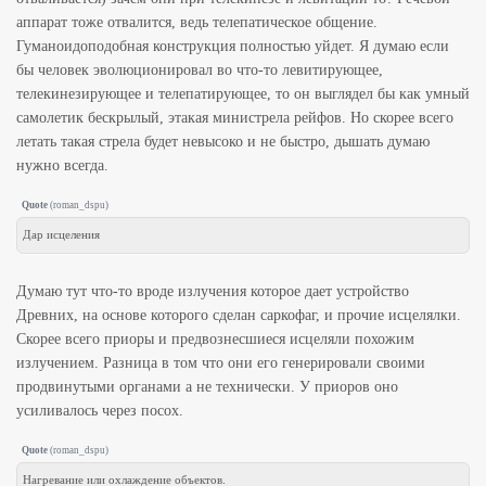
аппарат тоже отвалится, ведь телепатическое общение.
Гуманоидоподобная конструкция полностью уйдет. Я думаю если
бы человек эволюционировал во что-то левитирующее,
телекинезирующее и телепатирующее, то он выглядел бы как умный
самолетик бескрылый, этакая министрела рейфов. Но скорее всего
летать такая стрела будет невысоко и не быстро, дышать думаю
нужно всегда.
Quote
(
roman_dspu
)
Дар исцеления
Думаю тут что-то вроде излучения которое дает устройство
Древних, на основе которого сделан саркофаг, и прочие исцелялки.
Скорее всего приоры и предвознесшиеся исцеляли похожим
излучением. Разница в том что они его генерировали своими
продвинутыми органами а не технически. У приоров оно
усиливалось через посох.
Quote
(
roman_dspu
)
Нагревание или охлаждение объектов.