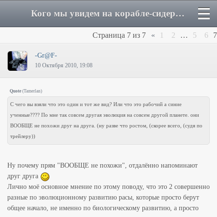
Кого мы увидем на корабле-сидере в 3-м эпизоде 2-ого сезона - Страница 7 - Форум
Страница
7
из
7
«
1
2
…
5
6
7
-Gr@F-
10 Октября 2010, 19:08
Quote
(
Tamerlan
)
С чего вы взяли что это один и тот же вид? Или что это рабочий а синие
ученные???? По мне так совсем другая эволюция на совсем другой планете. они
ВООБЩЕ не похожи друг на друга. (ну разве что ростом, (скорее всего, (судя по
трейлеру))
Ну почему прям "ВООБЩЕ не похожи", отдалённо напоминают
друг друга
Лично моё основное мнение по этому поводу, что это 2 совершенно
разные по эволюционному развитию расы, которые просто берут
общее начало, не именно по биологическому развитию, а просто