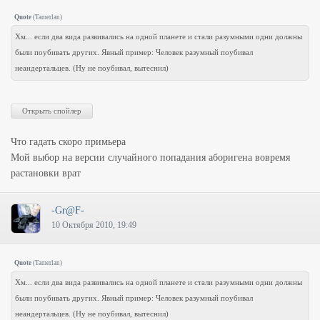
Quote
(
Tamerlan
)
Хм... если два вида развивались на одной планете и стали разумными одни должны
были поубивать других. Явный пример: Человек разумный поубивал
неандертальцев. (Ну не поубивал, вытеснил)
Что гадать скоро примьера
Мой выбор на версии случайного попадания аборигена вовремя
растановки врат
-Gr@F-
10 Октября 2010, 19:49
Quote
(
Tamerlan
)
Хм... если два вида развивались на одной планете и стали разумными одни должны
были поубивать других. Явный пример: Человек разумный поубивал
неандертальцев. (Ну не поубивал, вытеснил)