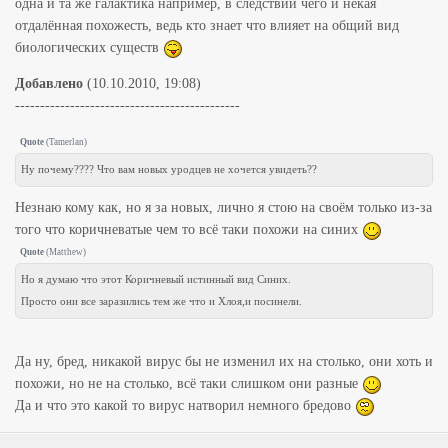
одна и та же галактика например, в следствии чего и некая
отдалённая похожесть, ведь кто знает что влияет на общий вид
биологических существ
Добавлено
(10.10.2010, 19:08)
---------------------------------------------
Quote
(
Tamerlan
)
Ну почему???? Что вам новых уродцев не хочется увидеть??
Незнаю кому как, но я за новых, лично я стою на своём только из-за
того что коричневатые чем то всё таки похожи на синих
Quote
(
Matthew
)
Но я думаю что этот Коричневый истинный вид Синих.
Просто они все заразились тем же что и Хлоя,и посинели.
Да ну, бред, никакой вирус бы не изменил их на столько, они хоть и
похожи, но не на столько, всё таки слишком они разные
Да и что это какой то вирус натворил немного бредово