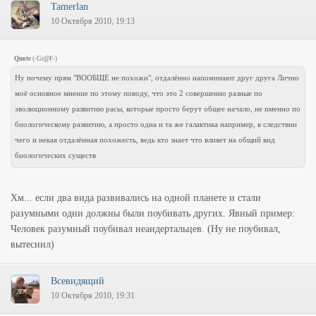
Tamerlan
10 Октября 2010, 19:13
Quote
(
-Gr@F-
)
Ну почему прям "ВООБЩЕ не похожи", отдалённо напоминают друг друга Лично
моё основное мнение по этому поводу, что это 2 совершенно разные по
эволюционному развитию расы, которые просто берут общее начало, не именно по
биологическому развитию, а просто одна и та же галактика например, в следствии
чего и некая отдалённая похожесть, ведь кто знает что влияет на общий вид
биологических существ
Хм... если два вида развивались на одной планете и стали
разумными одни должны были поубивать других. Явный пример:
Человек разумный поубивал неандертальцев. (Ну не поубивал,
вытеснил)
Всевидящий
10 Октября 2010, 19:31