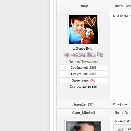
Tinay
Дата: Пон
мне больше 
...Gentle Evil...
Группа:
Помощники
Сообщений: 2363
Репутация:
2009
Замечания:
0%
Статус:
где-то там
Награды:
137
Cam_Mitchell
Дата: Вто
Quote
(
GAT
Ст