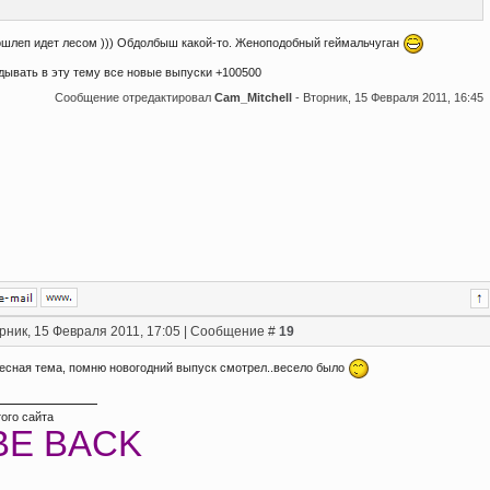
бошлеп идет лесом ))) Обдолбыш какой-то. Женоподобный геймальчуган
дывать в эту тему все новые выпуски +100500
Сообщение отредактировал
Cam_Mitchell
-
Вторник, 15 Февраля 2011, 16:45
рник, 15 Февраля 2011, 17:05 | Сообщение #
19
ресная тема, помню новогодний выпуск смотрел..весело было
ого сайта
I BE BACK