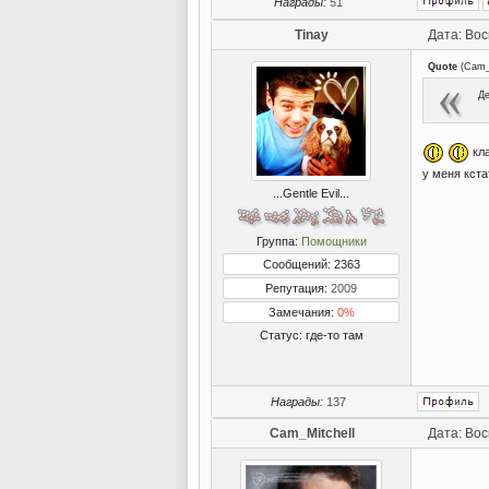
Награды:
51
Tinay
Дата: Вос
Quote
(
Cam_
Де
кла
у меня кста
...Gentle Evil...
Группа:
Помощники
Сообщений: 2363
Репутация:
2009
Замечания:
0%
Статус:
где-то там
Награды:
137
Cam_Mitchell
Дата: Вос