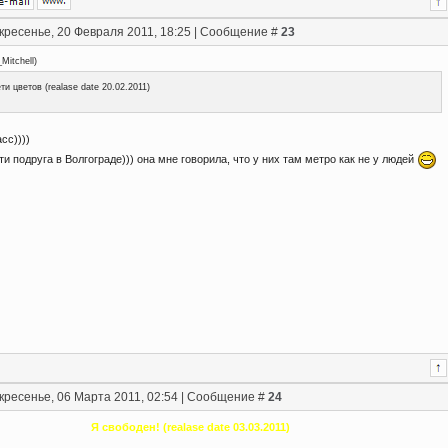
кресенье, 20 Февраля 2011, 18:25 | Сообщение #
23
Mitchell
)
ти цветов (realase date 20.02.2011)
сс))))
ти подруга в Волгограде))) она мне говорила, что у них там метро как не у людей
кресенье, 06 Марта 2011, 02:54 | Сообщение #
24
Я свободен! (realase date 03.03.2011)