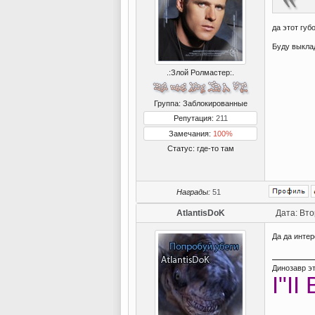
да этот гу
Буду выкла
.:Злой Ролмастер:.
Группа: Заблокированные
Репутация:
211
Замечания:
100%
Статус:
где-то там
Награды:
51
AtlantisDoK
Дата: Вто
Да да инте
Динозавр эт
I"I