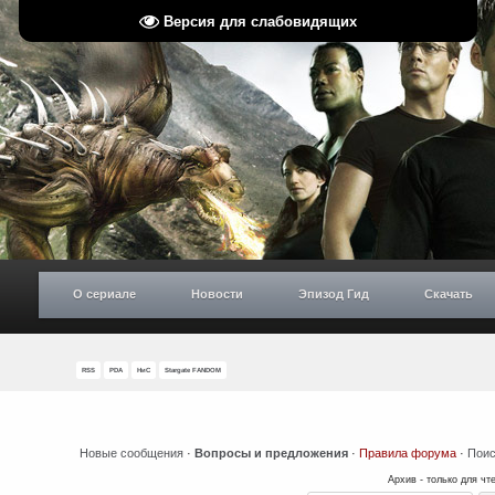
Версия для слабовидящих
О сериале
Новости
Эпизод Гид
Скачать
RSS
PDA
НиС
Stargate FANDOM
Новые сообщения
·
Вопросы и предложения
·
Правила форума
·
Поис
Архив - только для чт