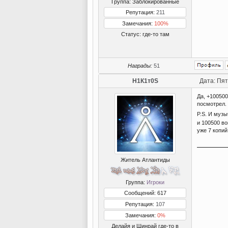
Группа: Заблокированные
Репутация:
211
Замечания:
100%
Статус:
где-то там
Награды:
51
Н1К1т0S
Дата: Пят
Да, +100500
посмотрел.
P.S. И муз
и 100500 во
уже 7 копи
Житель Атлантиды
Группа:
Игроки
Сообщений: 617
Репутация:
107
Замечания:
0%
Делайя и Шинрай где-то в