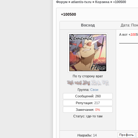
Форум
»
atlantis-tv.ru
»
Корзина
»
+100500
+100500
Восход
Дата: Пон
А вот
+
100
5
По ту сторону врат
Группа:
Свои
Сообщений: 260
Репутация:
217
Замечания:
0%
Статус:
где-то там
Награды:
14