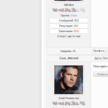
Still Alive
Группа:
Свои
Сообщений: 872
Репутация:
263
Замечания:
80%
Статус:
где-то там
Награды:
65
Cam_Mitchell
Дата: Пят
Пока ждем 
.:Злой Ролмастер:.