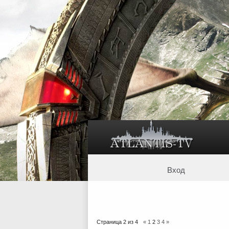
Вход
Страница
2
из
4
«
1
2
3
4
»