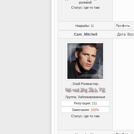
ролевой
Статус:
где-то там
Награды:
11
Cam_Mitchell
Дата: Вос
.:Злой Ролмастер:.
Группа: Заблокированные
Репутация:
211
Замечания:
100%
Статус:
где-то там