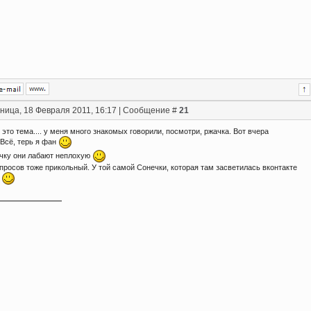
ница, 18 Февраля 2011, 16:17 | Сообщение #
21
 это тема.... у меня много знакомых говорили, посмотри, ржачка. Вот вчера
 Всё, терь я фан
ычку они лабают неплохую
просов тоже прикольный. У той самой Сонечки, которая там засветилась вконтакте
й