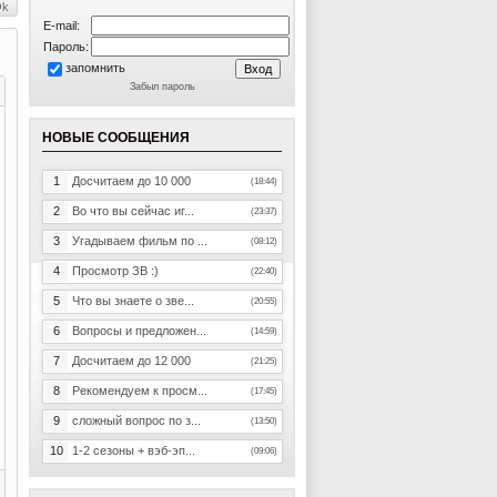
E-mail:
Пароль:
запомнить
Забыл пароль
НОВЫЕ СООБЩЕНИЯ
1
Досчитаем до 10 000
(18:44)
2
Во что вы сейчас иг...
(23:37)
3
Угадываем фильм по ...
(08:12)
4
Просмотр ЗВ :)
(22:40)
5
Что вы знаете о зве...
(20:55)
6
Вопросы и предложен...
(14:59)
7
Досчитаем до 12 000
(21:25)
8
Рекомендуем к просм...
(17:45)
9
сложный вопрос по з...
(13:50)
10
1-2 сезоны + вэб-эп...
(09:06)