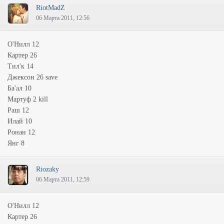
RiotMadZ
06 Марта 2011, 12:56
О'Нилл 12
Картер 26
Тил'к 14
Джексон 26 save
Ба'ал 10
Мартуф 2 kill
Раш 12
Илай 10
Ронан 12
Янг 8
Riozaky
06 Марта 2011, 12:59
О'Нилл 12
Картер 26