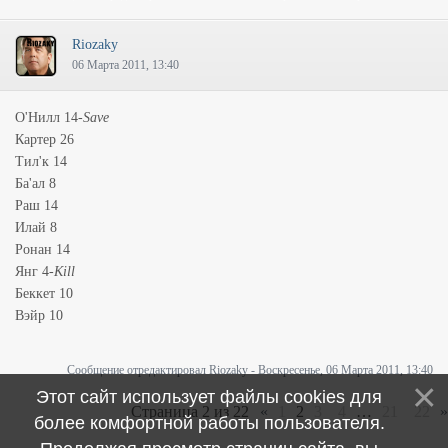
Riozaky
06 Марта 2011, 13:40
О'Нилл 14-
Save
Картер 26
Тил'к 14
Ба'ал 8
Раш 14
Илай 8
Ронан 14
Янг 4-
Kill
Беккет 10
Вэйр 10
Сообщение отредактировал
Riozaky
-
Воскресенье, 06 Марта 2011, 13:40
Этот сайт использует файлы cookies для
Страница
2
из
22
«
1
2
3
4
…
21
22
»
более комфортной работы пользователя.