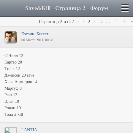
Save&Kill - Страница 2 - Форум
Страница
2
из
22
«
1
2
3
4
…
21
22
»
Кэтрин_Беккет
06 Марта 2011, 00:28
О'Нилл 12
Картер 20
Тил'к 12
Джексон 20 save
Хлоя Армстронг 4
Мартуф 8
Раш 12
Илай 10
Ронан 10
Тодд 2 kill
LANTIA