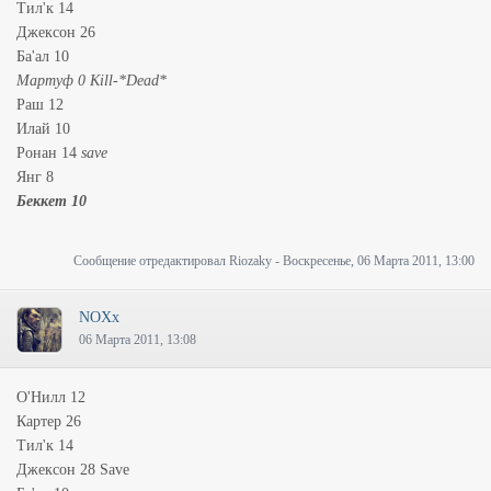
Тил'к 14
Джексон 26
Ба'ал 10
Мартуф 0 Kill-*Dead*
Раш 12
Илай 10
Ронан 14
save
Янг 8
Беккет 10
Сообщение отредактировал
Riozaky
-
Воскресенье, 06 Марта 2011, 13:00
NOXx
06 Марта 2011, 13:08
О'Нилл 12
Картер 26
Тил'к 14
Джексон 28 Save