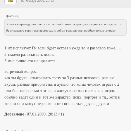
07 Января 2009, 20:13
Quote
(
Nic
)
У меня в преведущих постах полно побочных людеи для создания атмосферы....о
брет какоито герои все время сам с собои говорит или вообще только думает
1 их испльзует Гм если будет острая нужда то и разговор тоже.....
2 тяжело разыскивать посты
3 мне лично ето не нравится
встречный вопрос:
как ты будешь отыгрывать сразу за 3 разных человека, разные
вкусы, разные приоритеты, я думаю что когда человек играет с 2
или больше ролями эти роли живут в соглассии так как игрок
обычно ведет один и тот же характер, псих. портрет и тд., хотя в
жизни они могут перечить и не соглашаться друг с другом.....
Добавлено
(07.01.2009, 20:13:41)
---------------------------------------------