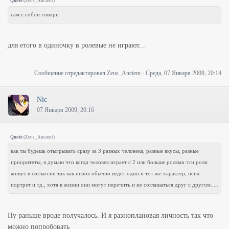
Quote
(
Zeus_Ancient
)
сам с собои говори
для етого в одиночку в ролевые не играют...
Сообщение отредактировал
Zeus_Ancient
-
Среда, 07 Января 2009, 20:14
Nic
07 Января 2009, 20:16
Quote
(
Zeus_Ancient
)
как ты будешь отыгрывать сразу за 3 разных человека, разные вкусы, разные
приоритеты, я думаю что когда человек играет с 2 или больше ролями эти роли
живут в соглассии так как игрок обычно ведет один и тот же характер, псих.
портрет и тд., хотя в жизни они могут перечить и не соглашаться друг с другом.....
Ну раньше вроде получалось. И я разноплановая личность так что
можно попробовать