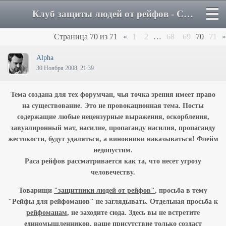
Клуб защиты людей от рейфов - Страница 70 - Форум
Страница
70
из
71
«
1
2
…
68
69
70
71
»
Alpha
30 Ноября 2008, 21:39
Тема создана для тех форумчан, чья точка зрения имеет право
на существование. Это не провокационная тема. Посты
содержащие любые нецензурные выражения, оскорбления,
завуалиронный мат, насилие, пропаганду насилия, пропаганду
жестокости, будут удаляться, а виновники наказываться! Флейм
недопустим.
Раса рейфов рассматривается как та, что несет угрозу
человечеству.
Товарищи
"защитники людей от рейфов"
, просьба в тему
"Рейфы для рейфоманов" не заглядывать. Отдельная просьба к
рейфоманам
, не заходите сюда. Здесь вы не встретите
единомышленников, ваше присутствие только создаст