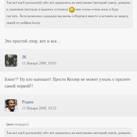
Так всё клуб распался((( ибо всё держалось на интузиазме (который ушел), доверии
и уважении (которые я надеюсь остались)
мне очень-очень жаль я буду
скучать. Хотя возможно однажды мы вновь соберёмся вместе и встанем на защиту
людей от рейфов loony
Это простой спор, вот и все...
JK
11 Января 2009, 10:03
Блин!!! Ну кто напишет! Просто Келлер не может узнать о прилете
самой первой!!
Родни
11 Января 2009, 10:23
Quote
(
mozgoglot
)
Так всё клуб распался((( ибо всё держалось на интузиазме (который ушел), доверии