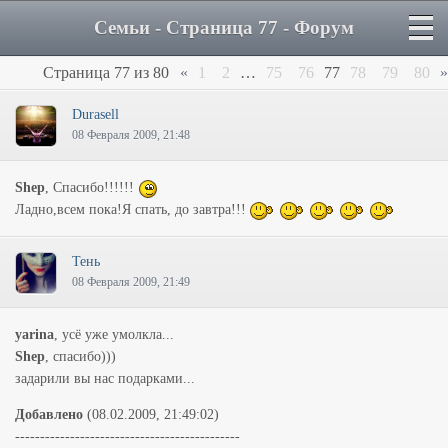
Семьи - Страница 77 - Форум
Страница
77
из
80
«
1
2
…
75
76
77
78
79
80
»
Durasell
08 Февраля 2009, 21:48
Shep
, Спасибо!!!!!!
Ладно,всем пока!Я спать, до завтра!!!
Тень
08 Февраля 2009, 21:49
yarina
, усё уже умолкла...
Shep
, спасибо)))
задарили вы нас подарками...
Добавлено
(08.02.2009, 21:49:02)
---------------------------------------------