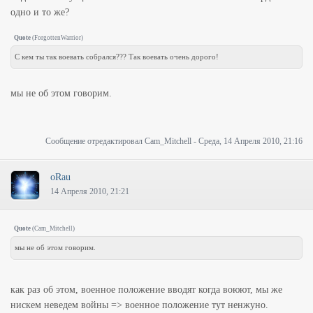
одно и то же?
Quote
(
ForgottenWarrior
)
С кем ты так воевать собрался??? Так воевать очень дорого!
мы не об этом говорим.
Сообщение отредактировал
Cam_Mitchell
-
Среда, 14 Апреля 2010, 21:16
oRau
14 Апреля 2010, 21:21
Quote
(
Cam_Mitchell
)
мы не об этом говорим.
как раз об этом, военное положение вводят когда воюют, мы же
нискем неведем войны => военное положение тут ненжуно.