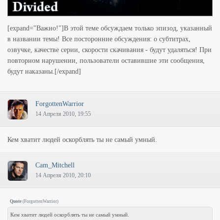
[expand="Важно!"]В этой теме обсуждаем только эпизод, указанный
в названии темы! Все посторонние обсуждения: о субтитрах,
озвучке, качестве серии, скорости скачивания - будут удаляться! При
повторном нарушении, пользователи оставившие эти сообщения,
будут наказаны.[/expand]
ForgottenWarrior
14 Апреля 2010, 19:55
Кем хватит людей оскорблять ты не самый умный.
Cam_Mitchell
14 Апреля 2010, 20:10
Quote
(
ForgottenWarrior
)
Кем хватит людей оскорблять ты не самый умный.