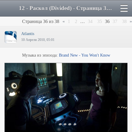
12 - Раскол (Divided) - Страница 36 - Форум
Страница
36
из
38
«
1
2
…
34
35
36
37
38
»
Atlantis
10 Апреля 2010, 05:01
Музыка из эпизода:
Brand New - You Won't Know