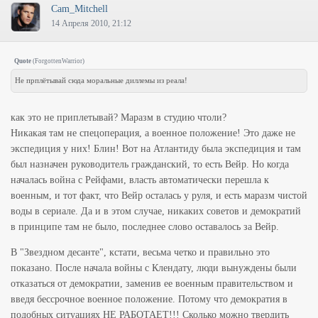
Cam_Mitchell
14 Апреля 2010, 21:12
Quote
(
ForgottenWarrior
)
Не прплётывай сюда моральные диллемы из реала!
как это не приплетывай? Маразм в студию чтоли?
Никакая там не спецоперация, а военное положение! Это даже не
экспедиция у них! Блин! Вот на Атлантиду была экспедиция и там
был назначен руководитель гражданский, то есть Вейр. Но когда
началась война с Рейфами, власть автоматически перешла к
военным, и тот факт, что Вейр осталась у руля, и есть маразм чистой
воды в сериале. Да и в этом случае, никаких советов и демократий
в принципе там не было, последнее слово оставалось за Вейр.
В "Звездном десанте", кстати, весьма четко и правильно это
показано. После начала войны с Клендату, люди вынуждены были
отказаться от демократии, заменив ее военным правительством и
введя бессрочное военное положение. Потому что демократия в
подобных ситуациях НЕ РАБОТАЕТ!!! Сколько можно твердить