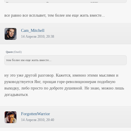
Хрен там они куда попадут. Военные отмажут своих, а вот МНК в дела военных
соваться не может. Так что смело можно Камиллу пинать под ее тощую азиатскую
все равно все всплывет, тем более им еще жить вместе...
задницу и кидать в карцер. А в рапорте указать, что во время военного положения
нарушала действующий порядок и стала представлять существенную опасность как
для остальных, так и для самой себя.
Cam_Mitchell
14 Апреля 2010, 20:38
Далее - даже в случае возникновения каких то проблем, у Янга, остальному
составу не грозит геморрой. Янг старший по званию, они выполняют лишь его
приказы. Значит, вся отвественность на нем и ему отчитываться перед генералом
Quote
(
Onell
)
О'Ниллом, чтобы тот отчитался перед Президентом.
тем более им еще жить вместе...
ну это уже другой разговор. Кажется, именно этими мыслями и
руководствуется Янг, прощая горе-революционерам подобную
выходку, либо просто по доброте душевной. Не знаю, можно лишь
догадываться.
ForgottenWarrior
14 Апреля 2010, 20:40