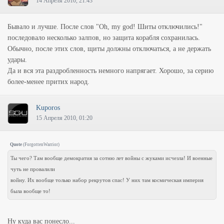
14 Апреля 2010, 21:43
Бывало и лучше. После слов "Oh, my god! Шиты отключились!"
последовало несколько залпов, но защита корабля сохранилась.
Обычно, после этих слов, щиты должны отключаться, а не держать
удары.
Да и вся эта раздробленность немного напрягает. Хорошо, за серию
более-менее притих народ.
Kuporos
15 Апреля 2010, 01:20
Quote
(
ForgottenWarrior
)
Ты чего? Там вообще демократия за сотню лет войны с жуками исчезла! И военные
чуть не провалили
войну. Их вообще только набор рекрутов спас! У них там космическая империя
была вообще то!
Ну куда вас понесло...