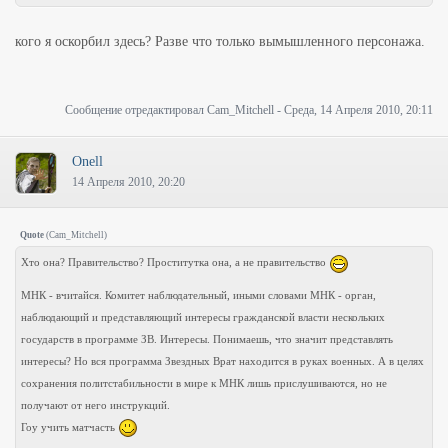
кого я оскорбил здесь? Разве что только вымышленного персонажа.
Сообщение отредактировал
Cam_Mitchell
-
Среда, 14 Апреля 2010, 20:11
Onell
14 Апреля 2010, 20:20
Quote
(
Cam_Mitchell
)
Хто она? Правительство? Проститутка она, а не правительство
МНК - вчитайся. Комитет наблюдательный, иными словами МНК - орган,
наблюдающий и представляющий интересы гражданской власти нескольких
государств в программе ЗВ. Интересы. Понимаешь, что значит представлять
интересы? Но вся программа Звездных Врат находится в руках военных. А в целях
сохранения политстабильности в мире к МНК лишь прислушиваются, но не
получают от него инструкций.
Гоу учить матчасть