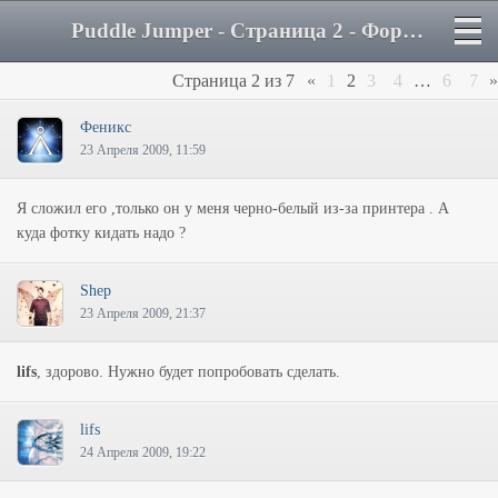
Puddle Jumper - Страница 2 - Форум
Страница
2
из
7
«
1
2
3
4
…
6
7
»
Феникс
23 Апреля 2009, 11:59
Я сложил его ,только он у меня черно-белый из-за принтера . А
куда фотку кидать надо ?
Shep
23 Апреля 2009, 21:37
lifs
, здорово. Нужно будет попробовать сделать.
lifs
24 Апреля 2009, 19:22