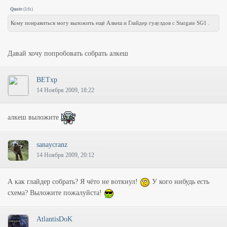
Quote
(
lifs
)
Кому понравиться могу выложить ещё Алкеш и Глайдер гуаулдов с Stargate SG1 .
Давай хочу попробовать собрать алкеш
BETxp
14 Ноября 2009, 18:22
алкеш выложите
sanaycranz
14 Ноября 2009, 20:12
А как глайдер собрать? Я чёто не воткнул!
У кого нибудь есть
схема? Выложите пожалуйста!
AtlantisDoK