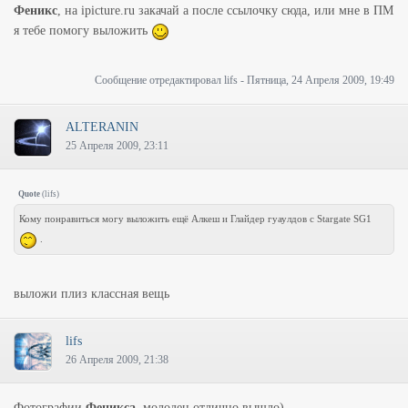
Феникс
, на ipicture.ru закачай а после ссылочку сюда, или мне в ПМ
я тебе помогу выложить
Сообщение отредактировал
lifs
-
Пятница, 24 Апреля 2009, 19:49
ALTERANIN
25 Апреля 2009, 23:11
Quote
(
lifs
)
Кому понравиться могу выложить ещё Алкеш и Глайдер гуаулдов с Stargate SG1
.
выложи плиз классная вещь
lifs
26 Апреля 2009, 21:38
Фотографии
Феникса
, молодец отлично вышло)