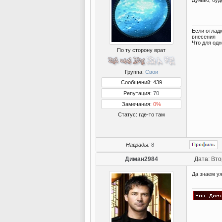
Думаю, буд
Если отлад
внесения
Что для одн
По ту сторону врат
Группа:
Свои
Сообщений: 439
Репутация:
70
Замечания:
0%
Статус:
где-то там
Награды:
8
Диман2984
Дата: Вто
Да знаем у