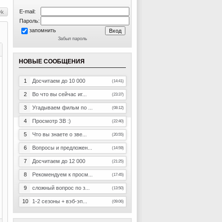
E-mail:
Пароль:
запомнить
Забыл пароль
НОВЫЕ СООБЩЕНИЯ
1
Досчитаем до 10 000
(14:41)
2
Во что вы сейчас иг...
(23:37)
3
Угадываем фильм по ...
(08:12)
4
Просмотр ЗВ :)
(22:40)
5
Что вы знаете о зве...
(20:55)
6
Вопросы и предложен...
(14:59)
7
Досчитаем до 12 000
(21:25)
8
Рекомендуем к просм...
(17:45)
9
сложный вопрос по з...
(13:50)
10
1-2 сезоны + вэб-эп...
(09:06)