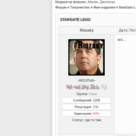
Модератор форума:
Atlantis
,
Джолинар
Форум
»
Творчество
»
Фан-изделия
»
StarGate 
STARGATE LEGO
Riozaky
Дата: Пят
ага....
~KR1SToN~
Группа:
Свои
Сообщений: 1205
Репутация:
236
Замечания:
60%
Статус:
где-то там