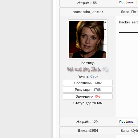
Награды:
55
samantha_carter
Дата: Пят
hacker_ser
.:Волчица:.
Группа:
Свои
Сообщений: 1382
Репутация:
1768
Замечания:
0%
Статус:
где-то там
Награды:
129
Диман2984
Дата: Суб