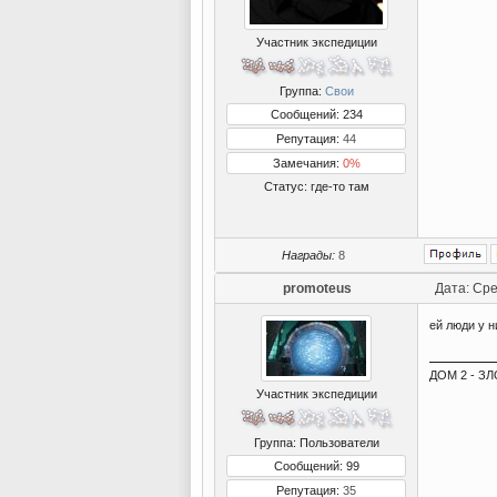
Участник экспедиции
Группа:
Свои
Сообщений: 234
Репутация:
44
Замечания:
0%
Статус:
где-то там
Награды:
8
promoteus
Дата: Сре
ей люди у 
ДОМ 2 - ЗЛО
Участник экспедиции
Группа: Пользователи
Сообщений: 99
Репутация:
35