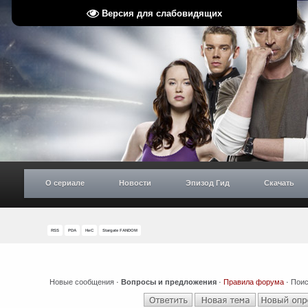
Версия для слабовидящих
О сериале
Новости
Эпизод Гид
Скачать
RSS
PDA
НиС
Stargate FANDOM
Новые сообщения
·
Вопросы и предложения
·
Правила форума
·
Поис