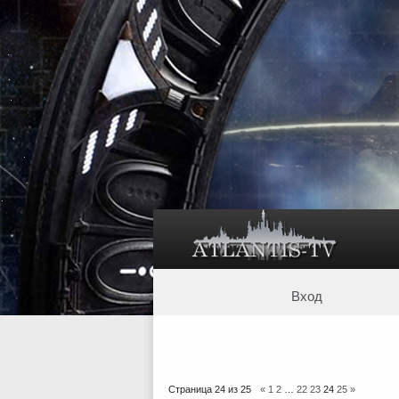
Вход
Страница
24
из
25
«
1
2
…
22
23
24
25
»