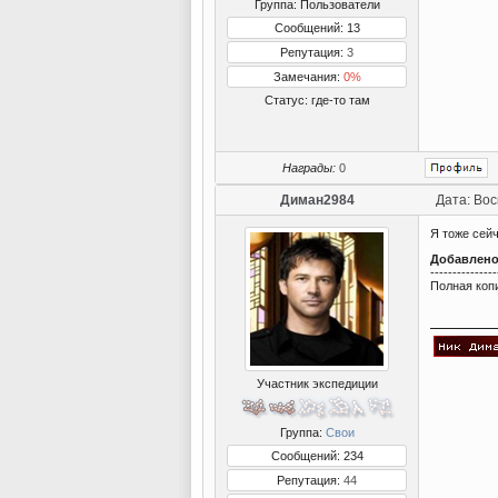
Группа: Пользователи
Сообщений: 13
Репутация:
3
Замечания:
0%
Статус:
где-то там
Награды:
0
Диман2984
Дата: Вос
Я тоже сей
Добавлен
---------------
Полная коп
Участник экспедиции
Группа:
Свои
Сообщений: 234
Репутация:
44