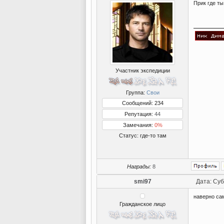
Прик где ты
Участник экспедиции
Группа:
Свои
Сообщений: 234
Репутация:
44
Замечания:
0%
Статус:
где-то там
Награды:
8
smi97
Дата: Суб
наверно сам
Гражданское лицо