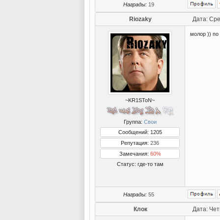
Награды:
19
Riozaky
Дата: Сре
молор )) п
~KR1SToN~
Группа:
Свои
Сообщений: 1205
Репутация:
236
Замечания:
60%
Статус:
где-то там
Награды:
55
Клок
Дата: Чет