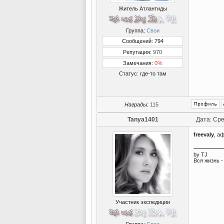
Житель Атлантиды
Группа:
Свои
Сообщений: 794
Репутация:
970
Замечания:
0%
Статус:
где-то там
Награды:
115
Tanya1401
Дата: Сре
freevaly
, аф
by TJ
Вся жизнь -
Участник экспедиции