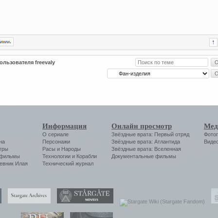
ользователя freevaly
Информация
Онлайн просмотр
Мед
О сериале
Звёздные врата: Первый отряд
Фото
на
Персонажи
Звёздные врата: Атлантида
Виде
гры
Расы и Народы
Звёздные врата: Вселенная
 фильмы
Технологии
и
Корабли
Документальные фильмы
евник Илая
Технический журнал