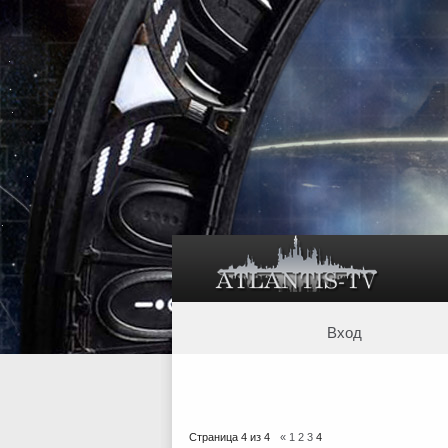
Вход
Страница
4
из
4
«
1
2
3
4