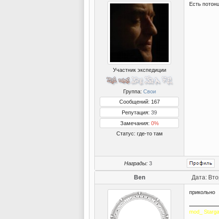
Есть потон
Участник экспедиции
Группа:
Свои
Сообщений: 167
Репутация:
39
Замечания:
0%
Статус:
где-то там
Награды:
3
Ben
Дата: Вто
прикольно
mod_ Starga