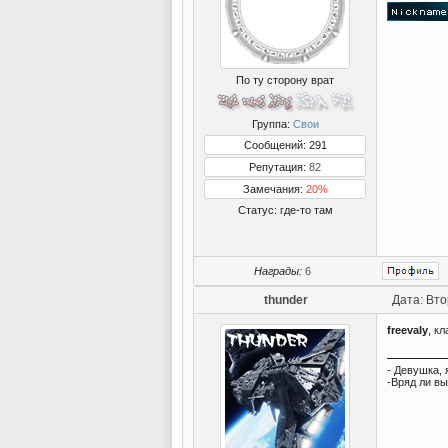
По ту сторону врат
Группа:
Свои
Сообщений: 291
Репутация:
82
Замечания:
20%
Статус:
где-то там
Награды:
6
thunder
Дата: Вто
freevaly
, к
- Девушка, 
-Вряд ли вы