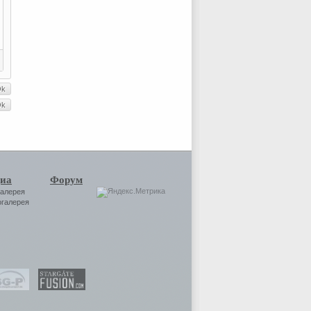
иа
Форум
галерея
огалерея