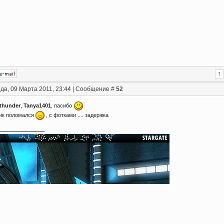
да, 09 Марта 2011, 23:44 | Сообщение #
52
thunder
,
Tanya1401
, пасибо
ик поломался
, с фотками .... задержка