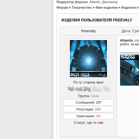
Модератор форума:
Atlantis
,
Джолинар
Форум
»
Творчество
»
Фан-изделия
»
Изделия п
ИЗДЕЛИЯ ПОЛЬЗОВАТЕЛЯ FREEVALY
freevaly
Дата: Сре
Atlantis
, с
робот, за к
По ту сторону врат
Группа:
Свои
Сообщений: 287
Репутация:
153
Замечания:
0%
Статус:
где-то там