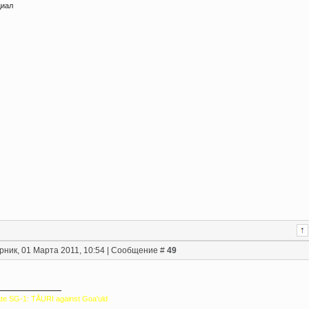
циал
рник, 01 Марта 2011, 10:54 | Сообщение #
49
te SG-1: TÅURI against Goa'uld