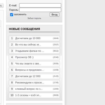
E-mail:
Пароль:
запомнить
Забыл пароль
НОВЫЕ СООБЩЕНИЯ
1
Досчитаем до 10 000
(18:44)
2
Во что вы сейчас иг...
(23:37)
3
Угадываем фильм по ...
(08:12)
4
Просмотр ЗВ :)
(22:40)
5
Что вы знаете о зве...
(20:55)
6
Вопросы и предложен...
(14:59)
7
Досчитаем до 12 000
(21:25)
8
Рекомендуем к просм...
(17:45)
9
сложный вопрос по з...
(13:50)
10
1-2 сезоны + вэб-эп...
(09:06)