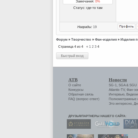
Замечания:
0%
Статус:
где-то там
Награды:
19
Форум
»
Творчество
»
Фан-изделия
»
Изделия п
Страница
4
из
4
«
1
2
3
4
АТВ
Новости
О сайте
SG-1
,
SGA
&
SGU
Конкурсы
Atlantis-TV
,
Фан-зо
Обратная связь
Интервью
,
Видеои
FAQ (вопрос-ответ)
Полнометражные
Это интересно
,
Дн
ДРУЗЬЯ/ПАРТНЕРЫ НАШЕГО САЙТА: