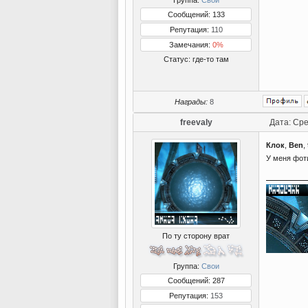
Группа:
Свои
Сообщений: 133
Репутация:
110
Замечания:
0%
Статус:
где-то там
Награды:
8
freevaly
Дата: Сре
Клок
,
Ben
,
У меня фот
По ту сторону врат
Группа:
Свои
Сообщений: 287
Репутация:
153