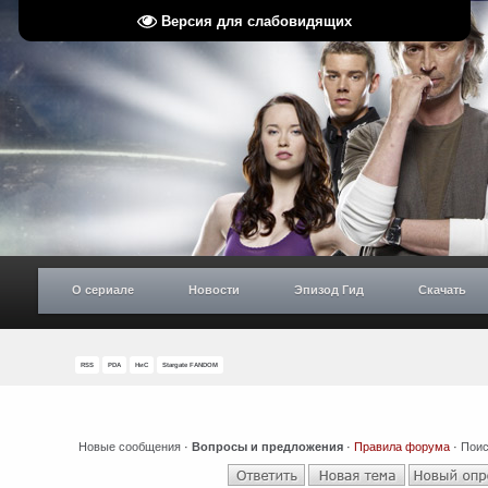
Версия для слабовидящих
О сериале
Новости
Эпизод Гид
Скачать
RSS
PDA
НиС
Stargate FANDOM
Новые сообщения
·
Вопросы и предложения
·
Правила форума
·
Поис