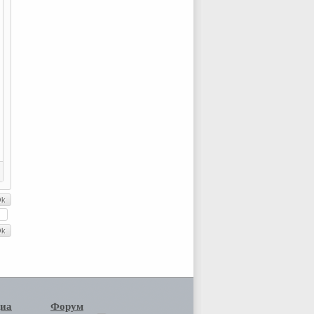
иа
Форум