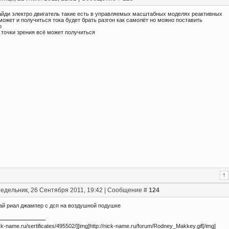
айди электро двигатель такие есть в управляемых масштабных моделях реактивных
ожет и получиться тока будет брать разгон как самолёт но можно поставить
о
 точки зрения всё может получиться
едельник, 26 Сентября 2011, 19:42 | Сообщение #
124
ай риал джампер с дсп на воздушной подушке
nick-name.ru/sertificates/495502/][img]http://nick-name.ru/forum/Rodney_Makkey.gif[/img]