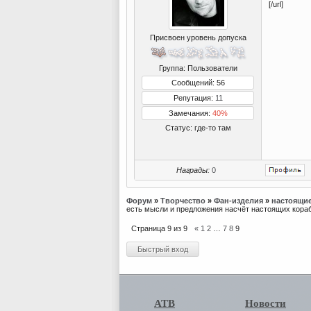
[/url]
Присвоен уровень допуска
Группа: Пользователи
Сообщений: 56
Репутация:
11
Замечания:
40%
Статус:
где-то там
Награды:
0
Форум
»
Творчество
»
Фан-изделия
»
настоящие
есть мысли и предложения насчёт настоящих кораб
Страница
9
из
9
«
1
2
…
7
8
9
АТВ
Новости