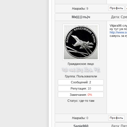
Награды:
9
Ми}{@ль)ч
Дата: Сре
Vitjara96 
ну тут уж п
http://www.s
сажусь за к
Гражданское лицо
Группа: Пользователи
Сообщений: 2
Репутация:
10
Замечания:
0%
Статус:
где-то там
Награды:
0
Sania960
Дата: Пят