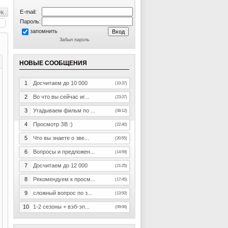
E-mail:
Пароль:
запомнить
Забыл пароль
НОВЫЕ СООБЩЕНИЯ
1
Досчитаем до 10 000
(10:37)
2
Во что вы сейчас иг...
(23:37)
3
Угадываем фильм по ...
(08:12)
4
Просмотр ЗВ :)
(22:40)
5
Что вы знаете о зве...
(20:55)
6
Вопросы и предложен...
(14:59)
7
Досчитаем до 12 000
(21:25)
8
Рекомендуем к просм...
(17:45)
9
сложный вопрос по з...
(13:50)
10
1-2 сезоны + вэб-эп...
(09:06)