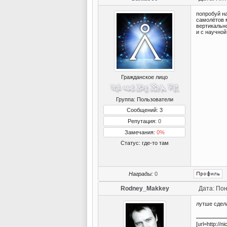
попробуй н
самолётов м
вертикальн
и с научной
Гражданское лицо
Группа: Пользователи
Сообщений: 3
Репутация:
0
Замечания:
0%
Статус:
где-то там
Награды:
0
Rodney_Makkey
Дата: Пон
лутше сдел
[url=http://