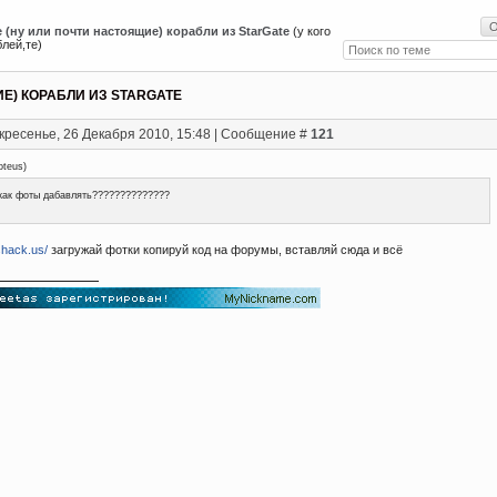
 (ну или почти настоящие) корабли из StarGate
(у кого
лей,те)
Е) КОРАБЛИ ИЗ STARGATE
кресенье, 26 Декабря 2010, 15:48 | Сообщение #
121
oteus
)
как фоты дабавлять??????????????
shack.us/
загружай фотки копируй код на форумы, вставляй сюда и всё