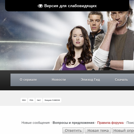
Версия для слабовидящих
О сериале
Новости
Эпизод Гид
Скачать
RSS
PDA
НиС
Stargate FANDOM
Новые сообщения
·
Вопросы и предложения
·
Правила форума
·
Поис