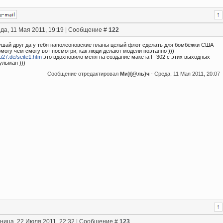
да, 11 Мая 2011, 19:19 | Сообщение #
122
слушай друг да у тебя наполеоновские планы целый флот сделать для бомбёжки США
омогу чем смогу вот посмотри, как люди делают модели поэтапно )))
u27.de/seite1.htm
это вдохновило меня на создание макета F-302 с этих выходных
ульман )))
Сообщение отредактировал
Ми}{@ль)ч
-
Среда, 11 Мая 2011, 20:07
ница, 22 Июля 2011, 22:32 | Сообщение #
123