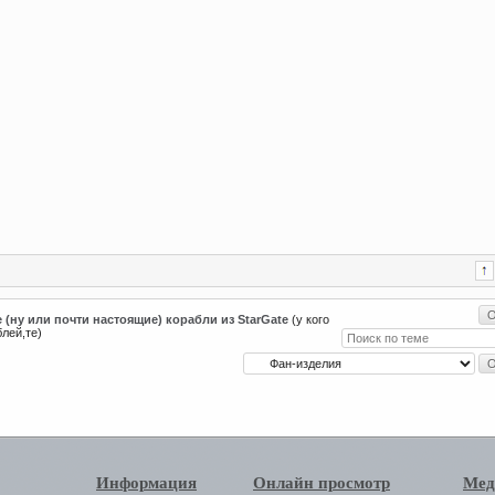
 (ну или почти настоящие) корабли из StarGate
(у кого
лей,те)
Информация
Онлайн просмотр
Мед