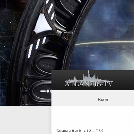
Вход
Страница
9
из
9
«
1
2
…
7
8
9