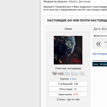
Модератор форума:
Atlantis
,
Джолинар
Форум
»
Творчество
»
Фан-изделия
»
настоящие
есть мысли и предложения насчёт настоящих кораб
НАСТОЯЩИЕ (НУ ИЛИ ПОЧТИ НАСТОЯЩИ
Unos
Дата: Вос
Quote
(
prom
а 
http://image
Участник экспедиции
Группа:
Свои
Сообщений: 145
Репутация:
19
Замечания:
20%
Статус:
где-то там