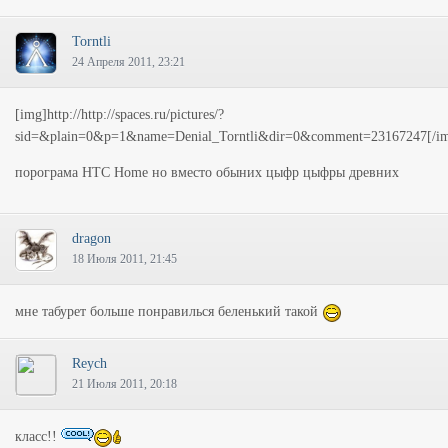
Torntli
24 Апреля 2011, 23:21
[img]http://http://spaces.ru/pictures/?
sid=&plain=0&p=1&name=Denial_Torntli&dir=0&comment=23167247[/i
порограма HTC Home но вместо обыних цыфр цыфры древних
dragon
18 Июля 2011, 21:45
мне табурет больше понравилься беленький такой
Reych
21 Июля 2011, 20:18
класс!!