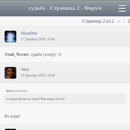
судьба - Страница 2 - Форум
Страница
2
из
2
«
1
2
NiconNeo
17 Декабря 2010, 19:46
Элай_Уоллес
, судьба супер)) +2
West
19 Декабря 2010, 10:49
Quote
(
sanaycranz
)
а откуда фотка из игры? Или видео теста?
Из игры!